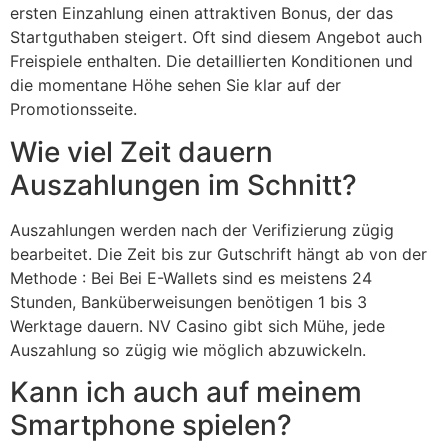
ersten Einzahlung einen attraktiven Bonus, der das
Startguthaben steigert. Oft sind diesem Angebot auch
Freispiele enthalten. Die detaillierten Konditionen und
die momentane Höhe sehen Sie klar auf der
Promotionsseite.
Wie viel Zeit dauern
Auszahlungen im Schnitt?
Auszahlungen werden nach der Verifizierung zügig
bearbeitet. Die Zeit bis zur Gutschrift hängt ab von der
Methode : Bei Bei E-Wallets sind es meistens 24
Stunden, Banküberweisungen benötigen 1 bis 3
Werktage dauern. NV Casino gibt sich Mühe, jede
Auszahlung so zügig wie möglich abzuwickeln.
Kann ich auch auf meinem
Smartphone spielen?