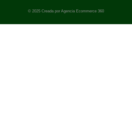
© 2025 Creada por Agencia Ecommerce 360