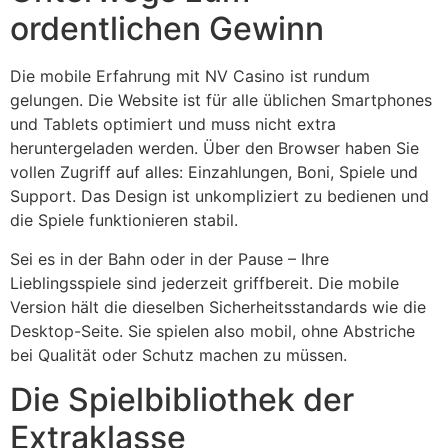
ordentlichen Gewinn
Die mobile Erfahrung mit NV Casino ist rundum
gelungen. Die Website ist für alle üblichen Smartphones
und Tablets optimiert und muss nicht extra
heruntergeladen werden. Über den Browser haben Sie
vollen Zugriff auf alles: Einzahlungen, Boni, Spiele und
Support. Das Design ist unkompliziert zu bedienen und
die Spiele funktionieren stabil.
Sei es in der Bahn oder in der Pause – Ihre
Lieblingsspiele sind jederzeit griffbereit. Die mobile
Version hält die dieselben Sicherheitsstandards wie die
Desktop-Seite. Sie spielen also mobil, ohne Abstriche
bei Qualität oder Schutz machen zu müssen.
Die Spielbibliothek der
Extraklasse