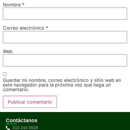
Nombre
*
Correo electrónico
*
Web
Guardar mi nombre, correo electrónico y sitio web en
este navegador para la próxima vez que haga un
comentario.
Contáctanos
310 244 5608