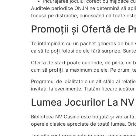
Încurajarea jocului corect cu mijloace cu
Auditele periodice ONJN ne determină să aplic
focusa pe distracție, cunoscând că toate este 
Promoții și Ofertă de P
Te întâmpinăm cu un pachet generos de bun veni
ca să te poți folosi de ele fără surprize. Suntem
Oferta de start poate cuprinde, de pildă, un b
cum să profiți la maximum de ele. Pe drum, te
Programul de loialitate e un alt stâlp al relaț
invitații la evenimente. Tratăm fiecare jucăto
Lumea Jocurilor La NV 
Biblioteca NV Casino este bogată și vibrantă.
operele clasice apreciate de toată lumea. Oric
Jocurile sunt organizate în patru zone separat