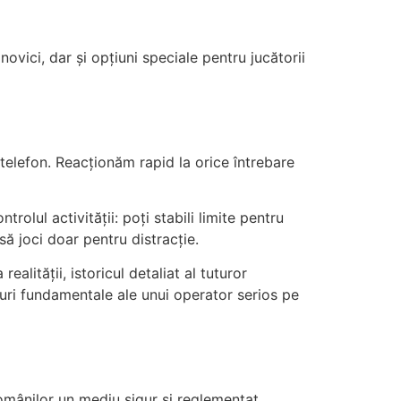
novici, dar și opțiuni speciale pentru jucătorii
telefon. Reacționăm rapid la orice întrebare
olul activității: poți stabili limite pentru
să joci doar pentru distracție.
alității, istoricul detaliat al tuturor
turi fundamentale ale unui operator serios pe
omânilor un mediu sigur și reglementat.