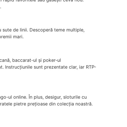
.
u sute de linii. Descoperă teme multiple,
remii mari.
cană, baccarat-ul și poker-ul
t. Instrucțiunile sunt prezentate clar, iar RTP-
-ul online. În plus, desigur, sloturile cu
ratele pietre prețioase din colecția noastră.