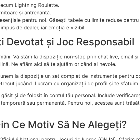
precum Lightning Roulette.
mitoare și antrenantă.
 esențiale pentru noi. Găsești tabele cu limite reduse pentru 
impus de dealer, iar emoția e vizibil.
ți Devotat și Joc Responsabil
ni. Vă stăm la dispoziție non-stop prin chat live, email și 
lină. Ne aflăm aici să te ajutăm oricând ai nevoie.
unem la dispoziție un set complet de instrumente pentru contr
trecut jucând. Lucrăm cu organizații de profil și te sfătuim 
sit și de folosit în contul tău personal. Include verificarea re
re temporară sau permanentă. Pentru noi, acestea sunt trăsă
in Ce Motiv Să Ne Alegeți?
Oficiului Național pentru Jocuri de Noroc (ONJN). Oferim r