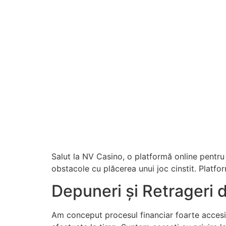
Salut la NV Casino, o platformă online pentru 
obstacole cu plăcerea unui joc cinstit. Platfor
Depuneri și Retrageri d
Am conceput procesul financiar foarte accesib