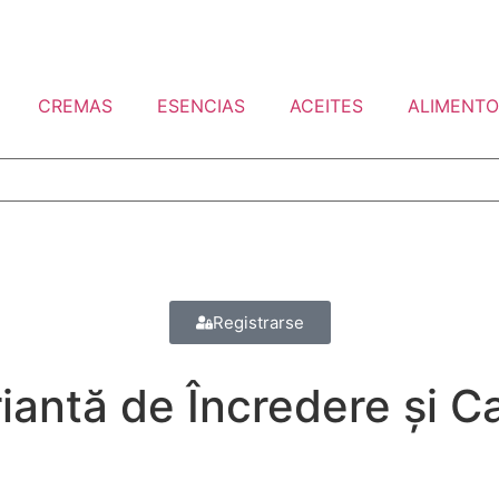
CREMAS
ESENCIAS
ACEITES
ALIMENTO
Registrarse
iantă de Încredere și Ca