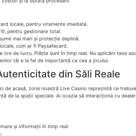
 costuri și la durata procesării.
ard locale, pentru viramente imediate.
ll, pentru gestionare total.
sume mai mari și protecție deplină.
locale, cum ar fi Paysafecard.
de ore de lucru. Plățile sunt în timp real. Nu aplicăm taxe a
nilor tăi e la fel de importantă ca cea a jocului.
Autenticitate din Săli Reale
ci de acasă, zona noastră Live Casino reprezintă ce trebuie. 
ă de la spații speciale. Ai ocazia să interacționa cu dealerul
mare și informații în timp real.
.