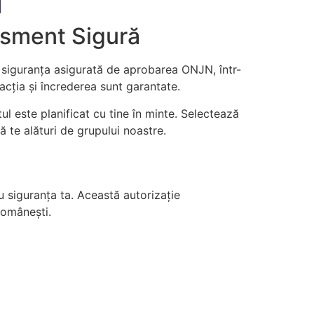
tisment Sigură
u siguranța asigurată de aprobarea ONJN, într-
acția și încrederea sunt garantate.
ul este planificat cu tine în minte. Selectează
ă te alături de grupului noastre.
u siguranța ta. Această autorizație
românești.