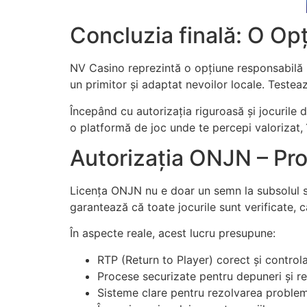
Concluzia finală: O Op
NV Casino reprezintă o opțiune responsabilă p
un primitor și adaptat nevoilor locale. Testea
Începând cu autorizația riguroasă și jocurile d
o platformă de joc unde te percepi valorizat, 
Autorizația ONJN – Pro
Licența ONJN nu e doar un semn la subsolul sit
garantează că toate jocurile sunt verificate, c
În aspecte reale, acest lucru presupune:
RTP (Return to Player) corect și controla
Procese securizate pentru depuneri și re
Sisteme clare pentru rezolvarea probleme