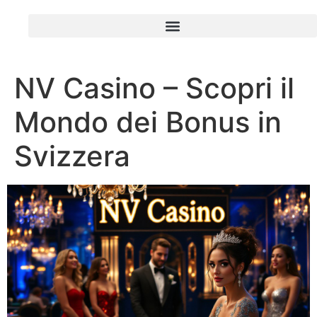
NV Casino – Scopri il
Mondo dei Bonus in
Svizzera