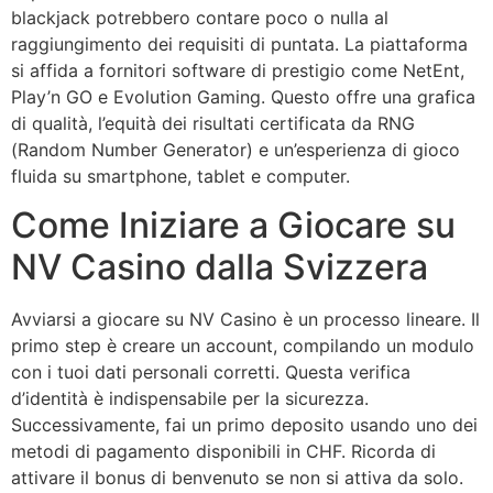
blackjack potrebbero contare poco o nulla al
raggiungimento dei requisiti di puntata. La piattaforma
si affida a fornitori software di prestigio come NetEnt,
Play’n GO e Evolution Gaming. Questo offre una grafica
di qualità, l’equità dei risultati certificata da RNG
(Random Number Generator) e un’esperienza di gioco
fluida su smartphone, tablet e computer.
Come Iniziare a Giocare su
NV Casino dalla Svizzera
Avviarsi a giocare su NV Casino è un processo lineare. Il
primo step è creare un account, compilando un modulo
con i tuoi dati personali corretti. Questa verifica
d’identità è indispensabile per la sicurezza.
Successivamente, fai un primo deposito usando uno dei
metodi di pagamento disponibili in CHF. Ricorda di
attivare il bonus di benvenuto se non si attiva da solo.