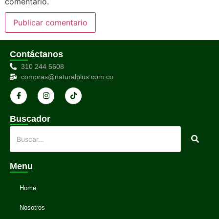
comentario.
Contáctanos
310 244 5608
compras@naturalplus.com.co
Buscador
Menu
Home
Nosotros