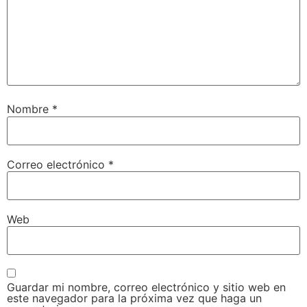
Nombre
*
Correo electrónico
*
Web
Guardar mi nombre, correo electrónico y sitio web en
este navegador para la próxima vez que haga un