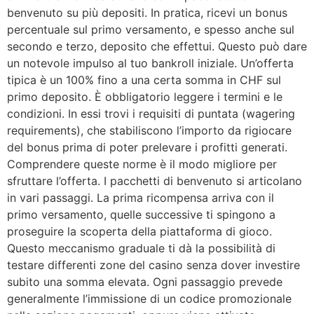
benvenuto su più depositi. In pratica, ricevi un bonus
percentuale sul primo versamento, e spesso anche sul
secondo e terzo, deposito che effettui. Questo può dare
un notevole impulso al tuo bankroll iniziale. Un’offerta
tipica è un 100% fino a una certa somma in CHF sul
primo deposito. È obbligatorio leggere i termini e le
condizioni. In essi trovi i requisiti di puntata (wagering
requirements), che stabiliscono l’importo da rigiocare
del bonus prima di poter prelevare i profitti generati.
Comprendere queste norme è il modo migliore per
sfruttare l’offerta. I pacchetti di benvenuto si articolano
in vari passaggi. La prima ricompensa arriva con il
primo versamento, quelle successive ti spingono a
proseguire la scoperta della piattaforma di gioco.
Questo meccanismo graduale ti dà la possibilità di
testare differenti zone del casino senza dover investire
subito una somma elevata. Ogni passaggio prevede
generalmente l’immissione di un codice promozionale