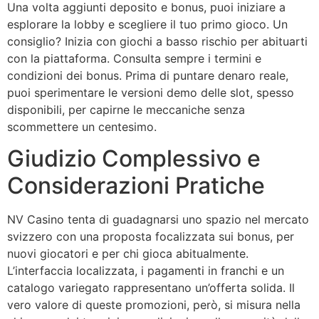
Una volta aggiunti deposito e bonus, puoi iniziare a
esplorare la lobby e scegliere il tuo primo gioco. Un
consiglio? Inizia con giochi a basso rischio per abituarti
con la piattaforma. Consulta sempre i termini e
condizioni dei bonus. Prima di puntare denaro reale,
puoi sperimentare le versioni demo delle slot, spesso
disponibili, per capirne le meccaniche senza
scommettere un centesimo.
Giudizio Complessivo e
Considerazioni Pratiche
NV Casino tenta di guadagnarsi uno spazio nel mercato
svizzero con una proposta focalizzata sui bonus, per
nuovi giocatori e per chi gioca abitualmente.
L’interfaccia localizzata, i pagamenti in franchi e un
catalogo variegato rappresentano un’offerta solida. Il
vero valore di queste promozioni, però, si misura nella