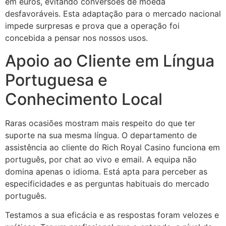
em euros, evitando conversões de moeda
desfavoráveis. Esta adaptação para o mercado nacional
impede surpresas e prova que a operação foi
concebida a pensar nos nossos usos.
Apoio ao Cliente em Língua
Portuguesa e
Conhecimento Local
Raras ocasiões mostram mais respeito do que ter
suporte na sua mesma língua. O departamento de
assistência ao cliente do Rich Royal Casino funciona em
português, por chat ao vivo e email. A equipa não
domina apenas o idioma. Está apta para perceber as
especificidades e as perguntas habituais do mercado
português.
Testamos a sua eficácia e as respostas foram velozes e