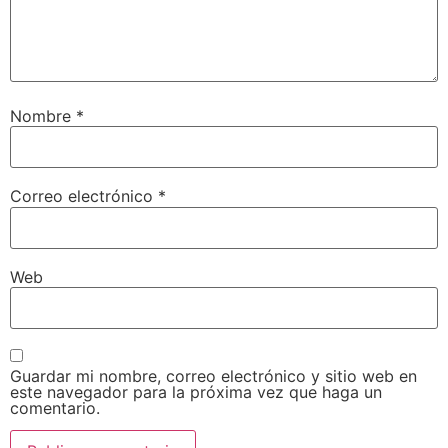
Nombre
*
Correo electrónico
*
Web
Guardar mi nombre, correo electrónico y sitio web en
este navegador para la próxima vez que haga un
comentario.