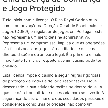
e Jogo Protegido
Tudo inicia com a licença. O Rich Royal Casino atua
com a autorização da Direção-Geral de Espetáculos e
Jogos (DGEJ), o regulador de jogos em Portugal. Este
não representa um mero detalhe administrativo.
Representa um compromisso. Implica que as operações
são fiscalizadas, os jogos são auditados e os seus
direitos dispõem de amparo legal. É a primeira e mais
importante forma de respeito que um casino pode ter
consigo.
Esta licença impõe o casino a seguir regras rigorosas
de proteção de dados e de jogo responsável. Fique
descansado, a sua atividade realiza-se dentro da lei, o
que lhe dá a tranquilidade necessária para se divertir. A
segurança do seu dinheiro e dos seus dados pessoais é
considerada como uma prioridade, não como um