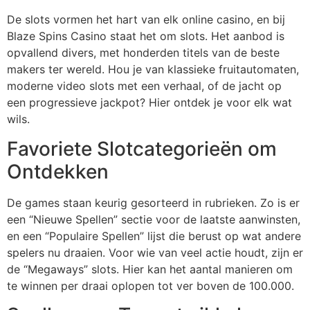
De slots vormen het hart van elk online casino, en bij
Blaze Spins Casino staat het om slots. Het aanbod is
opvallend divers, met honderden titels van de beste
makers ter wereld. Hou je van klassieke fruitautomaten,
moderne video slots met een verhaal, of de jacht op
een progressieve jackpot? Hier ontdek je voor elk wat
wils.
Favoriete Slotcategorieën om
Ontdekken
De games staan keurig gesorteerd in rubrieken. Zo is er
een “Nieuwe Spellen” sectie voor de laatste aanwinsten,
en een “Populaire Spellen” lijst die berust op wat andere
spelers nu draaien. Voor wie van veel actie houdt, zijn er
de “Megaways” slots. Hier kan het aantal manieren om
te winnen per draai oplopen tot ver boven de 100.000.