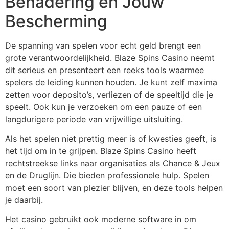
Benadering en Jouw
Bescherming
De spanning van spelen voor echt geld brengt een
grote verantwoordelijkheid. Blaze Spins Casino neemt
dit serieus en presenteert een reeks tools waarmee
spelers de leiding kunnen houden. Je kunt zelf maxima
zetten voor deposito’s, verliezen of de speeltijd die je
speelt. Ook kun je verzoeken om een pauze of een
langdurigere periode van vrijwillige uitsluiting.
Als het spelen niet prettig meer is of kwesties geeft, is
het tijd om in te grijpen. Blaze Spins Casino heeft
rechtstreekse links naar organisaties als Chance & Jeux
en de Druglijn. Die bieden professionele hulp. Spelen
moet een soort van plezier blijven, en deze tools helpen
je daarbij.
Het casino gebruikt ook moderne software in om