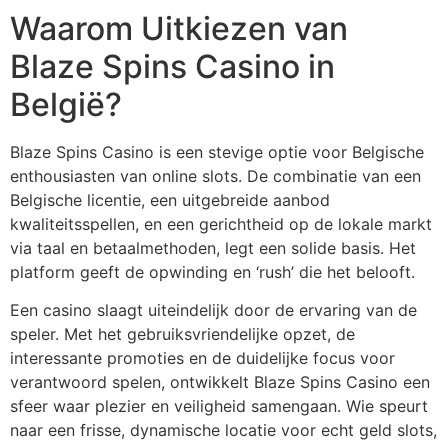
Waarom Uitkiezen van
Blaze Spins Casino in
België?
Blaze Spins Casino is een stevige optie voor Belgische
enthousiasten van online slots. De combinatie van een
Belgische licentie, een uitgebreide aanbod
kwaliteitsspellen, en een gerichtheid op de lokale markt
via taal en betaalmethoden, legt een solide basis. Het
platform geeft de opwinding en ‘rush’ die het belooft.
Een casino slaagt uiteindelijk door de ervaring van de
speler. Met het gebruiksvriendelijke opzet, de
interessante promoties en de duidelijke focus voor
verantwoord spelen, ontwikkelt Blaze Spins Casino een
sfeer waar plezier en veiligheid samengaan. Wie speurt
naar een frisse, dynamische locatie voor echt geld slots,