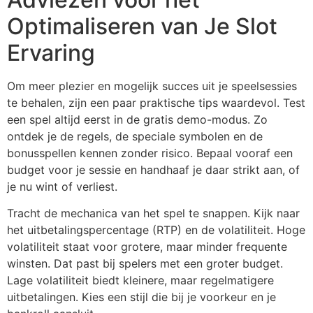
Optimaliseren van Je Slot
Ervaring
Om meer plezier en mogelijk succes uit je speelsessies
te behalen, zijn een paar praktische tips waardevol. Test
een spel altijd eerst in de gratis demo-modus. Zo
ontdek je de regels, de speciale symbolen en de
bonusspellen kennen zonder risico. Bepaal vooraf een
budget voor je sessie en handhaaf je daar strikt aan, of
je nu wint of verliest.
Tracht de mechanica van het spel te snappen. Kijk naar
het uitbetalingspercentage (RTP) en de volatiliteit. Hoge
volatiliteit staat voor grotere, maar minder frequente
winsten. Dat past bij spelers met een groter budget.
Lage volatiliteit biedt kleinere, maar regelmatigere
uitbetalingen. Kies een stijl die bij je voorkeur en je