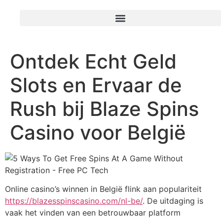
Ontdek Echt Geld
Slots en Ervaar de
Rush bij Blaze Spins
Casino voor België
Online casino’s winnen in België flink aan populariteit
https://blazesspinscasino.com/nl-be/
. De uitdaging is
vaak het vinden van een betrouwbaar platform