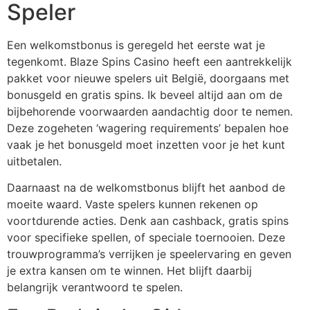
Speler
Een welkomstbonus is geregeld het eerste wat je
tegenkomt. Blaze Spins Casino heeft een aantrekkelijk
pakket voor nieuwe spelers uit België, doorgaans met
bonusgeld en gratis spins. Ik beveel altijd aan om de
bijbehorende voorwaarden aandachtig door te nemen.
Deze zogeheten ‘wagering requirements’ bepalen hoe
vaak je het bonusgeld moet inzetten voor je het kunt
uitbetalen.
Daarnaast na de welkomstbonus blijft het aanbod de
moeite waard. Vaste spelers kunnen rekenen op
voortdurende acties. Denk aan cashback, gratis spins
voor specifieke spellen, of speciale toernooien. Deze
trouwprogramma’s verrijken je speelervaring en geven
je extra kansen om te winnen. Het blijft daarbij
belangrijk verantwoord te spelen.