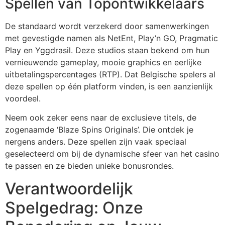
Spellen van Topontwikkelaars
De standaard wordt verzekerd door samenwerkingen
met gevestigde namen als NetEnt, Play’n GO, Pragmatic
Play en Yggdrasil. Deze studios staan bekend om hun
vernieuwende gameplay, mooie graphics en eerlijke
uitbetalingspercentages (RTP). Dat Belgische spelers al
deze spellen op één platform vinden, is een aanzienlijk
voordeel.
Neem ook zeker eens naar de exclusieve titels, de
zogenaamde ‘Blaze Spins Originals’. Die ontdek je
nergens anders. Deze spellen zijn vaak speciaal
geselecteerd om bij de dynamische sfeer van het casino
te passen en ze bieden unieke bonusrondes.
Verantwoordelijk
Spelgedrag: Onze