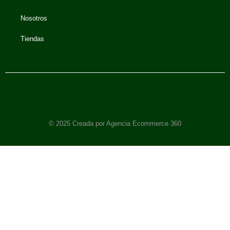
Nosotros
Tiendas
© 2025 Creada por Agencia Ecommerce 360