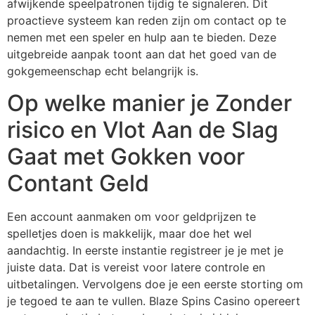
afwijkende speelpatronen tijdig te signaleren. Dit
proactieve systeem kan reden zijn om contact op te
nemen met een speler en hulp aan te bieden. Deze
uitgebreide aanpak toont aan dat het goed van de
gokgemeenschap echt belangrijk is.
Op welke manier je Zonder
risico en Vlot Aan de Slag
Gaat met Gokken voor
Contant Geld
Een account aanmaken om voor geldprijzen te
spelletjes doen is makkelijk, maar doe het wel
aandachtig. In eerste instantie registreer je je met je
juiste data. Dat is vereist voor latere controle en
uitbetalingen. Vervolgens doe je een eerste storting om
je tegoed te aan te vullen. Blaze Spins Casino opereert