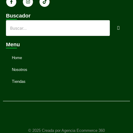
Buscador
Menu
Home
Nosotros
Tiendas
© 2025 Creada por Agencia Ecommerce 360