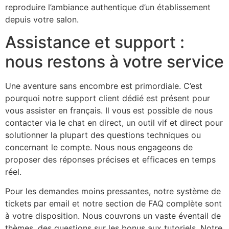
reproduire l’ambiance authentique d’un établissement
depuis votre salon.
Assistance et support :
nous restons à votre service
Une aventure sans encombre est primordiale. C’est
pourquoi notre support client dédié est présent pour
vous assister en français. Il vous est possible de nous
contacter via le chat en direct, un outil vif et direct pour
solutionner la plupart des questions techniques ou
concernant le compte. Nous nous engageons de
proposer des réponses précises et efficaces en temps
réel.
Pour les demandes moins pressantes, notre système de
tickets par email et notre section de FAQ complète sont
à votre disposition. Nous couvrons un vaste éventail de
thèmes, des questions sur les bonus aux tutoriels. Notre