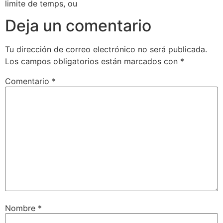
limite de temps, ou
Deja un comentario
Tu dirección de correo electrónico no será publicada.
Los campos obligatorios están marcados con
*
Comentario
*
Nombre
*