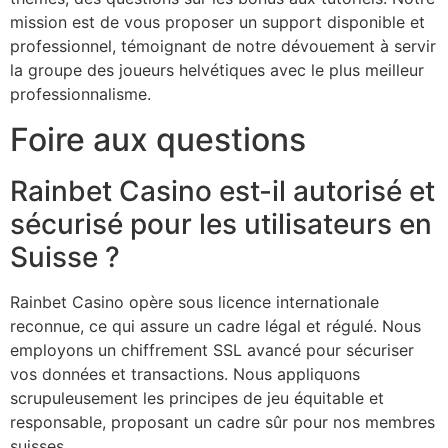
mission est de vous proposer un support disponible et
professionnel, témoignant de notre dévouement à servir
la groupe des joueurs helvétiques avec le plus meilleur
professionnalisme.
Foire aux questions
Rainbet Casino est-il autorisé et
sécurisé pour les utilisateurs en
Suisse ?
Rainbet Casino opère sous licence internationale
reconnue, ce qui assure un cadre légal et régulé. Nous
employons un chiffrement SSL avancé pour sécuriser
vos données et transactions. Nous appliquons
scrupuleusement les principes de jeu équitable et
responsable, proposant un cadre sûr pour nos membres
suisses.