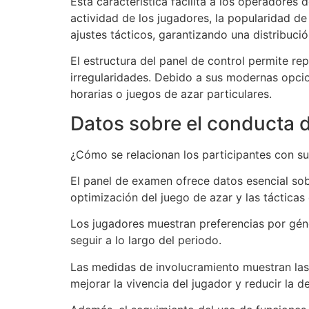
Esta característica facilita a los operadore
actividad de los jugadores, la popularidad de 
ajustes tácticos, garantizando una distribuci
El estructura del panel de control permite re
irregularidades. Debido a sus modernas opci
horarias o juegos de azar particulares.
Datos sobre el conducta d
¿Cómo se relacionan los participantes con su
El panel de examen ofrece datos esencial so
optimización del juego de azar y las táctica
Los jugadores muestran preferencias por géne
seguir a lo largo del periodo.
Las medidas de involucramiento muestran las 
mejorar la vivencia del jugador y reducir la d