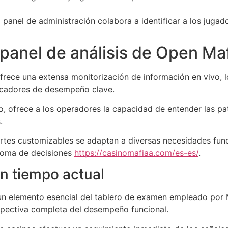
el panel de administración colabora a identificar a los ju
 panel de análisis de Open Ma
frece una extensa monitorización de información en vivo, l
dicadores de desempeño clave.
o, ofrece a los operadores la capacidad de entender las pa
.
tes customizables se adaptan a diversas necesidades funci
toma de decisiones
https://casinomafiaa.com/es-es/
.
n tiempo actual
 un elemento esencial del tablero de examen empleado por 
spectiva completa del desempeño funcional.