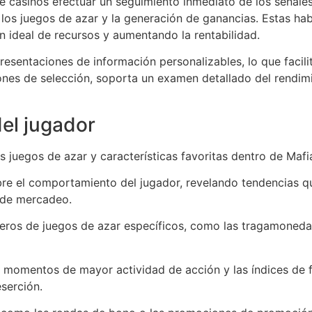
s de casinos efectuar un seguimiento inmediato de los señal
los juegos de azar y la generación de ganancias. Estas habi
ón ideal de recursos y aumentando la rentabilidad.
presentaciones de información personalizables, lo que facili
ones de selección, soporta un examen detallado del rendim
el jugador
s juegos de azar y características favoritas dentro de Maf
bre el comportamiento del jugador, revelando tendencias 
s de mercadeo.
ros de juegos de azar específicos, como las tragamonedas
momentos de mayor actividad de acción y las índices de fi
eserción.