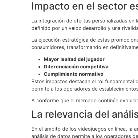
Impacto en el sector e
La integración de ofertas personalizadas en 
definido por un veloz desarrollo y una rivalid
La ejecución estratégica de estas promocione
consumidores, transformando en definitivamen
Mayor lealtad del jugador
Diferenciación competitiva
Cumplimiento normativo
Estos impactos destacan el rol fundamental qu
permite a los operadores de establecimiento
A conforme que el mercado continúe evolucio
La relevancia del análi
En el ámbito de los videojuegos en línea, la a
análisis de datos permite a los operadores d