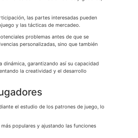
articipación, las partes interesadas pueden
ojuego y las tácticas de mercadeo.
 potenciales problemas antes de que se
vivencias personalizadas, sino que también
a dinámica, garantizando así su capacidad
entando la creatividad y el desarrollo
jugadores
iante el estudio de los patrones de juego, lo
 más populares y ajustando las funciones