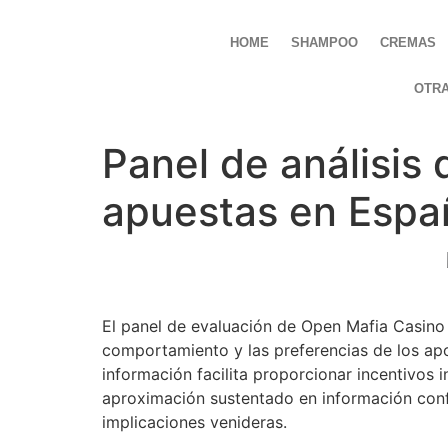
HOME
SHAMPOO
CREMAS
OTR
Panel de análisis
apuestas en Espa
El panel de evaluación de Open Mafia Casino e
comportamiento y las preferencias de los apos
información facilita proporcionar incentivos 
aproximación sustentado en información confi
implicaciones venideras.