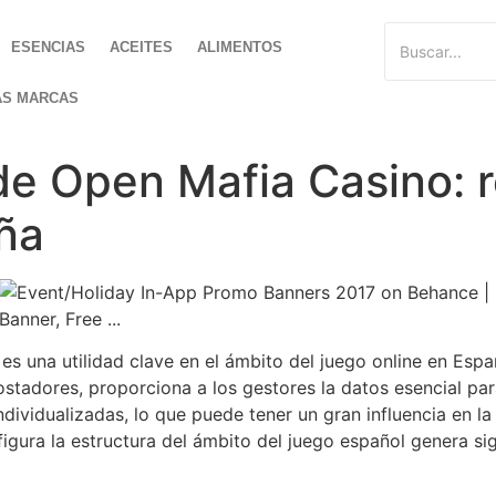
ESENCIAS
ACEITES
ALIMENTOS
AS MARCAS
 de Open Mafia Casino: r
ña
s una utilidad clave en el ámbito del juego online en Espa
tadores, proporciona a los gestores la datos esencial para 
individualizadas, lo que puede tener un gran influencia en l
gura la estructura del ámbito del juego español genera sig