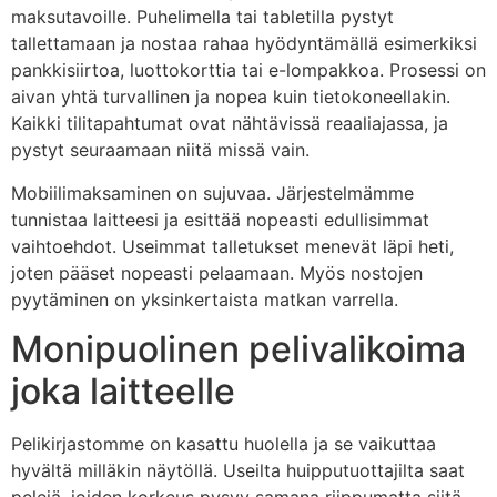
maksutavoille. Puhelimella tai tabletilla pystyt
tallettamaan ja nostaa rahaa hyödyntämällä esimerkiksi
pankkisiirtoa, luottokorttia tai e-lompakkoa. Prosessi on
aivan yhtä turvallinen ja nopea kuin tietokoneellakin.
Kaikki tilitapahtumat ovat nähtävissä reaaliajassa, ja
pystyt seuraamaan niitä missä vain.
Mobiilimaksaminen on sujuvaa. Järjestelmämme
tunnistaa laitteesi ja esittää nopeasti edullisimmat
vaihtoehdot. Useimmat talletukset menevät läpi heti,
joten pääset nopeasti pelaamaan. Myös nostojen
pyytäminen on yksinkertaista matkan varrella.
Monipuolinen pelivalikoima
joka laitteelle
Pelikirjastomme on kasattu huolella ja se vaikuttaa
hyvältä milläkin näytöllä. Useilta huipputuottajilta saat
pelejä, joiden korkeus pysyy samana riippumatta siitä,