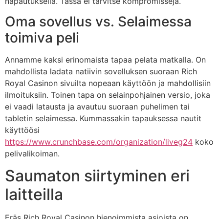
napautuksella. Tässä ei tarvitse kompromisseja.
Oma sovellus vs. Selaimessa
toimiva peli
Annamme kaksi erinomaista tapaa pelata matkalla. On
mahdollista ladata natiivin sovelluksen suoraan Rich
Royal Casinon sivuilta nopeaan käyttöön ja mahdollisiin
ilmoituksiin. Toinen tapa on selainpohjainen versio, joka
ei vaadi latausta ja avautuu suoraan puhelimen tai
tabletin selaimessa. Kummassakin tapauksessa nautit
käyttöösi
https://www.crunchbase.com/organization/liveg24
koko
pelivalikoiman.
Saumaton siirtyminen eri
laitteilla
Eräs Rich Royal Casinon hienoimmista asioista on