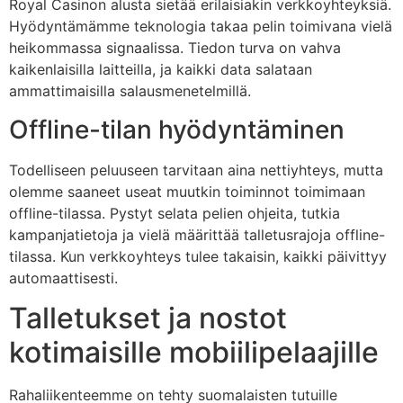
Royal Casinon alusta sietää erilaisiakin verkkoyhteyksiä.
Hyödyntämämme teknologia takaa pelin toimivana vielä
heikommassa signaalissa. Tiedon turva on vahva
kaikenlaisilla laitteilla, ja kaikki data salataan
ammattimaisilla salausmenetelmillä.
Offline-tilan hyödyntäminen
Todelliseen peluuseen tarvitaan aina nettiyhteys, mutta
olemme saaneet useat muutkin toiminnot toimimaan
offline-tilassa. Pystyt selata pelien ohjeita, tutkia
kampanjatietoja ja vielä määrittää talletusrajoja offline-
tilassa. Kun verkkoyhteys tulee takaisin, kaikki päivittyy
automaattisesti.
Talletukset ja nostot
kotimaisille mobiilipelaajille
Rahaliikenteemme on tehty suomalaisten tutuille