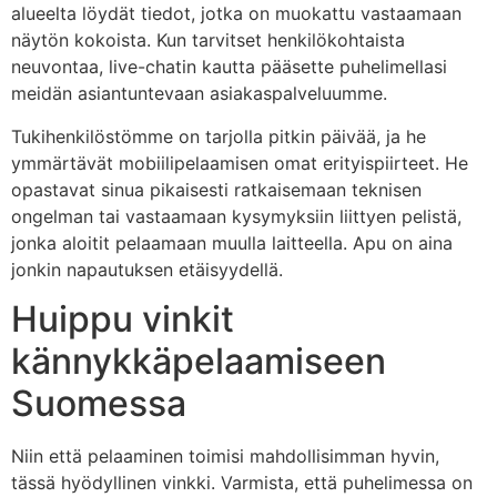
alueelta löydät tiedot, jotka on muokattu vastaamaan
näytön kokoista. Kun tarvitset henkilökohtaista
neuvontaa, live-chatin kautta pääsette puhelimellasi
meidän asiantuntevaan asiakaspalveluumme.
Tukihenkilöstömme on tarjolla pitkin päivää, ja he
ymmärtävät mobiilipelaamisen omat erityispiirteet. He
opastavat sinua pikaisesti ratkaisemaan teknisen
ongelman tai vastaamaan kysymyksiin liittyen pelistä,
jonka aloitit pelaamaan muulla laitteella. Apu on aina
jonkin napautuksen etäisyydellä.
Huippu vinkit
kännykkäpelaamiseen
Suomessa
Niin että pelaaminen toimisi mahdollisimman hyvin,
tässä hyödyllinen vinkki. Varmista, että puhelimessa on