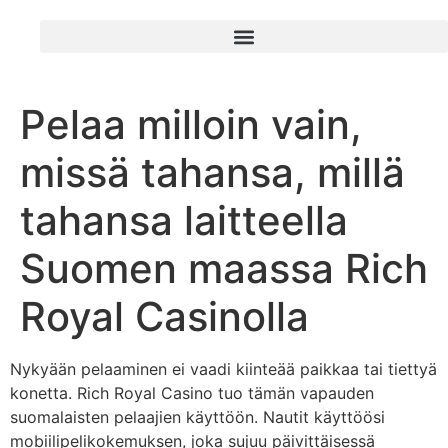
Pelaa milloin vain,
missä tahansa, millä
tahansa laitteella
Suomen maassa Rich
Royal Casinolla
Nykyään pelaaminen ei vaadi kiinteää paikkaa tai tiettyä
konetta. Rich Royal Casino tuo tämän vapauden
suomalaisten pelaajien käyttöön. Nautit käyttöösi
mobiilipelikokemuksen, joka sujuu päivittäisessä