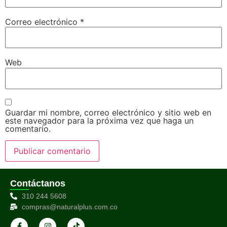
Correo electrónico
*
Web
Guardar mi nombre, correo electrónico y sitio web en
este navegador para la próxima vez que haga un
comentario.
Contáctanos
310 244 5608
compras@naturalplus.com.co