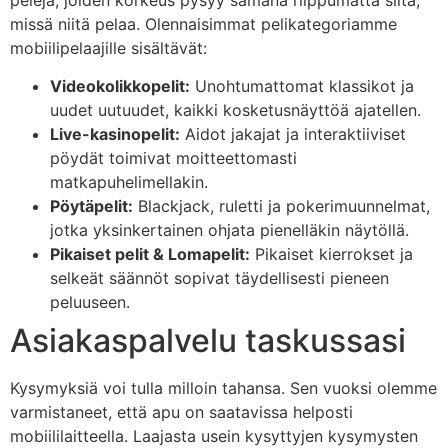
missä niitä pelaa. Olennaisimmat pelikategoriamme
mobiilipelaajille sisältävät:
Videokolikkopelit:
Unohtumattomat klassikot ja
uudet uutuudet, kaikki kosketusnäyttöä ajatellen.
Live-kasinopelit:
Aidot jakajat ja interaktiiviset
pöydät toimivat moitteettomasti
matkapuhelimellakin.
Pöytäpelit:
Blackjack, ruletti ja pokerimuunnelmat,
jotka yksinkertainen ohjata pienelläkin näytöllä.
Pikaiset pelit & Lomapelit:
Pikaiset kierrokset ja
selkeät säännöt sopivat täydellisesti pieneen
peluuseen.
Asiakaspalvelu taskussasi
Kysymyksiä voi tulla milloin tahansa. Sen vuoksi olemme
varmistaneet, että apu on saatavissa helposti
mobiililaitteella. Laajasta usein kysyttyjen kysymysten