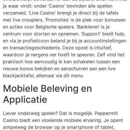
je waar vindt: onder ‘Casino’ bevinden alle spellen
verzameld. ‘Live Casino’ brengt je direct bij de tafels
met live croupiers. ‘Promoties’ is de plek voor bonussen
en acties voor Belgische spelers. ‘Bankieren’ is je
centrum voor storten en opnemen. ‘Support’ biedt hulp,
en via je profielicoon beland je bij je accountinstellingen
en transactiegeschiedenis. Deze opzet is intuïtief,
waardoor je nergens ver hoeft te speuren. Zelf vind het
praktisch hoe eenvoudig ik kan schakelen tussen een
nieuwe bonus bekijken en aanschuiven aan een live
blackjacktafel, allemaal via dit menu.
Mobiele Beleving en
Applicatie
Liever onderweg spelen? Dat is mogelijk. Peppermill
Casino biedt een vloeiende mobiele ervaring. Je opent
simpelweg de browser op je smartphone of tablet,