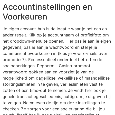
Accountinstellingen en
Voorkeuren
Je eigen account-hub is de locatie waar je het een en
ander regelt. Klik op je accountnaam of profielfoto om
het dropdown-menu te openen. Hier pas je aan je eigen
gegevens, pas je aan je wachtwoord en stel je je
communicatievoorkeuren in (kies je voor e-mails over
promoties?). Een essentieel onderdeel betreffen de
spelbeperkingen. Peppermill Casino promoot
verantwoord gokken aan en voorziet je van de
mogelijkheid om dagelijkse, wekelijkse of maandelijkse
stortingslimieten in te geven, verlieslimieten vast te
zetten of een time-out te nemen. Je vindt hier ook je
gehele transactiegeschiedenis, nuttig om je uitgaven bij
te volgen. Neem even de tijd om deze instellingen te
checken. Ze zorgen voor een spelervaring die bij jou
bevalt. Ikzelf heb ik een wekelijkse stortingslimiet