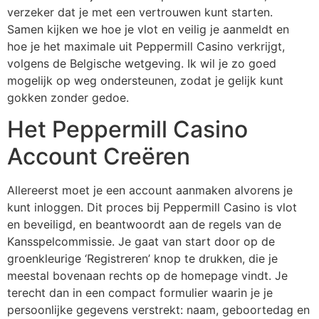
verzeker dat je met een vertrouwen kunt starten.
Samen kijken we hoe je vlot en veilig je aanmeldt en
hoe je het maximale uit Peppermill Casino verkrijgt,
volgens de Belgische wetgeving. Ik wil je zo goed
mogelijk op weg ondersteunen, zodat je gelijk kunt
gokken zonder gedoe.
Het Peppermill Casino
Account Creëren
Allereerst moet je een account aanmaken alvorens je
kunt inloggen. Dit proces bij Peppermill Casino is vlot
en beveiligd, en beantwoordt aan de regels van de
Kansspelcommissie. Je gaat van start door op de
groenkleurige ‘Registreren’ knop te drukken, die je
meestal bovenaan rechts op de homepage vindt. Je
terecht dan in een compact formulier waarin je je
persoonlijke gegevens verstrekt: naam, geboortedag en