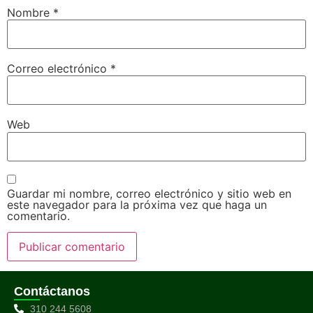
Nombre
*
Correo electrónico
*
Web
Guardar mi nombre, correo electrónico y sitio web en
este navegador para la próxima vez que haga un
comentario.
Contáctanos
310 244 5608