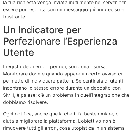
la tua richiesta venga inviata inutilmente nei server per
essere poi respinta con un messaggio più impreciso e
frustrante.
Un Indicatore per
Perfezionare l’Esperienza
Utente
I registri degli errori, per noi, sono una risorsa.
Monitorare dove e quando appare un certo avviso ci
permette di individuare pattern. Se centinaia di utenti
incontrano lo stesso errore durante un deposito con
Skrill, è palese: c’è un problema in quell’integrazione che
dobbiamo risolvere.
Ogni notifica, anche quella che ti fa bestemmiare, ci
aiuta a migliorare la piattaforma. L’obiettivo non è
rimuovere tutti gli errori, cosa utopistica in un sistema