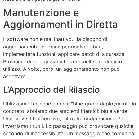
Manutenzione e
Aggiornamenti in Diretta
Il software non è mai inattivo. Ha bisogno di
aggiornamenti periodici: per risolvere bug,
implementare funzioni, applicare patch di sicurezza.
Proviamo di fare questi interventi nelle ore di minor
utilizzo. A volte, però, un aggiornamento non può
aspettare.
L’Approccio del Rilascio
Utilizziamo tecniche come il “blue-green deployment”. In
concreto, abbiamo due ambienti identici: blu e verde.
Uno serve il traffico live, l’altro lo modifichiamo. Poi
invertiamo i ruoli. Lo passaggio può provocare qualche
secondo di inaccessibilità. Un messaggio che comunica