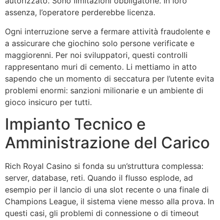
autorizzato. Sono limitazioni obbligatorie. In loro
assenza, l’operatore perderebbe licenza.
Ogni interruzione serve a fermare attività fraudolente e
a assicurare che giochino solo persone verificate e
maggiorenni. Per noi sviluppatori, questi controlli
rappresentano muri di cemento. Li mettiamo in atto
sapendo che un momento di seccatura per l’utente evita
problemi enormi: sanzioni milionarie e un ambiente di
gioco insicuro per tutti.
Impianto Tecnico e
Amministrazione del Carico
Rich Royal Casino si fonda su un’struttura complessa:
server, database, reti. Quando il flusso esplode, ad
esempio per il lancio di una slot recente o una finale di
Champions League, il sistema viene messo alla prova. In
questi casi, gli problemi di connessione o di timeout