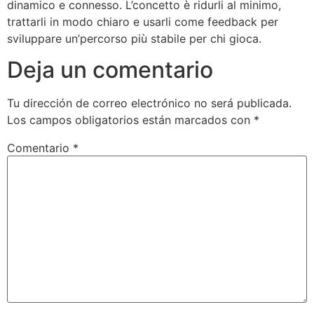
dinamico e connesso. L’concetto è ridurli al minimo,
trattarli in modo chiaro e usarli come feedback per
sviluppare un’percorso più stabile per chi gioca.
Deja un comentario
Tu dirección de correo electrónico no será publicada.
Los campos obligatorios están marcados con
*
Comentario
*