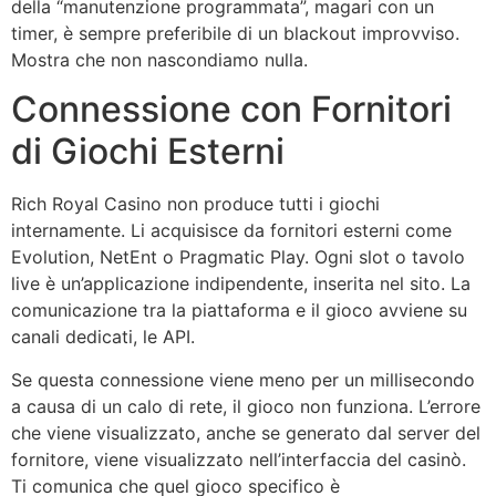
della “manutenzione programmata”, magari con un
timer, è sempre preferibile di un blackout improvviso.
Mostra che non nascondiamo nulla.
Connessione con Fornitori
di Giochi Esterni
Rich Royal Casino non produce tutti i giochi
internamente. Li acquisisce da fornitori esterni come
Evolution, NetEnt o Pragmatic Play. Ogni slot o tavolo
live è un’applicazione indipendente, inserita nel sito. La
comunicazione tra la piattaforma e il gioco avviene su
canali dedicati, le API.
Se questa connessione viene meno per un millisecondo
a causa di un calo di rete, il gioco non funziona. L’errore
che viene visualizzato, anche se generato dal server del
fornitore, viene visualizzato nell’interfaccia del casinò.
Ti comunica che quel gioco specifico è