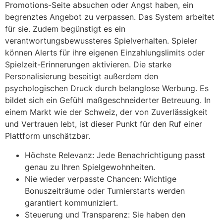
Promotions-Seite absuchen oder Angst haben, ein
begrenztes Angebot zu verpassen. Das System arbeitet
für sie. Zudem begünstigt es ein
verantwortungsbewussteres Spielverhalten. Spieler
können Alerts für ihre eigenen Einzahlungslimits oder
Spielzeit-Erinnerungen aktivieren. Die starke
Personalisierung beseitigt außerdem den
psychologischen Druck durch belanglose Werbung. Es
bildet sich ein Gefühl maßgeschneiderter Betreuung. In
einem Markt wie der Schweiz, der von Zuverlässigkeit
und Vertrauen lebt, ist dieser Punkt für den Ruf einer
Plattform unschätzbar.
Höchste Relevanz: Jede Benachrichtigung passt
genau zu Ihren Spielgewohnheiten.
Nie wieder verpasste Chancen: Wichtige
Bonuszeiträume oder Turnierstarts werden
garantiert kommuniziert.
Steuerung und Transparenz: Sie haben den