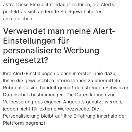
aktiv. Diese Flexibilität erlaubt es Ihnen, die Alerts
perfekt an sich ändernde Spielgewohnheiten
anzugleichen.
Verwendet man meine Alert-
Einstellungen für
personalisierte Werbung
eingesetzt?
Ihre Alert-Einstellungen dienen in erster Linie dazu,
Ihnen die gewünschten Informationen zu übermitteln.
Robocat Casino handelt gemäß den strengen Schweizer
Datenschutzbestimmungen. Die Daten können zur
Verbesserung des eigenen Angebots genutzt werden,
jedoch nicht für externe Werbezwecke. Die
Personalisierung bleibt auf Ihre Erfahrung innerhalb der
Plattform begrenzt.