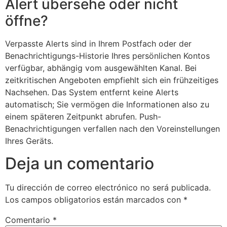
Alert übersehe oder nicht
öffne?
Verpasste Alerts sind in Ihrem Postfach oder der
Benachrichtigungs-Historie Ihres persönlichen Kontos
verfügbar, abhängig vom ausgewählten Kanal. Bei
zeitkritischen Angeboten empfiehlt sich ein frühzeitiges
Nachsehen. Das System entfernt keine Alerts
automatisch; Sie vermögen die Informationen also zu
einem späteren Zeitpunkt abrufen. Push-
Benachrichtigungen verfallen nach den Voreinstellungen
Ihres Geräts.
Deja un comentario
Tu dirección de correo electrónico no será publicada.
Los campos obligatorios están marcados con
*
Comentario
*