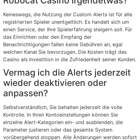
Robocat Casino irgendetwas?
Keineswegs, die Nutzung der Custom Alerts ist für alle
registrierten Spieler unentgeltlich. Es handelt sich um
einen Service, der Ihre Spielerfahrung steigern soll. Für
das Einrichten oder den Empfang der
Benachrichtigungen fallen keine Gebühren an, egal
welchen Kanal Sie bevorzugen. Die Kosten trägt das
Casino als Investition in die Zufriedenheit seiner Kunden.
Vermag ich die Alerts jederzeit
wieder deaktivieren oder
anpassen?
Selbstverständlich, Sie behalten jederzeit die volle
Kontrolle. In Ihren Kontoeinstellungen können Sie
einzelne Alert-Kategorien ein- und ausblenden, die
Parameter justieren oder das gesamte System
vorübergehend stoppen. Alle Änderungen werden sofort