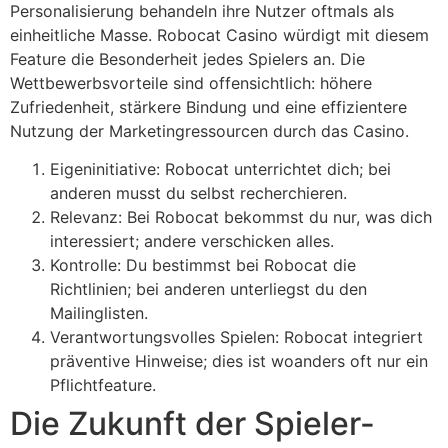
Personalisierung behandeln ihre Nutzer oftmals als
einheitliche Masse. Robocat Casino würdigt mit diesem
Feature die Besonderheit jedes Spielers an. Die
Wettbewerbsvorteile sind offensichtlich: höhere
Zufriedenheit, stärkere Bindung und eine effizientere
Nutzung der Marketingressourcen durch das Casino.
Eigeninitiative: Robocat unterrichtet dich; bei
anderen musst du selbst recherchieren.
Relevanz: Bei Robocat bekommst du nur, was dich
interessiert; andere verschicken alles.
Kontrolle: Du bestimmst bei Robocat die
Richtlinien; bei anderen unterliegst du den
Mailinglisten.
Verantwortungsvolles Spielen: Robocat integriert
präventive Hinweise; dies ist woanders oft nur ein
Pflichtfeature.
Die Zukunft der Spieler-