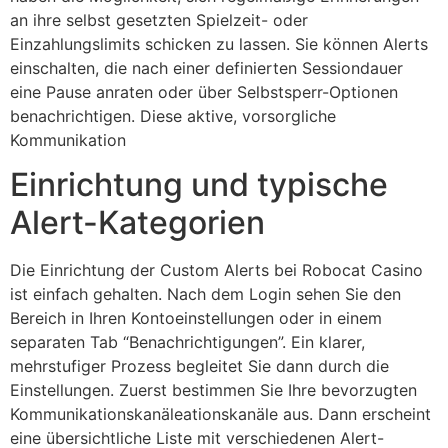
an ihre selbst gesetzten Spielzeit- oder
Einzahlungslimits schicken zu lassen. Sie können Alerts
einschalten, die nach einer definierten Sessiondauer
eine Pause anraten oder über Selbstsperr-Optionen
benachrichtigen. Diese aktive, vorsorgliche
Kommunikation
Einrichtung und typische
Alert-Kategorien
Die Einrichtung der Custom Alerts bei Robocat Casino
ist einfach gehalten. Nach dem Login sehen Sie den
Bereich in Ihren Kontoeinstellungen oder in einem
separaten Tab “Benachrichtigungen”. Ein klarer,
mehrstufiger Prozess begleitet Sie dann durch die
Einstellungen. Zuerst bestimmen Sie Ihre bevorzugten
Kommunikationskanäleationskanäle aus. Dann erscheint
eine übersichtliche Liste mit verschiedenen Alert-