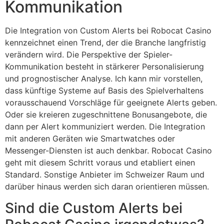
Kommunikation
Die Integration von Custom Alerts bei Robocat Casino
kennzeichnet einen Trend, der die Branche langfristig
verändern wird. Die Perspektive der Spieler-
Kommunikation besteht in stärkerer Personalisierung
und prognostischer Analyse. Ich kann mir vorstellen,
dass künftige Systeme auf Basis des Spielverhaltens
vorausschauend Vorschläge für geeignete Alerts geben.
Oder sie kreieren zugeschnittene Bonusangebote, die
dann per Alert kommuniziert werden. Die Integration
mit anderen Geräten wie Smartwatches oder
Messenger-Diensten ist auch denkbar. Robocat Casino
geht mit diesem Schritt voraus und etabliert einen
Standard. Sonstige Anbieter im Schweizer Raum und
darüber hinaus werden sich daran orientieren müssen.
Sind die Custom Alerts bei