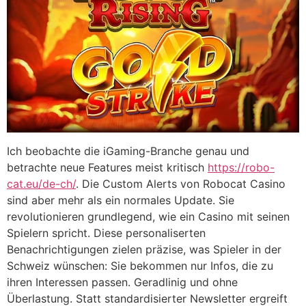
Ich beobachte die iGaming-Branche genau und
betrachte neue Features meist kritisch
https://robo-
cat.eu/de-ch/
. Die Custom Alerts von Robocat Casino
sind aber mehr als ein normales Update. Sie
revolutionieren grundlegend, wie ein Casino mit seinen
Spielern spricht. Diese personaliserten
Benachrichtigungen zielen präzise, was Spieler in der
Schweiz wünschen: Sie bekommen nur Infos, die zu
ihren Interessen passen. Geradlinig und ohne
Überlastung. Statt standardisierter Newsletter ergreift