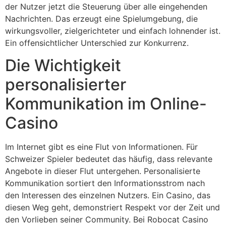
der Nutzer jetzt die Steuerung über alle eingehenden
Nachrichten. Das erzeugt eine Spielumgebung, die
wirkungsvoller, zielgerichteter und einfach lohnender ist.
Ein offensichtlicher Unterschied zur Konkurrenz.
Die Wichtigkeit
personalisierter
Kommunikation im Online-
Casino
Im Internet gibt es eine Flut von Informationen. Für
Schweizer Spieler bedeutet das häufig, dass relevante
Angebote in dieser Flut untergehen. Personalisierte
Kommunikation sortiert den Informationsstrom nach
den Interessen des einzelnen Nutzers. Ein Casino, das
diesen Weg geht, demonstriert Respekt vor der Zeit und
den Vorlieben seiner Community. Bei Robocat Casino