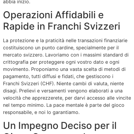
abbia inizio.
Operazioni Affidabili e
Rapide in Franchi Svizzeri
La protezione e la praticità nelle transazioni finanziarie
costituiscono un punto cardine, specialmente per il
mercato svizzero. Lavoriamo con i massimi standard di
crittografia per proteggere ogni vostro dato e ogni
movimento. Proponiamo una vasta scelta di metodi di
pagamento, tutti diffusi e fidati, che gestiscono i
Franchi Svizzeri (CHF). Niente cambi di valuta, niente
disagi. Prelievi e versamenti vengono elaborati a una
velocità che apprezzerete, per darvi accesso alle vincite
nel tempo minimo. La pace mentale è parte del gioco
responsabile, e noi lo garantiamo.
Un Impegno Deciso per il