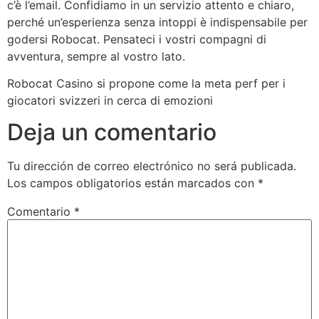
c’è l’email. Confidiamo in un servizio attento e chiaro,
perché un’esperienza senza intoppi è indispensabile per
godersi Robocat. Pensateci i vostri compagni di
avventura, sempre al vostro lato.
Robocat Casino si propone come la meta perf per i
giocatori svizzeri in cerca di emozioni
Deja un comentario
Tu dirección de correo electrónico no será publicada.
Los campos obligatorios están marcados con
*
Comentario
*