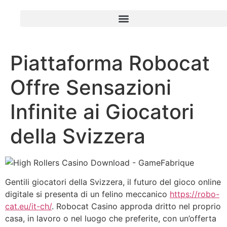
Piattaforma Robocat
Offre Sensazioni
Infinite ai Giocatori
della Svizzera
Gentili giocatori della Svizzera, il futuro del gioco online
digitale si presenta di un felino meccanico
https://robo-
cat.eu/it-ch/
. Robocat Casino approda dritto nel proprio
casa, in lavoro o nel luogo che preferite, con un’offerta