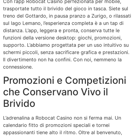
Con l’app Robocat Casino perfezionata per mobile,
trasportate tutto il brivido del gioco in tasca. Siete sul
treno del Gottardo, in pausa pranzo a Zurigo, o rilassati
sul lago Lemano, l’esperienza completa è a un tap di
distanza. L’app, leggera e pronta, conserva tutte le
funzioni della versione desktop: giochi, promozioni,
supporto. L’abbiamo progettata per un uso intuitivo su
schermi piccoli, senza sacrificare grafica e prestazioni.
Il divertimento non ha confini. Con noi, nemmeno la
connessione.
Promozioni e Competizioni
che Conservano Vivo il
Brivido
L’adrenalina a Robocat Casino non si ferma mai. Un
calendario fitto di promozioni speciali e tornei
appassionanti tiene alto il ritmo. Oltre al benvenuto,