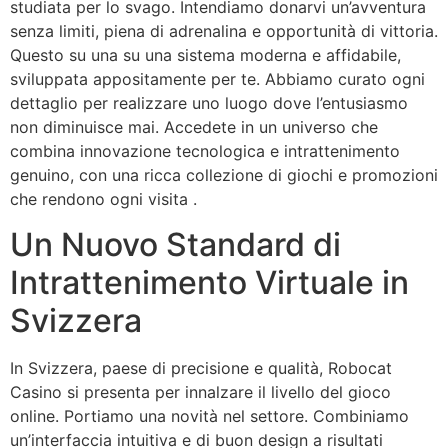
studiata per lo svago. Intendiamo donarvi un’avventura
senza limiti, piena di adrenalina e opportunità di vittoria.
Questo su una su una sistema moderna e affidabile,
sviluppata appositamente per te. Abbiamo curato ogni
dettaglio per realizzare uno luogo dove l’entusiasmo
non diminuisce mai. Accedete in un universo che
combina innovazione tecnologica e intrattenimento
genuino, con una ricca collezione di giochi e promozioni
che rendono ogni visita .
Un Nuovo Standard di
Intrattenimento Virtuale in
Svizzera
In Svizzera, paese di precisione e qualità, Robocat
Casino si presenta per innalzare il livello del gioco
online. Portiamo una novità nel settore. Combiniamo
un’interfaccia intuitiva e di buon design a risultati