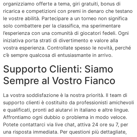
organizziamo offerte a tema, giri gratuiti, bonus di
ricarica e competizioni con premi in denaro che testano
le vostre abilità. Partecipare a un torneo non significa
solo combattere per la classifica, ma sperimentare
l’esperienza con una comunità di giocatori fedeli. Ogni
iniziativa porta strati di divertimento e valore alla
vostra esperienza. Controllate spesso le novità, perché
c’è sempre qualcosa di entusiasmante in arrivo.
Supporto Clienti: Siamo
Sempre al Vostro Fianco
La vostra soddisfazione è la nostra priorità. Il team di
supporto clienti è costituito da professionisti amichevoli
e qualificati, pronti ad aiutarvi in italiano e altre lingue.
Affrontiamo ogni dubbio o problema in modo veloce.
Potete contattarci via live chat, attiva 24 ore su 7, per
una risposta immediata. Per questioni più dettagliate,