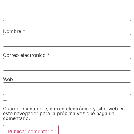
Nombre
*
Correo electrónico
*
Web
Guardar mi nombre, correo electrónico y sitio web en
este navegador para la próxima vez que haga un
comentario.