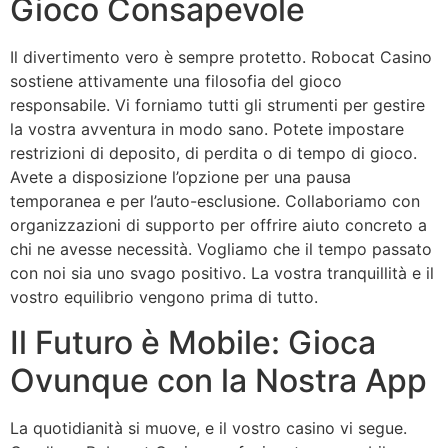
Gioco Consapevole
Il divertimento vero è sempre protetto. Robocat Casino
sostiene attivamente una filosofia del gioco
responsabile. Vi forniamo tutti gli strumenti per gestire
la vostra avventura in modo sano. Potete impostare
restrizioni di deposito, di perdita o di tempo di gioco.
Avete a disposizione l’opzione per una pausa
temporanea e per l’auto-esclusione. Collaboriamo con
organizzazioni di supporto per offrire aiuto concreto a
chi ne avesse necessità. Vogliamo che il tempo passato
con noi sia uno svago positivo. La vostra tranquillità e il
vostro equilibrio vengono prima di tutto.
Il Futuro è Mobile: Gioca
Ovunque con la Nostra App
La quotidianità si muove, e il vostro casino vi segue.