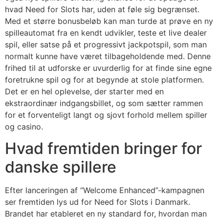
hvad Need for Slots har, uden at føle sig begrænset.
Med et større bonusbeløb kan man turde at prøve en ny
spilleautomat fra en kendt udvikler, teste et live dealer
spil, eller satse på et progressivt jackpotspil, som man
normalt kunne have været tilbageholdende med. Denne
frihed til at udforske er uvurderlig for at finde sine egne
foretrukne spil og for at begynde at stole platformen.
Det er en hel oplevelse, der starter med en
ekstraordinær indgangsbillet, og som sætter rammen
for et forventeligt langt og sjovt forhold mellem spiller
og casino.
Hvad fremtiden bringer for
danske spillere
Efter lanceringen af “Welcome Enhanced”-kampagnen
ser fremtiden lys ud for Need for Slots i Danmark.
Brandet har etableret en ny standard for, hvordan man