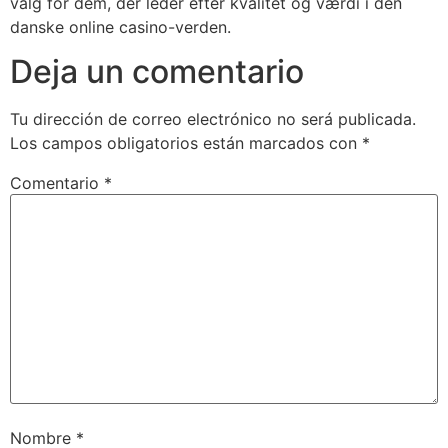
valg for dem, der leder efter kvalitet og værdi i den
danske online casino-verden.
Deja un comentario
Tu dirección de correo electrónico no será publicada.
Los campos obligatorios están marcados con
*
Comentario
*
Nombre
*