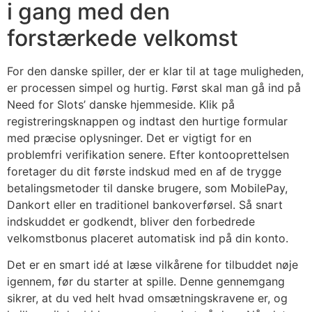
i gang med den
forstærkede velkomst
For den danske spiller, der er klar til at tage muligheden,
er processen simpel og hurtig. Først skal man gå ind på
Need for Slots’ danske hjemmeside. Klik på
registreringsknappen og indtast den hurtige formular
med præcise oplysninger. Det er vigtigt for en
problemfri verifikation senere. Efter kontooprettelsen
foretager du dit første indskud med en af de trygge
betalingsmetoder til danske brugere, som MobilePay,
Dankort eller en traditionel bankoverførsel. Så snart
indskuddet er godkendt, bliver den forbedrede
velkomstbonus placeret automatisk ind på din konto.
Det er en smart idé at læse vilkårene for tilbuddet nøje
igennem, før du starter at spille. Denne gennemgang
sikrer, at du ved helt hvad omsætningskravene er, og