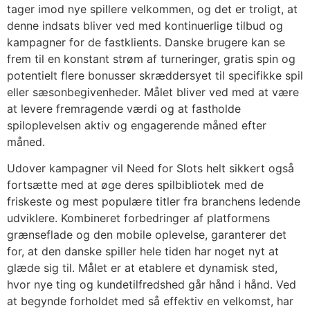
tager imod nye spillere velkommen, og det er troligt, at
denne indsats bliver ved med kontinuerlige tilbud og
kampagner for de fastklients. Danske brugere kan se
frem til en konstant strøm af turneringer, gratis spin og
potentielt flere bonusser skræddersyet til specifikke spil
eller sæsonbegivenheder. Målet bliver ved med at være
at levere fremragende værdi og at fastholde
spiloplevelsen aktiv og engagerende måned efter
måned.
Udover kampagner vil Need for Slots helt sikkert også
fortsætte med at øge deres spilbibliotek med de
friskeste og mest populære titler fra branchens ledende
udviklere. Kombineret forbedringer af platformens
grænseflade og den mobile oplevelse, garanterer det
for, at den danske spiller hele tiden har noget nyt at
glæde sig til. Målet er at etablere et dynamisk sted,
hvor nye ting og kundetilfredshed går hånd i hånd. Ved
at begynde forholdet med så effektiv en velkomst, har