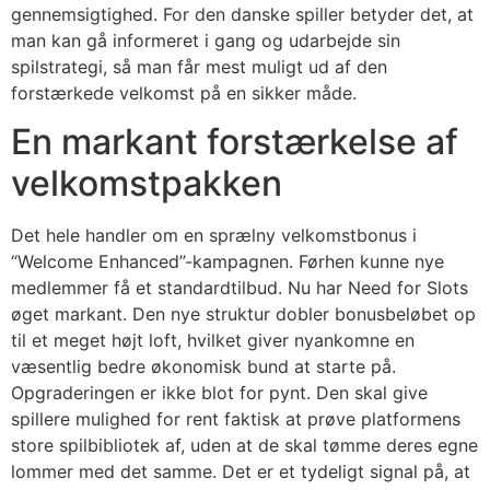
gennemsigtighed. For den danske spiller betyder det, at
man kan gå informeret i gang og udarbejde sin
spilstrategi, så man får mest muligt ud af den
forstærkede velkomst på en sikker måde.
En markant forstærkelse af
velkomstpakken
Det hele handler om en sprælny velkomstbonus i
“Welcome Enhanced”-kampagnen. Førhen kunne nye
medlemmer få et standardtilbud. Nu har Need for Slots
øget markant. Den nye struktur dobler bonusbeløbet op
til et meget højt loft, hvilket giver nyankomne en
væsentlig bedre økonomisk bund at starte på.
Opgraderingen er ikke blot for pynt. Den skal give
spillere mulighed for rent faktisk at prøve platformens
store spilbibliotek af, uden at de skal tømme deres egne
lommer med det samme. Det er et tydeligt signal på, at