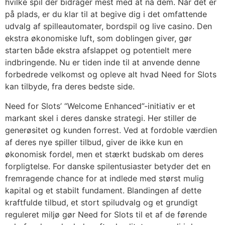
hvilke spil der bidrager mest med at nå dem. Når det er
på plads, er du klar til at begive dig i det omfattende
udvalg af spilleautomater, bordspil og live casino. Den
ekstra økonomiske luft, som doblingen giver, gør
starten både ekstra afslappet og potentielt mere
indbringende. Nu er tiden inde til at anvende denne
forbedrede velkomst og opleve alt hvad Need for Slots
kan tilbyde, fra deres bedste side.
Need for Slots’ “Welcome Enhanced”-initiativ er et
markant skel i deres danske strategi. Her stiller de
generøsitet og kunden forrest. Ved at fordoble værdien
af deres nye spiller tilbud, giver de ikke kun en
økonomisk fordel, men et stærkt budskab om deres
forpligtelse. For danske spilentusiaster betyder det en
fremragende chance for at indlede med størst mulig
kapital og et stabilt fundament. Blandingen af dette
kraftfulde tilbud, et stort spiludvalg og et grundigt
reguleret miljø gør Need for Slots til et af de førende