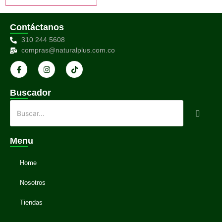
Contáctanos
310 244 5608
compras@naturalplus.com.co
Buscador
Menu
Home
Nosotros
Tiendas