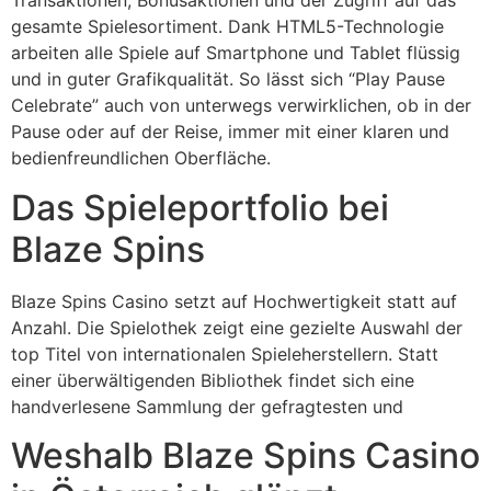
Transaktionen, Bonusaktionen und der Zugriff auf das
gesamte Spielesortiment. Dank HTML5-Technologie
arbeiten alle Spiele auf Smartphone und Tablet flüssig
und in guter Grafikqualität. So lässt sich “Play Pause
Celebrate” auch von unterwegs verwirklichen, ob in der
Pause oder auf der Reise, immer mit einer klaren und
bedienfreundlichen Oberfläche.
Das Spieleportfolio bei
Blaze Spins
Blaze Spins Casino setzt auf Hochwertigkeit statt auf
Anzahl. Die Spielothek zeigt eine gezielte Auswahl der
top Titel von internationalen Spieleherstellern. Statt
einer überwältigenden Bibliothek findet sich eine
handverlesene Sammlung der gefragtesten und
Weshalb Blaze Spins Casino