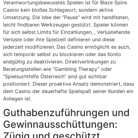
Verantwortungsbewusstes Spielen ist für Blaze Spins
Casino kein bloßes Schlagwort, sondern aktive
Umsetzung. Die Idee der “Pause” wird mit handfesten,
leicht findbaren Werkzeugen gestützt. Spieler können
für sich selbst Limits für Einzahlungen, , Verlustehende
Verluste oder ihre Spielzeit definieren und diese
jederzeit modifizieren. Das Casino ermöglicht es auch,
sich temporär selbst zu blockieren oder das Konto
endgültig zu deaktivieren. Direktverlinkungen zu
Beratungsstellen wie “Gambling Therapy” oder
“Spielsuchthilfe Österreich” sind gut sichtbar
positioniert. Dieser proaktive Ansatz demonstriert, dass
dem Casino der dauerhafte Spielspaß seiner Kunden ein
Anliegen ist.
Guthabenzuführungen und
Gewinnausschüttungen:
Zügig und geschützt