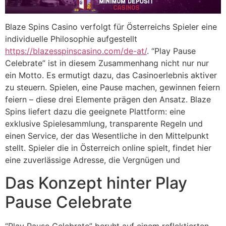
Blaze Spins Casino verfolgt für Österreichs Spieler eine
individuelle Philosophie aufgestellt
https://blazesspinscasino.com/de-at/
. “Play Pause
Celebrate” ist in diesem Zusammenhang nicht nur nur
ein Motto. Es ermutigt dazu, das Casinoerlebnis aktiver
zu steuern. Spielen, eine Pause machen, gewinnen feiern
feiern – diese drei Elemente prägen den Ansatz. Blaze
Spins liefert dazu die geeignete Plattform: eine
exklusive Spielesammlung, transparente Regeln und
einen Service, der das Wesentliche in den Mittelpunkt
stellt. Spieler die in Österreich online spielt, findet hier
eine zuverlässige Adresse, die Vergnügen und
Das Konzept hinter Play
Pause Celebrate
“Play Pause Celebrate” beruht auf einem reflektierten