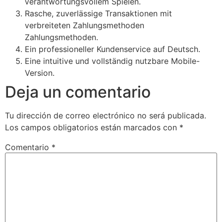
verantwortungsvollem Spielen.
Rasche, zuverlässige Transaktionen mit
verbreiteten Zahlungsmethoden
Zahlungsmethoden.
Ein professioneller Kundenservice auf Deutsch.
Eine intuitive und vollständig nutzbare Mobile-
Version.
Deja un comentario
Tu dirección de correo electrónico no será publicada.
Los campos obligatorios están marcados con
*
Comentario
*