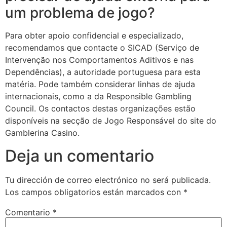
um problema de jogo?
Para obter apoio confidencial e especializado,
recomendamos que contacte o SICAD (Serviço de
Intervenção nos Comportamentos Aditivos e nas
Dependências), a autoridade portuguesa para esta
matéria. Pode também considerar linhas de ajuda
internacionais, como a da Responsible Gambling
Council. Os contactos destas organizações estão
disponíveis na secção de Jogo Responsável do site do
Gamblerina Casino.
Deja un comentario
Tu dirección de correo electrónico no será publicada.
Los campos obligatorios están marcados con
*
Comentario
*