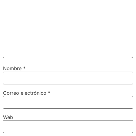
Nombre
*
Correo electrónico
*
Web