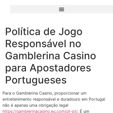
Política de Jogo
Responsável no
Gamblerina Casino
para Apostadores
Portugueses
Para o Gamblerina Casino, proporcionar um
entretenimento responsável e duradouro em Portugal
não é apenas uma obrigação legal
https://gamblerinacasino.eu.com/pt-pt/
. É um