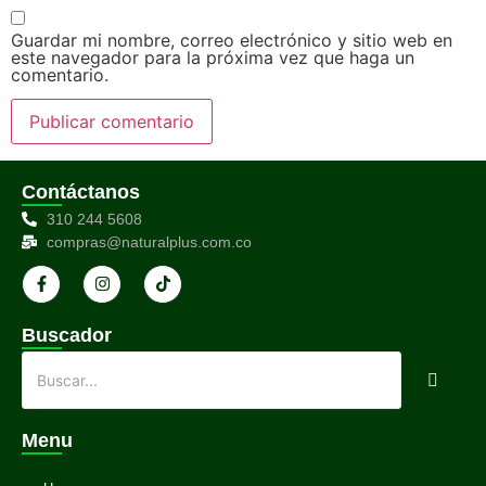
Guardar mi nombre, correo electrónico y sitio web en
este navegador para la próxima vez que haga un
comentario.
Contáctanos
310 244 5608
compras@naturalplus.com.co
Buscador
Menu