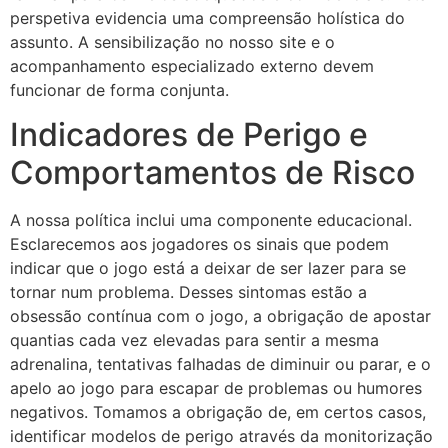
perspetiva evidencia uma compreensão holística do
assunto. A sensibilização no nosso site e o
acompanhamento especializado externo devem
funcionar de forma conjunta.
Indicadores de Perigo e
Comportamentos de Risco
A nossa política inclui uma componente educacional.
Esclarecemos aos jogadores os sinais que podem
indicar que o jogo está a deixar de ser lazer para se
tornar num problema. Desses sintomas estão a
obsessão contínua com o jogo, a obrigação de apostar
quantias cada vez elevadas para sentir a mesma
adrenalina, tentativas falhadas de diminuir ou parar, e o
apelo ao jogo para escapar de problemas ou humores
negativos. Tomamos a obrigação de, em certos casos,
identificar modelos de perigo através da monitorização