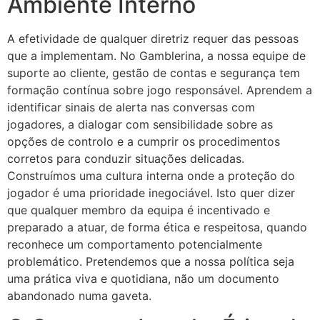
Ambiente Interno
A efetividade de qualquer diretriz requer das pessoas
que a implementam. No Gamblerina, a nossa equipe de
suporte ao cliente, gestão de contas e segurança tem
formação contínua sobre jogo responsável. Aprendem a
identificar sinais de alerta nas conversas com
jogadores, a dialogar com sensibilidade sobre as
opções de controlo e a cumprir os procedimentos
corretos para conduzir situações delicadas.
Construímos uma cultura interna onde a proteção do
jogador é uma prioridade inegociável. Isto quer dizer
que qualquer membro da equipa é incentivado e
preparado a atuar, de forma ética e respeitosa, quando
reconhece um comportamento potencialmente
problemático. Pretendemos que a nossa política seja
uma prática viva e quotidiana, não um documento
abandonado numa gaveta.