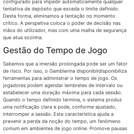
configurado para impedir automaticamente qualquer
tentativa de depósito que exceda o limite definido.
Desta forma, eliminamos a tentação no momento
crítico. A perspetiva coloca o poder de decisão nas
mãos do utilizador, mas com uma malha de segurança
que atua sozinha.
Gestão do Tempo de Jogo
Sabemos que a imersão prolongada pode ser um fator
de risco. Por isso, o Gamblerina disponibildisponibiliza
ferramentas para administrar o tempo de jogo. Os
jogadores podem agendar lembretes de intervalo ou
estabelecer uma duração máxima para cada sessão.
Quando o tempo definido termina, o sistema produz
uma notificação clara e pode, conforme ajustado,
interromper a sessão. Esta característica ajuda a
prevenir a perda da noção do tempo, um fenómeno
comum em ambientes de jogo online. Promove pausas