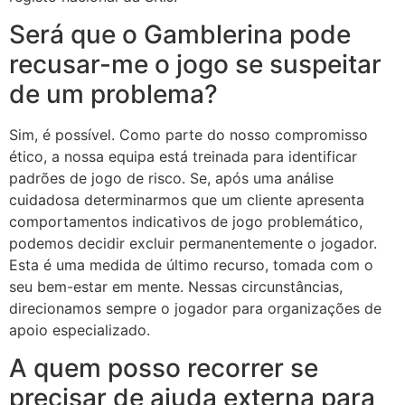
Será que o Gamblerina pode
recusar-me o jogo se suspeitar
de um problema?
Sim, é possível. Como parte do nosso compromisso
ético, a nossa equipa está treinada para identificar
padrões de jogo de risco. Se, após uma análise
cuidadosa determinarmos que um cliente apresenta
comportamentos indicativos de jogo problemático,
podemos decidir excluir permanentemente o jogador.
Esta é uma medida de último recurso, tomada com o
seu bem-estar em mente. Nessas circunstâncias,
direcionamos sempre o jogador para organizações de
apoio especializado.
A quem posso recorrer se
precisar de ajuda externa para