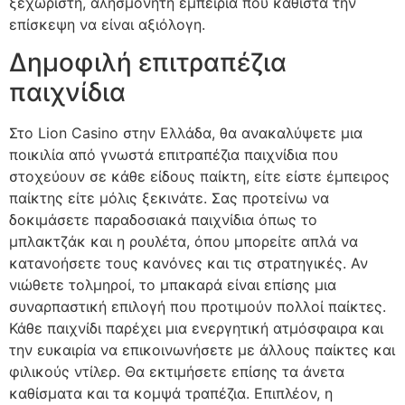
ξεχωριστή, αλησμόνητη εμπειρία που καθιστά την
επίσκεψη να είναι αξιόλογη.
Δημοφιλή επιτραπέζια
παιχνίδια
Στο Lion Casino στην Ελλάδα, θα ανακαλύψετε μια
ποικιλία από γνωστά επιτραπέζια παιχνίδια που
στοχεύουν σε κάθε είδους παίκτη, είτε είστε έμπειρος
παίκτης είτε μόλις ξεκινάτε. Σας προτείνω να
δοκιμάσετε παραδοσιακά παιχνίδια όπως το
μπλακτζάκ και η ρουλέτα, όπου μπορείτε απλά να
κατανοήσετε τους κανόνες και τις στρατηγικές. Αν
νιώθετε τολμηροί, το μπακαρά είναι επίσης μια
συναρπαστική επιλογή που προτιμούν πολλοί παίκτες.
Κάθε παιχνίδι παρέχει μια ενεργητική ατμόσφαιρα και
την ευκαιρία να επικοινωνήσετε με άλλους παίκτες και
φιλικούς ντίλερ. Θα εκτιμήσετε επίσης τα άνετα
καθίσματα και τα κομψά τραπέζια. Επιπλέον, η