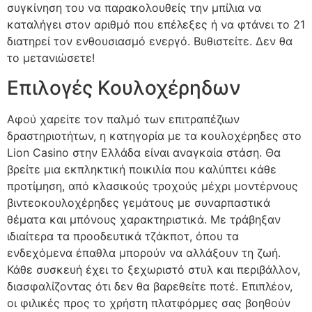
συγκίνηση του να παρακολουθείς την μπίλια να
καταλήγει στον αριθμό που επέλεξες ή να φτάνει το 21
διατηρεί τον ενθουσιασμό ενεργό. Βυθιστείτε. Δεν θα
το μετανιώσετε!
Επιλογές Κουλοχέρηδων
Αφού χαρείτε τον παλμό των επιτραπέζιων
δραστηριοτήτων, η κατηγορία με τα κουλοχέρηδες στο
Lion Casino στην Ελλάδα είναι αναγκαία στάση. Θα
βρείτε μια εκπληκτική ποικιλία που καλύπτει κάθε
προτίμηση, από κλασικούς τροχούς μέχρι μοντέρνους
βιντεοκουλοχέρηδες γεμάτους με συναρπαστικά
θέματα και μπόνους χαρακτηριστικά. Με τράβηξαν
ιδιαίτερα τα προοδευτικά τζάκποτ, όπου τα
ενδεχόμενα έπαθλα μπορούν να αλλάξουν τη ζωή.
Κάθε συσκευή έχει το ξεχωριστό στυλ και περιβάλλον,
διασφαλίζοντας ότι δεν θα βαρεθείτε ποτέ. Επιπλέον,
οι φιλικές προς το χρήστη πλατφόρμες σας βοηθούν