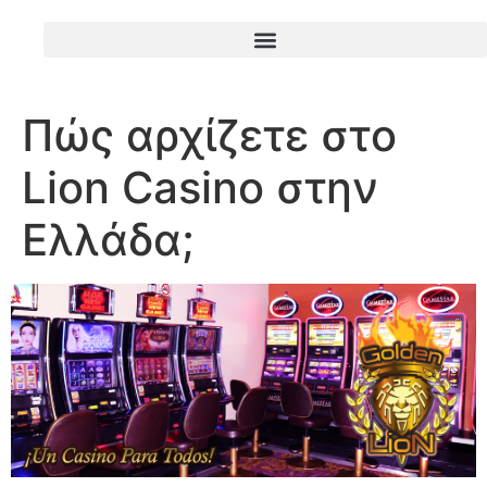
Πώς αρχίζετε στο
Lion Casino στην
Ελλάδα;