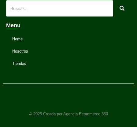
Menu
Home
Nosotros
Tiendas
© 2025 Creada por Agencia Ecommerce 360