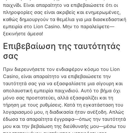
παιχνίδι. Είναι απαραίτητο να επιβεβαιώσετε ότι οι
πληροφορίες σας είναι ακριβείς και ενημερωμένες,
καθώς δημιουργούν τα θεμέλια για μια διασκεδαστική
εμπειρία στο Lion Casino. Μην το παραλείψετε—
ξεκινήστε άμεσα!
Επιβεβαίωση της ταυτότητάς
σας
Πριν διερευνήσετε τον ενδιαφέρον κόσμο του Lion
Casino, είναι απαραίτητο να επιβεβαιώσετε την
ταυτότητά σας για να εξασφαλίσετε μια σίγουρη και
απολαυστική εμπειρία παιχνιδιού. Αυτό το βήμα όχι
μόνο σας προστατεύει, αλλά εξασφαλίζει και τη
τήρηση με τους ρυθμίσεις. Κατά τη εγκατάσταση του
λογαριασμού μου, η διαδικασία ήταν ανέξοδη. Απλώς
έδωσα τα απαραίτητα έγγραφα—όπως την ταυτότητά
μου και την βεβαίωση της διεύθυνσής μου—μέσω του