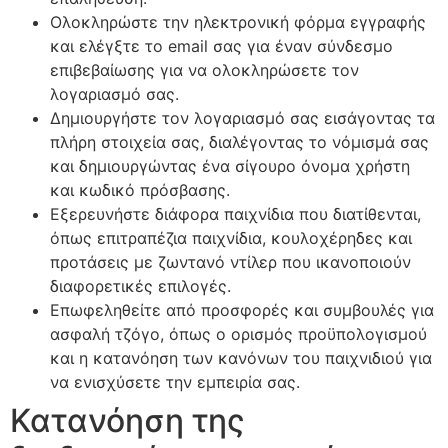
Ολοκληρώστε την ηλεκτρονική φόρμα εγγραφής
και ελέγξτε το email σας για έναν σύνδεσμο
επιβεβαίωσης για να ολοκληρώσετε τον
λογαριασμό σας.
Δημιουργήστε τον λογαριασμό σας εισάγοντας τα
πλήρη στοιχεία σας, διαλέγοντας το νόμισμά σας
και δημιουργώντας ένα σίγουρο όνομα χρήστη
και κωδικό πρόσβασης.
Εξερευνήστε διάφορα παιχνίδια που διατίθενται,
όπως επιτραπέζια παιχνίδια, κουλοχέρηδες και
προτάσεις με ζωντανό ντίλερ που ικανοποιούν
διαφορετικές επιλογές.
Επωφεληθείτε από προσφορές και συμβουλές για
ασφαλή τζόγο, όπως ο ορισμός προϋπολογισμού
και η κατανόηση των κανόνων του παιχνιδιού για
να ενισχύσετε την εμπειρία σας.
Κατανόηση της