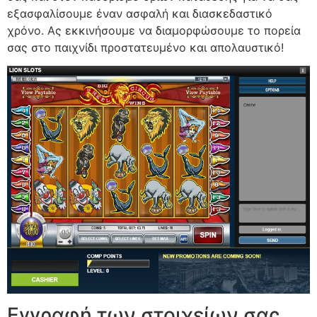
εξασφαλίσουμε έναν ασφαλή και διασκεδαστικό
χρόνο. Ας εκκινήσουμε να διαμορφώσουμε το πορεία
σας στο παιχνίδι προστατευμένο και απολαυστικό!
Εγγραφή των στοιχείων σας