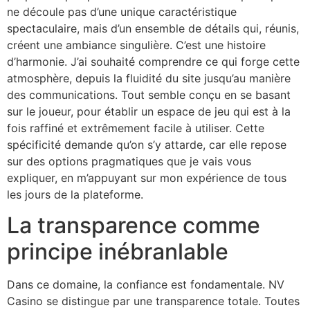
ne découle pas d’une unique caractéristique
spectaculaire, mais d’un ensemble de détails qui, réunis,
créent une ambiance singulière. C’est une histoire
d’harmonie. J’ai souhaité comprendre ce qui forge cette
atmosphère, depuis la fluidité du site jusqu’au manière
des communications. Tout semble conçu en se basant
sur le joueur, pour établir un espace de jeu qui est à la
fois raffiné et extrêmement facile à utiliser. Cette
spécificité demande qu’on s’y attarde, car elle repose
sur des options pragmatiques que je vais vous
expliquer, en m’appuyant sur mon expérience de tous
les jours de la plateforme.
La transparence comme
principe inébranlable
Dans ce domaine, la confiance est fondamentale. NV
Casino se distingue par une transparence totale. Toutes