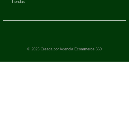
Tiendas
© 2025 Creada por Agencia Ecommerce 360