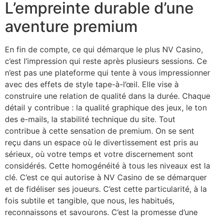
L’empreinte durable d’une
aventure premium
En fin de compte, ce qui démarque le plus NV Casino,
c’est l’impression qui reste après plusieurs sessions. Ce
n’est pas une plateforme qui tente à vous impressionner
avec des effets de style tape-à-l’œil. Elle vise à
construire une relation de qualité dans la durée. Chaque
détail y contribue : la qualité graphique des jeux, le ton
des e-mails, la stabilité technique du site. Tout
contribue à cette sensation de premium. On se sent
reçu dans un espace où le divertissement est pris au
sérieux, où votre temps et votre discernement sont
considérés. Cette homogénéité à tous les niveaux est la
clé. C’est ce qui autorise à NV Casino de se démarquer
et de fidéliser ses joueurs. C’est cette particularité, à la
fois subtile et tangible, que nous, les habitués,
reconnaissons et savourons. C’est la promesse d’une