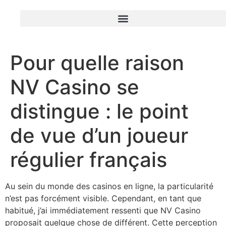
Pour quelle raison
NV Casino se
distingue : le point
de vue d’un joueur
régulier français
Au sein du monde des casinos en ligne, la particularité
n’est pas forcément visible. Cependant, en tant que
habitué, j’ai immédiatement ressenti que NV Casino
proposait quelque chose de différent. Cette perception