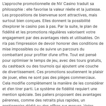
L’approche promotionnelle de NV Casino traduit sa
philosophie : elle favorise la valeur réelle et la justesse.
Les propositions de bienvenue sont attractives, mais
surtout bien conçues. Elles donnent la possibilité
d’explorer le casino pas à pas. Par la suite, le plan de
fidélité et les promotions régulières valorisent votre
engagement par des avantages réels et utilisables. On
n’a pas l’impression de devoir honorer des conditions de
mise impossibles ou de suivre un parcours du
combattant pour profiter d’une offre. Tout est pensé
pour optimiser le temps de jeu, avec des tours gratuits,
du cashback ou des tournois qui ajoutent une couche
de divertissement. Ces promotions soutiennent le plaisir
de jouer, elles ne sont pas des pièges commerciaux.
Cela modifie complètement la manière de les considérer
et d’en tirer parti. Le système de fidélité requiert une
mention spéciale. Ses paliers proposent des avantages
pérennes, comme des retraits plus rapides, un
gestionnaire dédié ou des offres sur mesure. Votre