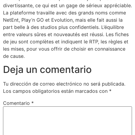
divertissante, ce qui est un gage de sérieux appréciable.
La plateforme travaille avec des grands noms comme
NetEnt, Play’n GO et Evolution, mais elle fait aussi la
part belle à des studios plus confidentiels. L’équilibre
entre valeurs sûres et nouveautés est réussi. Les fiches
de jeu sont complètes et indiquent le RTP, les règles et
les mises, pour vous offrir de choisir en connaissance
de cause.
Deja un comentario
Tu dirección de correo electrónico no será publicada.
Los campos obligatorios están marcados con
*
Comentario
*