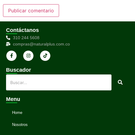
Contáctanos
310 244 5608
compras@naturalplus.com.co
Buscador
Menu
Home
Nosotros