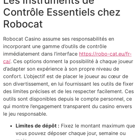
Les Instruments de
Contrôle Essentiels chez
Robocat
Robocat Casino assume ses responsabilités en
incorporant une gamme d’outils de contrôle
immédiatement dans l’interface
https://robo-cat.eu/fr-
ca/
. Ces options donnent la possibilité à chaque joueur
d’adapter son expérience à son propre niveau de
confort. L’objectif est de placer le joueur au cœur de
son divertissement, en lui fournissant les outils de fixer
des limites précises et de les respecter facilement. Ces
outils sont disponibles depuis le compte personnel, ce
qui montre l’engagement transparent du casino envers
le jeu responsable.
Limites de dépôt :
Fixez le montant maximum que
vous pouvez déposer chaque jour, semaine ou