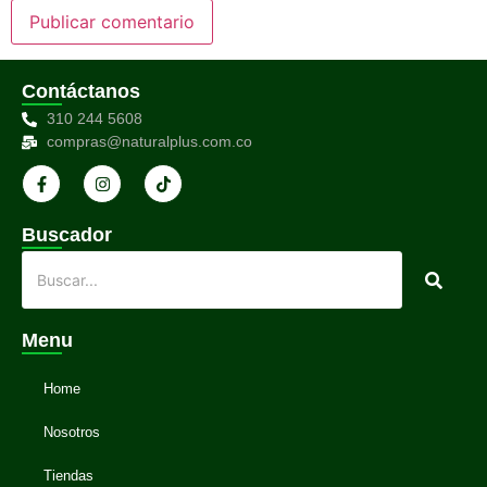
Contáctanos
310 244 5608
compras@naturalplus.com.co
Buscador
Menu
Home
Nosotros
Tiendas