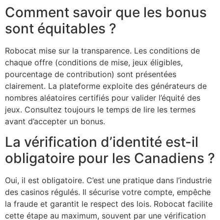
Comment savoir que les bonus
sont équitables ?
Robocat mise sur la transparence. Les conditions de
chaque offre (conditions de mise, jeux éligibles,
pourcentage de contribution) sont présentées
clairement. La plateforme exploite des générateurs de
nombres aléatoires certifiés pour valider l’équité des
jeux. Consultez toujours le temps de lire les termes
avant d’accepter un bonus.
La vérification d’identité est-il
obligatoire pour les Canadiens ?
Oui, il est obligatoire. C’est une pratique dans l’industrie
des casinos régulés. Il sécurise votre compte, empêche
la fraude et garantit le respect des lois. Robocat facilite
cette étape au maximum, souvent par une vérification