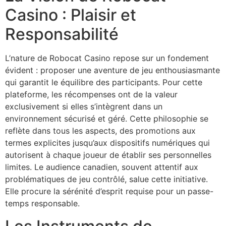
Casino : Plaisir et
Responsabilité
L’nature de Robocat Casino repose sur un fondement
évident : proposer une aventure de jeu enthousiasmante
qui garantit le équilibre des participants. Pour cette
plateforme, les récompenses ont de la valeur
exclusivement si elles s’intègrent dans un
environnement sécurisé et géré. Cette philosophie se
reflète dans tous les aspects, des promotions aux
termes explicites jusqu’aux dispositifs numériques qui
autorisent à chaque joueur de établir ses personnelles
limites. Le audience canadien, souvent attentif aux
problématiques de jeu contrôlé, salue cette initiative.
Elle procure la sérénité d’esprit requise pour un passe-
temps responsable.