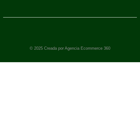
© 2025 Creada por Agencia Ecommerce 360