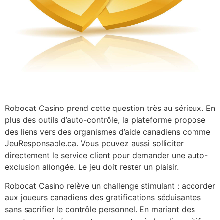
Robocat Casino prend cette question très au sérieux. En
plus des outils d’auto-contrôle, la plateforme propose
des liens vers des organismes d’aide canadiens comme
JeuResponsable.ca. Vous pouvez aussi solliciter
directement le service client pour demander une auto-
exclusion allongée. Le jeu doit rester un plaisir.
Robocat Casino relève un challenge stimulant : accorder
aux joueurs canadiens des gratifications séduisantes
sans sacrifier le contrôle personnel. En mariant des