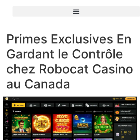
Primes Exclusives En
Gardant le Contrôle
chez Robocat Casino
au Canada