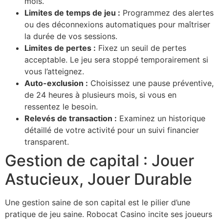
mois.
Limites de temps de jeu :
Programmez des alertes
ou des déconnexions automatiques pour maîtriser
la durée de vos sessions.
Limites de pertes :
Fixez un seuil de pertes
acceptable. Le jeu sera stoppé temporairement si
vous l’atteignez.
Auto-exclusion :
Choisissez une pause préventive,
de 24 heures à plusieurs mois, si vous en
ressentez le besoin.
Relevés de transaction :
Examinez un historique
détaillé de votre activité pour un suivi financier
transparent.
Gestion de capital : Jouer
Astucieux, Jouer Durable
Une gestion saine de son capital est le pilier d’une
pratique de jeu saine. Robocat Casino incite ses joueurs