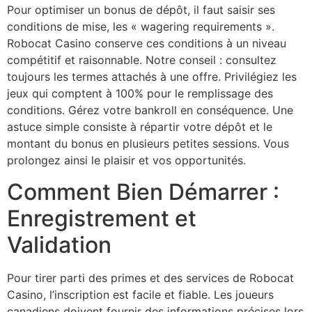
Pour optimiser un bonus de dépôt, il faut saisir ses
conditions de mise, les « wagering requirements ».
Robocat Casino conserve ces conditions à un niveau
compétitif et raisonnable. Notre conseil : consultez
toujours les termes attachés à une offre. Privilégiez les
jeux qui comptent à 100% pour le remplissage des
conditions. Gérez votre bankroll en conséquence. Une
astuce simple consiste à répartir votre dépôt et le
montant du bonus en plusieurs petites sessions. Vous
prolongez ainsi le plaisir et vos opportunités.
Comment Bien Démarrer :
Enregistrement et
Validation
Pour tirer parti des primes et des services de Robocat
Casino, l’inscription est facile et fiable. Les joueurs
canadiens doivent fournir des informations précises lors