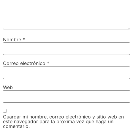
Nombre
*
Correo electrónico
*
Web
Guardar mi nombre, correo electrónico y sitio web en
este navegador para la próxima vez que haga un
comentario.