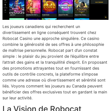
Les joueurs canadiens qui recherchent un
divertissement en ligne conséquent trouvent chez
Robocat Casino une approche singulière. Ce casino
combine la générosité de ses offres à une philosophie
de maîtrise personnelle. Robocat part d’un constat
simple : le plaisir du jeu provient de l’équilibre entre
l’attrait des gains et la tranquillité d’esprit. En proposant
des promotions attrayantes tout en fournissant des
outils de contrôle concrets, la plateforme s’impose
comme une adresse où divertissement et sérénité sont
liés. Voyons comment les joueurs au Canada peuvent
bénéficier des offres exclusives tout en gardant la main
sur leur activité.
La Vision de Robocat