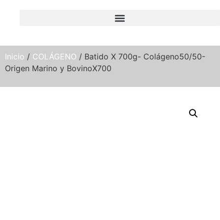
Inicio
/
COLÁGENO
/ Batido X 700g- Colágeno50/50-
Origen Marino y BovinoX700