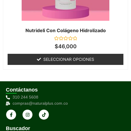
Nutrideli Con Colágeno Hidrolizado
Valorado
$
46,000
en
0
de
SELECCIONAR OPCIONES
5
Contáctanos
310 244 5608
compras@naturalplus.com.co
Buscador