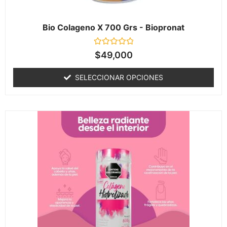
Bio Colageno X 700 Grs - Biopronat
Valorado
$
49,000
en
0
de
SELECCIONAR OPCIONES
5