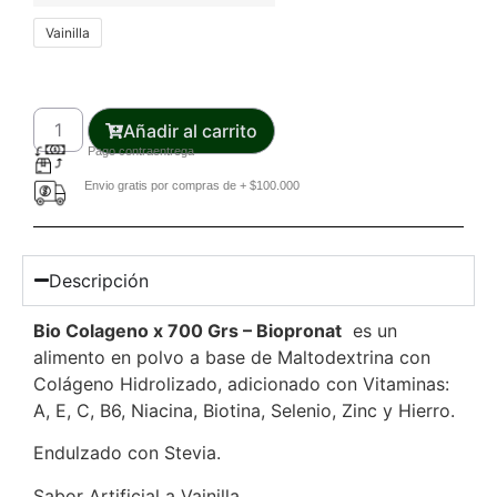
Vainilla
Añadir al carrito
Pago contraentrega
Envio gratis por compras de + $100.000
Descripción
Bio Colageno x 700 Grs – Biopronat
es un
alimento en polvo a base de Maltodextrina con
Colágeno Hidrolizado, adicionado con Vitaminas:
A, E, C, B6, Niacina, Biotina, Selenio, Zinc y Hierro.
Endulzado con Stevia.
Sabor Artificial a Vainilla.