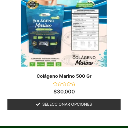
Colágeno Marino 500 Gr
Valorado
$
30,000
en
0
de
SELECCIONAR OPCIONES
5