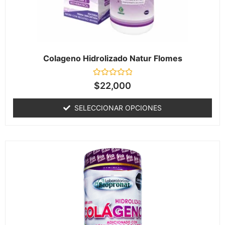
Colageno Hidrolizado Natur Flomes
Valorado
$
22,000
en
0
de
SELECCIONAR OPCIONES
5