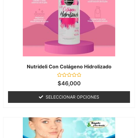
Nutrideli Con Colágeno Hidrolizado
Valorado
$
46,000
en
0
de
SELECCIONAR OPCIONES
5