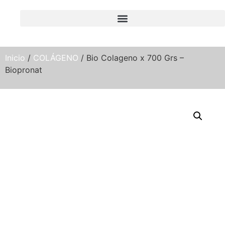
Inicio
/
COLÁGENO
/ Bio Colageno x 700 Grs –
Biopronat