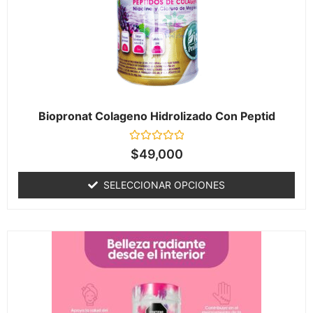
Biopronat Colageno Hidrolizado Con Peptid
Valorado
$
49,000
en
0
de
SELECCIONAR OPCIONES
5