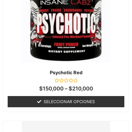
Psychotic Red
Valorado
$
150,000
–
$
210,000
en
0
de
SELECCIONAR OPCIONES
5