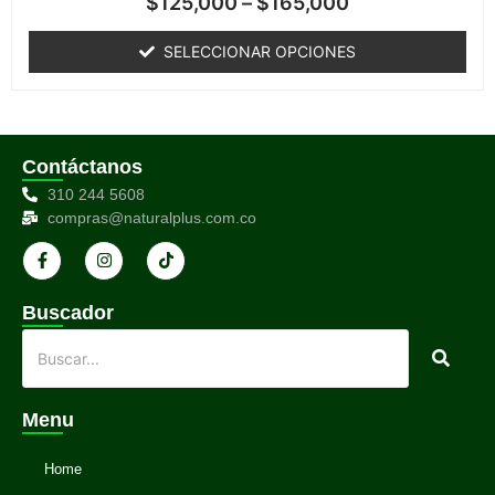
$
125,000
–
$
165,000
en
0
de
SELECCIONAR OPCIONES
5
Contáctanos
310 244 5608
compras@naturalplus.com.co
Buscador
Menu
Home