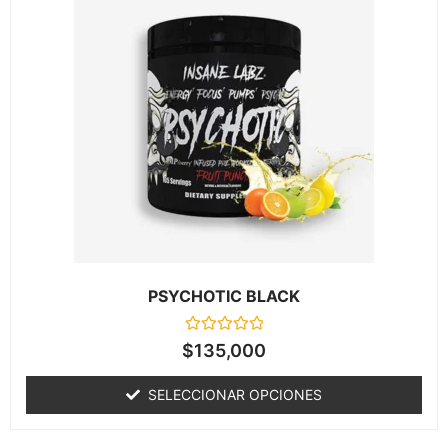
PSYCHOTIC BLACK
Valorado
$
135,000
en
0
de
SELECCIONAR OPCIONES
5