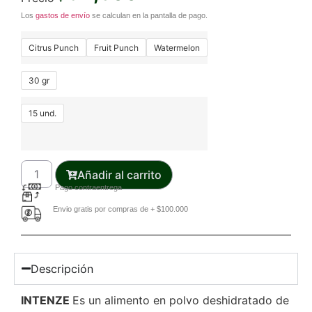
Los
gastos de envío
se calculan en la pantalla de pago.
Citrus Punch
Fruit Punch
Watermelon
30 gr
15 und.
Añadir al carrito
Pago contraentrega
Envio gratis por compras de + $100.000
Descripción
INTENZE
Es un alimento en polvo deshidratado de