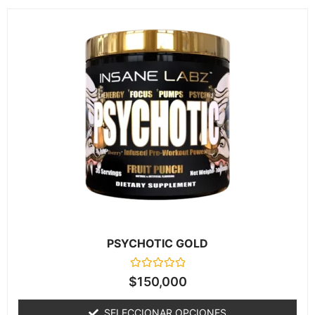
PSYCHOTIC GOLD
Valorado
$
150,000
en
0
de
SELECCIONAR OPCIONES