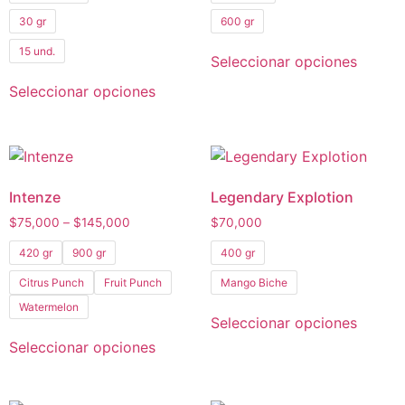
30 gr
600 gr
15 und.
Seleccionar opciones
Seleccionar opciones
Intenze
Legendary Explotion
$
75,000
–
$
145,000
$
70,000
420 gr
900 gr
400 gr
Citrus Punch
Fruit Punch
Mango Biche
Watermelon
Seleccionar opciones
Seleccionar opciones