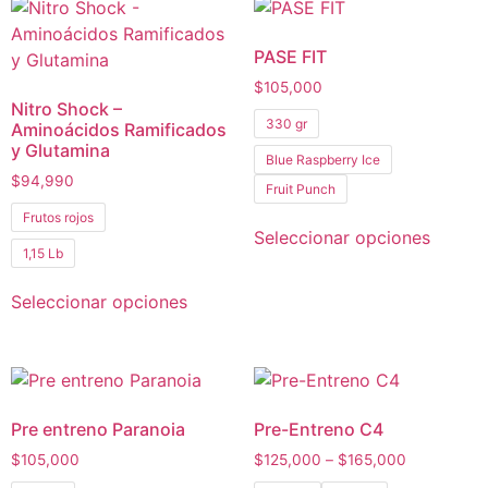
PASE FIT
$
105,000
Nitro Shock –
330 gr
Aminoácidos Ramificados
y Glutamina
Blue Raspberry Ice
$
94,990
Fruit Punch
Frutos rojos
Seleccionar opciones
1,15 Lb
Seleccionar opciones
Pre entreno Paranoia
Pre-Entreno C4
$
105,000
$
125,000
–
$
165,000