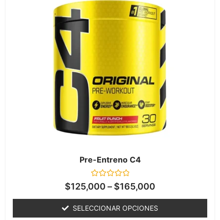
Pre-Entreno C4
Valorado
$
125,000
–
$
165,000
en
0
de
SELECCIONAR OPCIONES
5