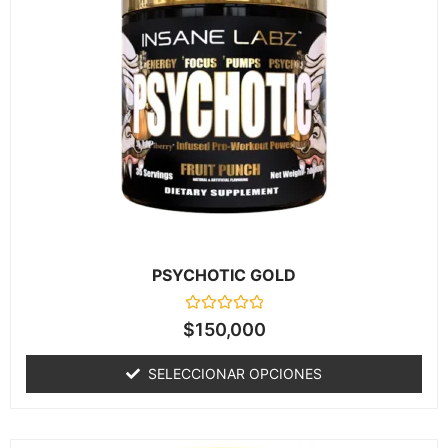
PSYCHOTIC GOLD
Valorado
$
150,000
en
0
de
SELECCIONAR OPCIONES
5