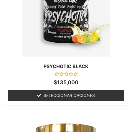
PSYCHOTIC BLACK
Valorado
$
135,000
en
0
de
SELECCIONAR OPCIONES
5