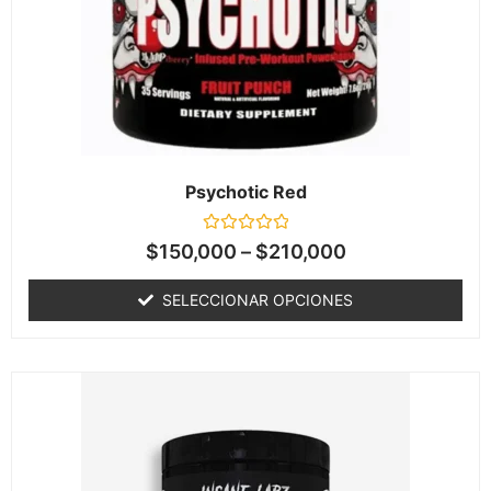
Psychotic Red
Valorado
$
150,000
–
$
210,000
en
0
de
SELECCIONAR OPCIONES
5