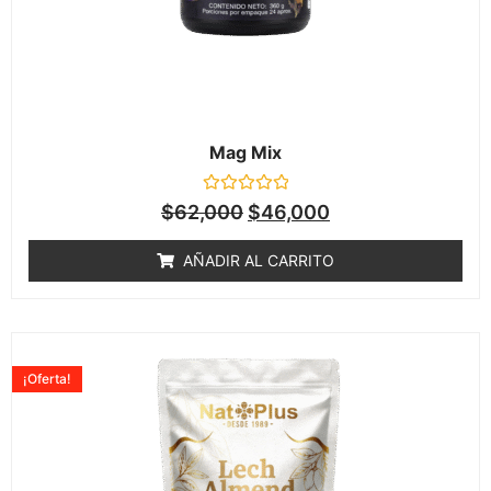
Mag Mix
Valorado
$
62,000
$
46,000
en
0
de
AÑADIR AL CARRITO
5
¡Oferta!