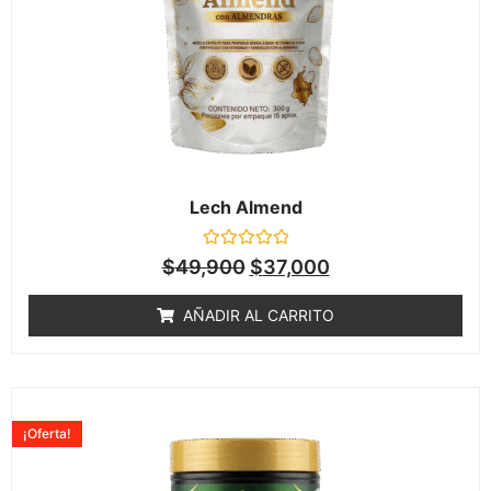
Lech Almend
Valorado
$
49,900
$
37,000
en
0
de
AÑADIR AL CARRITO
5
¡Oferta!