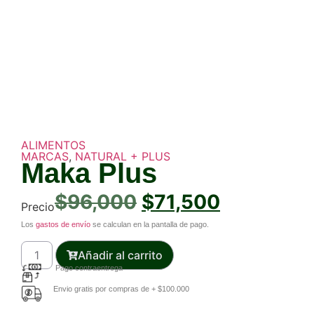
ALIMENTOS
MARCAS
,
NATURAL + PLUS
Maka Plus
$
96,000
$
71,500
Precio
Los
gastos de envío
se calculan en la pantalla de pago.
Añadir al carrito
Pago contraentrega
Envio gratis por compras de + $100.000