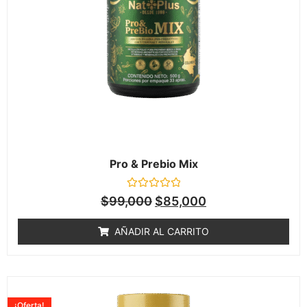
Pro & Prebio Mix
Valorado
$
99,000
$
85,000
en
0
de
AÑADIR AL CARRITO
5
¡Oferta!