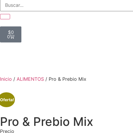
$
0
0
Inicio
/
ALIMENTOS
/ Pro & Prebio Mix
¡Oferta!
Pro & Prebio Mix
Precio