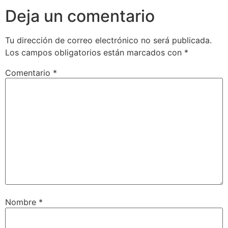
Deja un comentario
Tu dirección de correo electrónico no será publicada.
Los campos obligatorios están marcados con
*
Comentario
*
Nombre
*