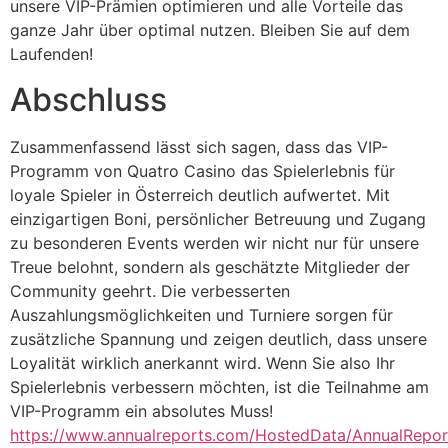
unsere VIP-Prämien optimieren und alle Vorteile das
ganze Jahr über optimal nutzen. Bleiben Sie auf dem
Laufenden!
Abschluss
Zusammenfassend lässt sich sagen, dass das VIP-
Programm von Quatro Casino das Spielerlebnis für
loyale Spieler in Österreich deutlich aufwertet. Mit
einzigartigen Boni, persönlicher Betreuung und Zugang
zu besonderen Events werden wir nicht nur für unsere
Treue belohnt, sondern als geschätzte Mitglieder der
Community geehrt. Die verbesserten
Auszahlungsmöglichkeiten und Turniere sorgen für
zusätzliche Spannung und zeigen deutlich, dass unsere
Loyalität wirklich anerkannt wird. Wenn Sie also Ihr
Spielerlebnis verbessern möchten, ist die Teilnahme am
VIP-Programm ein absolutes Muss!
https://www.annualreports.com/HostedData/AnnualRepo