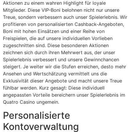
Aktionen zu einem wahren Highlight für loyale
Mitglieder. Diese VIP-Boni belohnen nicht nur unsere
Treue, sondern verbessern auch unser Spielerlebnis. Wir
profitieren von personalisierten Cashback-Angeboten,
Boni mit hohen Einsätzen und einer Reihe von
Freispielen, die auf unsere individuellen Vorlieben
zugeschnitten sind. Diese besonderen Aktionen
zeichnen sich durch ihren Mehrwert aus, der unser
Spielerlebnis verbessert und unsere Gewinnchancen
steigert. Je weiter wir die Stufen erreichen, desto mehr
Ansehen und Wertschätzung vermittelt uns die
Exklusivität dieser Angebote und macht unsere Treue
fühlbar werden. Kurz gesagt: Diese individuell
angepassten Vorteile bereichern unser Spielerlebnis im
Quatro Casino ungemein.
Personalisierte
Kontoverwaltung