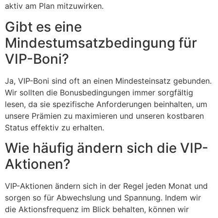
aktiv am Plan mitzuwirken.
Gibt es eine
Mindestumsatzbedingung für
VIP-Boni?
Ja, VIP-Boni sind oft an einen Mindesteinsatz gebunden.
Wir sollten die Bonusbedingungen immer sorgfältig
lesen, da sie spezifische Anforderungen beinhalten, um
unsere Prämien zu maximieren und unseren kostbaren
Status effektiv zu erhalten.
Wie häufig ändern sich die VIP-
Aktionen?
VIP-Aktionen ändern sich in der Regel jeden Monat und
sorgen so für Abwechslung und Spannung. Indem wir
die Aktionsfrequenz im Blick behalten, können wir