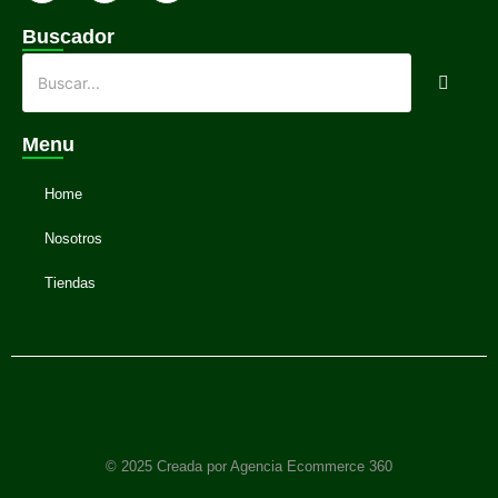
Buscador
Menu
Home
Nosotros
Tiendas
© 2025 Creada por Agencia Ecommerce 360