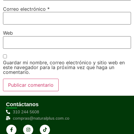
Correo electrónico
*
Web
Guardar mi nombre, correo electrónico y sitio web en
este navegador para la próxima vez que haga un
comentario.
Contáctanos
310 244 5608
compras@naturalplus.com.co