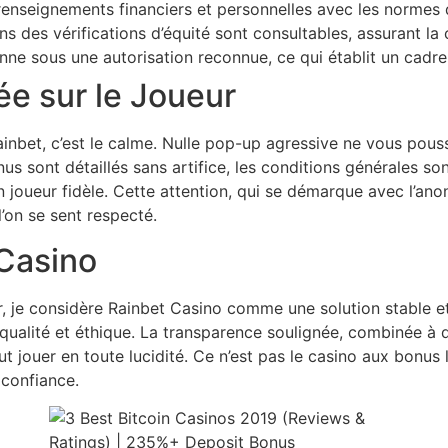
renseignements financiers et personnelles avec les normes 
ns des vérifications d’équité sont consultables, assurant la 
nne sous une autorisation reconnue, ce qui établit un cadre l
ée sur le Joueur
inbet, c’est le calme. Nulle pop-up agressive ne vous pous
bonus sont détaillés sans artifice, les conditions générale
n joueur fidèle. Cette attention, qui se démarque avec l’a
’on se sent respecté.
 Casino
, je considère Rainbet Casino comme une solution stable et 
e qualité et éthique. La transparence soulignée, combinée à 
ut jouer en toute lucidité. Ce n’est pas le casino aux bonus 
 confiance.