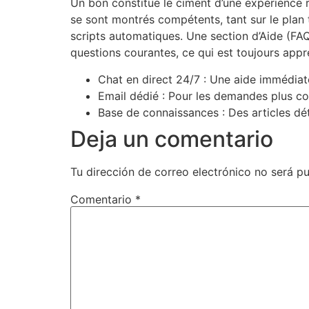
Un bon constitue le ciment d’une expérience ré
se sont montrés compétents, tant sur le plan 
scripts automatiques. Une section d’Aide (FA
questions courantes, ce qui est toujours appr
Chat en direct 24/7 : Une aide immédiat
Email dédié : Pour les demandes plus co
Base de connaissances : Des articles dét
Deja un comentario
Tu dirección de correo electrónico no será pu
Comentario
*