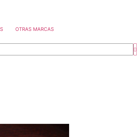
S
OTRAS MARCAS