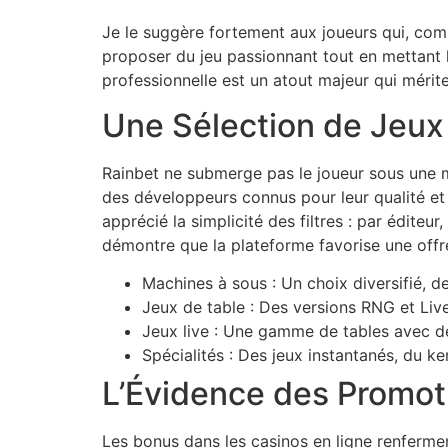
Je le suggère fortement aux joueurs qui, com
proposer du jeu passionnant tout en mettant 
professionnelle est un atout majeur qui mérite
Une Sélection de Jeux 
Rainbet ne submerge pas le joueur sous une m
des développeurs connus pour leur qualité et l
apprécié la simplicité des filtres : par éditeu
démontre que la plateforme favorise une offre
Machines à sous : Un choix diversifié, 
Jeux de table : Des versions RNG et Live
Jeux live : Une gamme de tables avec de
Spécialités : Des jeux instantanés, du ke
L’Évidence des Promot
Les bonus dans les casinos en ligne renferme