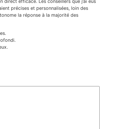
direct efficace. Les conseillers que j’ai eus
ient précises et personnalisées, loin des
tonome la réponse à la majorité des
es.
rofondi.
eux.