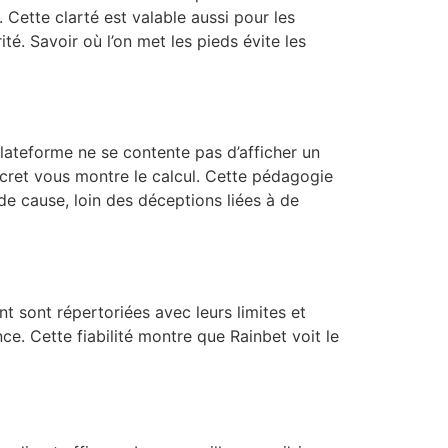
 Cette clarté est valable aussi pour les
ité. Savoir où l’on met les pieds évite les
plateforme ne se contente pas d’afficher un
ncret vous montre le calcul. Cette pédagogie
de cause, loin des déceptions liées à de
nt sont répertoriées avec leurs limites et
nce. Cette fiabilité montre que Rainbet voit le