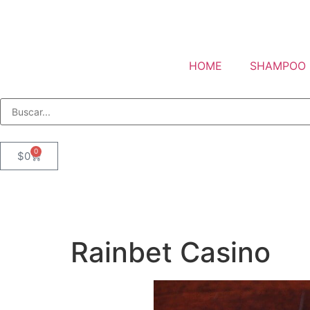
HOME
SHAMPOO
0
$
0
Rainbet Casino