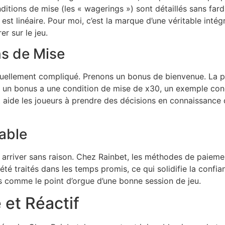
ditions de mise (les « wagerings ») sont détaillés sans fard.
 est linéaire. Pour moi, c’est la marque d’une véritable intégr
r sur le jeu.
s de Mise
abituellement compliqué. Prenons un bonus de bienvenue. La 
 Si un bonus a une condition de mise de x30, un exemple co
et aide les joueurs à prendre des décisions en connaissance 
iable
 à arriver sans raison. Chez Rainbet, les méthodes de paieme
été traités dans les temps promis, ce qui solidifie la confia
 comme le point d’orgue d’une bonne session de jeu.
 et Réactif