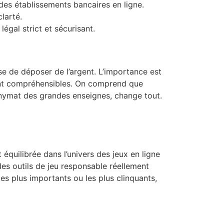
des établissements bancaires en ligne.
clarté.
égal strict et sécurisant.
se de déposer de l’argent. L’importance est
s sont compréhensibles. On comprend que
nonymat des grandes enseignes, change tout.
équilibrée dans l’univers des jeux en ligne
des outils de jeu responsable réellement
les plus importants ou les plus clinquants,