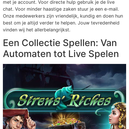
met je account. Voor directe hulp gebruik je de live
chat. Voor minder haastige zaken stuur je een e-mail.
Onze medewerkers zijn vriendelijk, kundig en doen hun
best om je altijd verder te helpen. Jouw tevredenheid
vinden wij het allerbelangrijkst.
Een Collectie Spellen: Van
Automaten tot Live Spelen