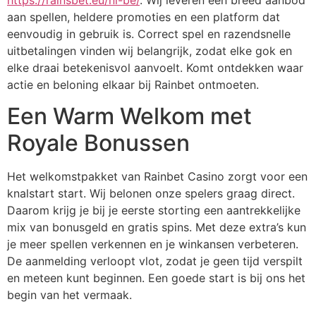
aan spellen, heldere promoties en een platform dat
eenvoudig in gebruik is. Correct spel en razendsnelle
uitbetalingen vinden wij belangrijk, zodat elke gok en
elke draai betekenisvol aanvoelt. Komt ontdekken waar
actie en beloning elkaar bij Rainbet ontmoeten.
Een Warm Welkom met
Royale Bonussen
Het welkomstpakket van Rainbet Casino zorgt voor een
knalstart start. Wij belonen onze spelers graag direct.
Daarom krijg je bij je eerste storting een aantrekkelijke
mix van bonusgeld en gratis spins. Met deze extra’s kun
je meer spellen verkennen en je winkansen verbeteren.
De aanmelding verloopt vlot, zodat je geen tijd verspilt
en meteen kunt beginnen. Een goede start is bij ons het
begin van het vermaak.