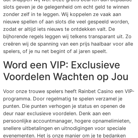
slots geven je de gelegenheid om echt geld te winnen
zonder zelf in te leggen. Wij koppelen ze vaak aan
nieuwe spellen of aan slots die veel gespeeld worden,
zodat er altijd iets nieuws te ontdekken valt. De
bijhorende regels leggen wij telkens transparant uit. Zo
creëren wij de spanning van een prijs haalbaar voor alle
spelers, of je nu net begint of al jaren speelt.
Word een VIP: Exclusieve
Voordelen Wachten op Jou
Voor onze trouwe spelers heeft Rainbet Casino een VIP-
programma. Door regelmatig te spelen verzamel je
punten. Die punten verhogen je status en openen de
deur naar exclusieve voordelen. Denk aan een
persoonlijke accountmanager, hogere opnamelimieten,
snellere uitbetalingen en uitnodigingen voor speciale
evenementen. Het is onze manier om je te bedanken