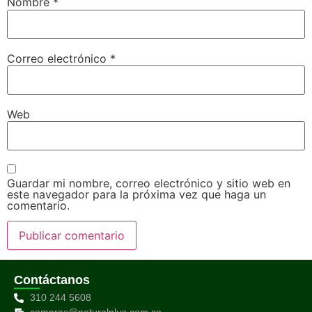
Nombre
*
Correo electrónico
*
Web
Guardar mi nombre, correo electrónico y sitio web en
este navegador para la próxima vez que haga un
comentario.
Contáctanos
310 244 5608