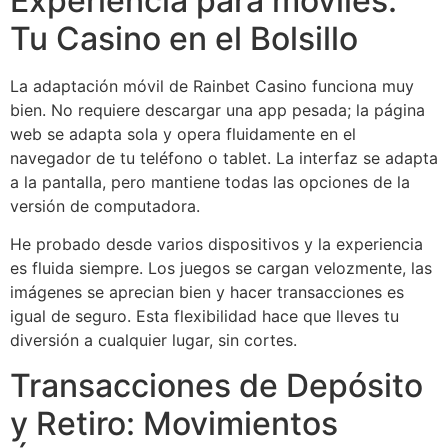
Experiencia para móviles:
Tu Casino en el Bolsillo
La adaptación móvil de Rainbet Casino funciona muy
bien. No requiere descargar una app pesada; la página
web se adapta sola y opera fluidamente en el
navegador de tu teléfono o tablet. La interfaz se adapta
a la pantalla, pero mantiene todas las opciones de la
versión de computadora.
He probado desde varios dispositivos y la experiencia
es fluida siempre. Los juegos se cargan velozmente, las
imágenes se aprecian bien y hacer transacciones es
igual de seguro. Esta flexibilidad hace que lleves tu
diversión a cualquier lugar, sin cortes.
Transacciones de Depósito
y Retiro: Movimientos