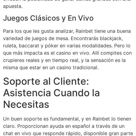
apuesta.
Juegos Clásicos y En Vivo
Para los que les gusta analizar, Rainbet tiene una buena
variedad de juegos de mesa. Encontrarás blackjack,
ruleta, baccarat y póker en varias modalidades. Pero lo
que más impacta es el casino en vivo. Allí compites con
crupieres reales y en tiempo real, y la sensación es la
misma que estar en un casino tradicional.
Soporte al Cliente:
Asistencia Cuando la
Necesitas
Un buen soporte es fundamental, y en Rainbet lo tienen
claro. Proporcionan ayuda en español a través de un
chat en vivo que responde rápido, disponible gran parte