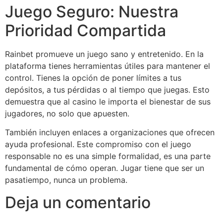
Juego Seguro: Nuestra
Prioridad Compartida
Rainbet promueve un juego sano y entretenido. En la
plataforma tienes herramientas útiles para mantener el
control. Tienes la opción de poner límites a tus
depósitos, a tus pérdidas o al tiempo que juegas. Esto
demuestra que al casino le importa el bienestar de sus
jugadores, no solo que apuesten.
También incluyen enlaces a organizaciones que ofrecen
ayuda profesional. Este compromiso con el juego
responsable no es una simple formalidad, es una parte
fundamental de cómo operan. Jugar tiene que ser un
pasatiempo, nunca un problema.
Deja un comentario