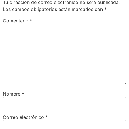
Tu dirección de correo electrónico no será publicada.
Los campos obligatorios están marcados con
*
Comentario
*
Nombre
*
Correo electrónico
*