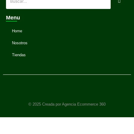
Menu
Home
Nosotros
Tiendas
© 2025 Creada por Agencia Ecommerce 360