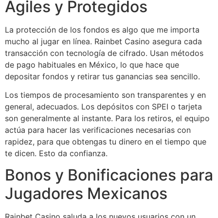
Ágiles y Protegidos
La protección de los fondos es algo que me importa
mucho al jugar en línea. Rainbet Casino asegura cada
transacción con tecnología de cifrado. Usan métodos
de pago habituales en México, lo que hace que
depositar fondos y retirar tus ganancias sea sencillo.
Los tiempos de procesamiento son transparentes y en
general, adecuados. Los depósitos con SPEI o tarjeta
son generalmente al instante. Para los retiros, el equipo
actúa para hacer las verificaciones necesarias con
rapidez, para que obtengas tu dinero en el tiempo que
te dicen. Esto da confianza.
Bonos y Bonificaciones para
Jugadores Mexicanos
Rainbet Casino saluda a los nuevos usuarios con un