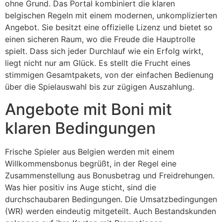
ohne Grund. Das Portal kombiniert die klaren
belgischen Regeln mit einem modernen, unkomplizierten
Angebot. Sie besitzt eine offizielle Lizenz und bietet so
einen sicheren Raum, wo die Freude die Hauptrolle
spielt. Dass sich jeder Durchlauf wie ein Erfolg wirkt,
liegt nicht nur am Glück. Es stellt die Frucht eines
stimmigen Gesamtpakets, von der einfachen Bedienung
über die Spielauswahl bis zur zügigen Auszahlung.
Angebote mit Boni mit
klaren Bedingungen
Frische Spieler aus Belgien werden mit einem
Willkommensbonus begrüßt, in der Regel eine
Zusammenstellung aus Bonusbetrag und Freidrehungen.
Was hier positiv ins Auge sticht, sind die
durchschaubaren Bedingungen. Die Umsatzbedingungen
(WR) werden eindeutig mitgeteilt. Auch Bestandskunden