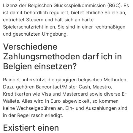
Lizenz der Belgischen Glücksspielkommission (BGC). Es
ist damit behördlich reguliert, bietet ehrliche Spiele an,
entrichtet Steuern und hält sich an harte
Spielerschutzrichtlinien. Sie sind in einer rechtmäßigen
und geschützten Umgebung.
Verschiedene
Zahlungsmethoden darf ich in
Belgien einsetzen?
Rainbet unterstützt die gängigen belgischen Methoden.
Dazu gehören Bancontact/Mister Cash, Maestro,
Kreditkarten wie Visa und Mastercard sowie diverse E-
Wallets. Alles wird in Euro abgewickelt, so kommen
keine Wechselgebühren an. Ein- und Auszahlungen sind
in der Regel rasch erledigt.
Existiert einen