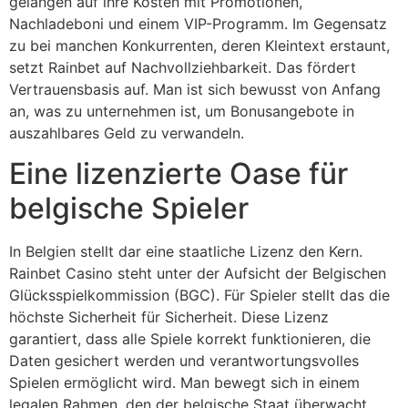
gelangen auf ihre Kosten mit Promotionen,
Nachladeboni und einem VIP-Programm. Im Gegensatz
zu bei manchen Konkurrenten, deren Kleintext erstaunt,
setzt Rainbet auf Nachvollziehbarkeit. Das fördert
Vertrauensbasis auf. Man ist sich bewusst von Anfang
an, was zu unternehmen ist, um Bonusangebote in
auszahlbares Geld zu verwandeln.
Eine lizenzierte Oase für
belgische Spieler
In Belgien stellt dar eine staatliche Lizenz den Kern.
Rainbet Casino steht unter der Aufsicht der Belgischen
Glücksspielkommission (BGC). Für Spieler stellt das die
höchste Sicherheit für Sicherheit. Diese Lizenz
garantiert, dass alle Spiele korrekt funktionieren, die
Daten gesichert werden und verantwortungsvolles
Spielen ermöglicht wird. Man bewegt sich in einem
legalen Rahmen, den der belgische Staat überwacht.