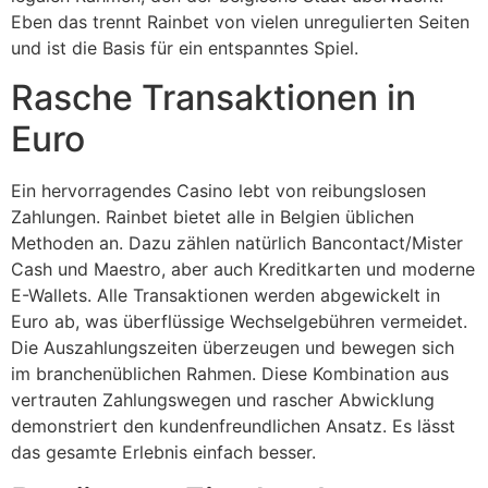
Eben das trennt Rainbet von vielen unregulierten Seiten
und ist die Basis für ein entspanntes Spiel.
Rasche Transaktionen in
Euro
Ein hervorragendes Casino lebt von reibungslosen
Zahlungen. Rainbet bietet alle in Belgien üblichen
Methoden an. Dazu zählen natürlich Bancontact/Mister
Cash und Maestro, aber auch Kreditkarten und moderne
E-Wallets. Alle Transaktionen werden abgewickelt in
Euro ab, was überflüssige Wechselgebühren vermeidet.
Die Auszahlungszeiten überzeugen und bewegen sich
im branchenüblichen Rahmen. Diese Kombination aus
vertrauten Zahlungswegen und rascher Abwicklung
demonstriert den kundenfreundlichen Ansatz. Es lässt
das gesamte Erlebnis einfach besser.