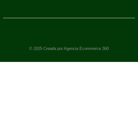
© 2025 Creada por Agencia Ecommerce 360