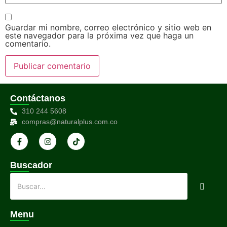
Guardar mi nombre, correo electrónico y sitio web en
este navegador para la próxima vez que haga un
comentario.
Contáctanos
310 244 5608
compras@naturalplus.com.co
Buscador
Menu