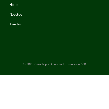
Home
Nosotros
Tiendas
© 2025 Creada por Agencia Ecommerce 360