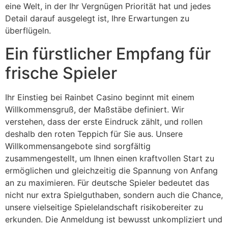
eine Welt, in der Ihr Vergnügen Priorität hat und jedes
Detail darauf ausgelegt ist, Ihre Erwartungen zu
überflügeln.
Ein fürstlicher Empfang für
frische Spieler
Ihr Einstieg bei Rainbet Casino beginnt mit einem
Willkommensgruß, der Maßstäbe definiert. Wir
verstehen, dass der erste Eindruck zählt, und rollen
deshalb den roten Teppich für Sie aus. Unsere
Willkommensangebote sind sorgfältig
zusammengestellt, um Ihnen einen kraftvollen Start zu
ermöglichen und gleichzeitig die Spannung von Anfang
an zu maximieren. Für deutsche Spieler bedeutet das
nicht nur extra Spielguthaben, sondern auch die Chance,
unsere vielseitige Spielelandschaft risikobereiter zu
erkunden. Die Anmeldung ist bewusst unkompliziert und