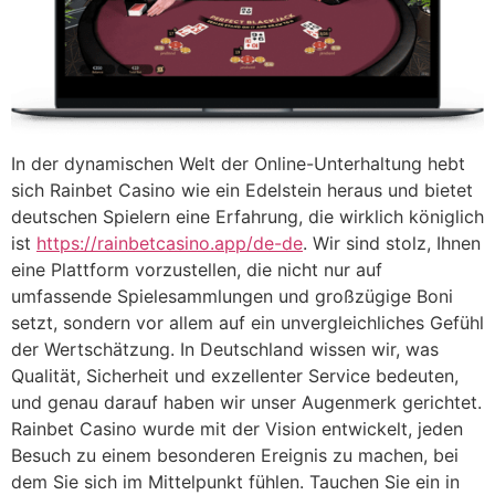
In der dynamischen Welt der Online-Unterhaltung hebt
sich Rainbet Casino wie ein Edelstein heraus und bietet
deutschen Spielern eine Erfahrung, die wirklich königlich
ist
https://rainbetcasino.app/de-de
. Wir sind stolz, Ihnen
eine Plattform vorzustellen, die nicht nur auf
umfassende Spielesammlungen und großzügige Boni
setzt, sondern vor allem auf ein unvergleichliches Gefühl
der Wertschätzung. In Deutschland wissen wir, was
Qualität, Sicherheit und exzellenter Service bedeuten,
und genau darauf haben wir unser Augenmerk gerichtet.
Rainbet Casino wurde mit der Vision entwickelt, jeden
Besuch zu einem besonderen Ereignis zu machen, bei
dem Sie sich im Mittelpunkt fühlen. Tauchen Sie ein in