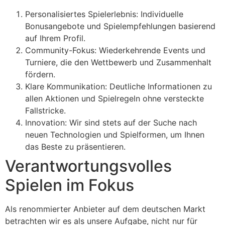
Personalisiertes Spielerlebnis: Individuelle
Bonusangebote und Spielempfehlungen basierend
auf Ihrem Profil.
Community-Fokus: Wiederkehrende Events und
Turniere, die den Wettbewerb und Zusammenhalt
fördern.
Klare Kommunikation: Deutliche Informationen zu
allen Aktionen und Spielregeln ohne versteckte
Fallstricke.
Innovation: Wir sind stets auf der Suche nach
neuen Technologien und Spielformen, um Ihnen
das Beste zu präsentieren.
Verantwortungsvolles
Spielen im Fokus
Als renommierter Anbieter auf dem deutschen Markt
betrachten wir es als unsere Aufgabe, nicht nur für