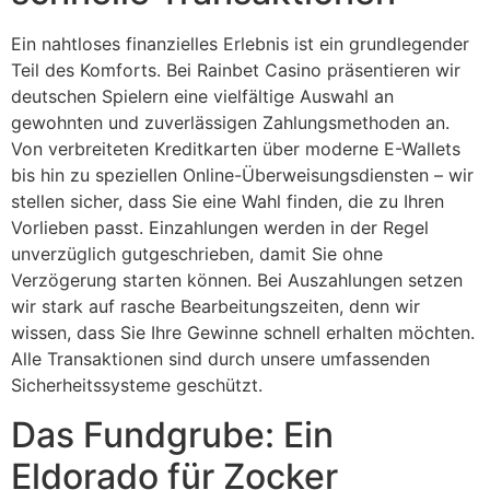
Ein nahtloses finanzielles Erlebnis ist ein grundlegender
Teil des Komforts. Bei Rainbet Casino präsentieren wir
deutschen Spielern eine vielfältige Auswahl an
gewohnten und zuverlässigen Zahlungsmethoden an.
Von verbreiteten Kreditkarten über moderne E-Wallets
bis hin zu speziellen Online-Überweisungsdiensten – wir
stellen sicher, dass Sie eine Wahl finden, die zu Ihren
Vorlieben passt. Einzahlungen werden in der Regel
unverzüglich gutgeschrieben, damit Sie ohne
Verzögerung starten können. Bei Auszahlungen setzen
wir stark auf rasche Bearbeitungszeiten, denn wir
wissen, dass Sie Ihre Gewinne schnell erhalten möchten.
Alle Transaktionen sind durch unsere umfassenden
Sicherheitssysteme geschützt.
Das Fundgrube: Ein
Eldorado für Zocker