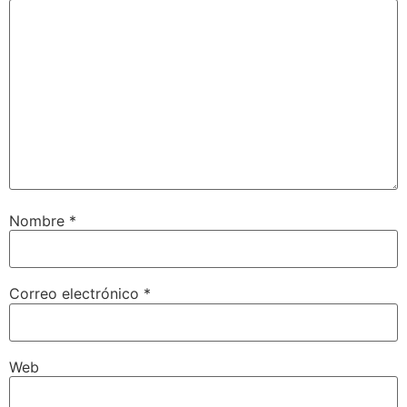
Nombre
*
Correo electrónico
*
Web