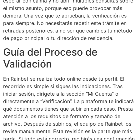
esperar con calma y no abrir múltiples consultas sobre
el mismo asunto, porque eso puede provocar más
demora. Una vez que te aprueban, la verificación es
para siempre. No necesitarás repetir este trámite en
retiradas posteriores, a no ser que cambies tu método
de pago principal o tu dirección de residencia.
Guía del Proceso de
Validación
En Rainbet se realiza todo online desde tu perfil. El
recorrido es simple si sigues las indicaciones. Tras
iniciar sesión, dirígete a la sección “Mi Cuenta” o
directamente a “Verificación”. La plataforma te indicará
qué documentos tienes que subir en cada caso. Presta
atención a los requisitos de formato y tamaño de
archivo. Después de subirlos, el equipo de Rainbet los
revisa manualmente. Esta revisión es la parte que más
tarda. Si todo está correcto, recibirás una confirmación.