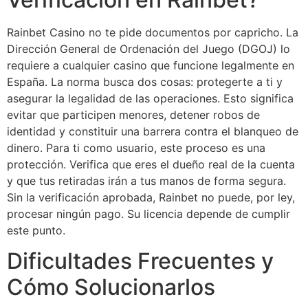
Rainbet Casino no te pide documentos por capricho. La
Dirección General de Ordenación del Juego (DGOJ) lo
requiere a cualquier casino que funcione legalmente en
España. La norma busca dos cosas: protegerte a ti y
asegurar la legalidad de las operaciones. Esto significa
evitar que participen menores, detener robos de
identidad y constituir una barrera contra el blanqueo de
dinero. Para ti como usuario, este proceso es una
protección. Verifica que eres el dueño real de la cuenta
y que tus retiradas irán a tus manos de forma segura.
Sin la verificación aprobada, Rainbet no puede, por ley,
procesar ningún pago. Su licencia depende de cumplir
este punto.
Dificultades Frecuentes y
Cómo Solucionarlos