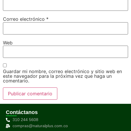
Correo electrónico
*
Web
Guardar mi nombre, correo electrónico y sitio web en
este navegador para la próxima vez que haga un
comentario.
Contáctanos
310 244 5608
compras@naturalplus.com.co