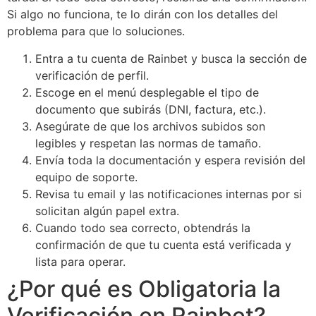
Si algo no funciona, te lo dirán con los detalles del
problema para que lo soluciones.
Entra a tu cuenta de Rainbet y busca la sección de
verificación de perfil.
Escoge en el menú desplegable el tipo de
documento que subirás (DNI, factura, etc.).
Asegúrate de que los archivos subidos son
legibles y respetan las normas de tamaño.
Envía toda la documentación y espera revisión del
equipo de soporte.
Revisa tu email y las notificaciones internas por si
solicitan algún papel extra.
Cuando todo sea correcto, obtendrás la
confirmación de que tu cuenta está verificada y
lista para operar.
¿Por qué es Obligatoria la
Verificación en Rainbet?