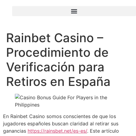
Rainbet Casino –
Procedimiento de
Verificación para
Retiros en España
En Rainbet Casino somos conscientes de que los
jugadores españoles buscan claridad al retirar sus
ganancias
https://rainsbet.net/es-es/
. Este artículo