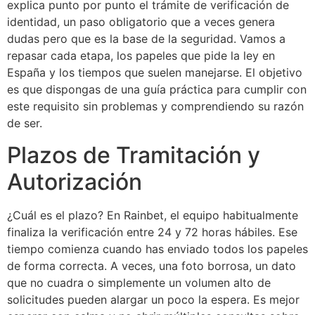
explica punto por punto el trámite de verificación de
identidad, un paso obligatorio que a veces genera
dudas pero que es la base de la seguridad. Vamos a
repasar cada etapa, los papeles que pide la ley en
España y los tiempos que suelen manejarse. El objetivo
es que dispongas de una guía práctica para cumplir con
este requisito sin problemas y comprendiendo su razón
de ser.
Plazos de Tramitación y
Autorización
¿Cuál es el plazo? En Rainbet, el equipo habitualmente
finaliza la verificación entre 24 y 72 horas hábiles. Ese
tiempo comienza cuando has enviado todos los papeles
de forma correcta. A veces, una foto borrosa, un dato
que no cuadra o simplemente un volumen alto de
solicitudes pueden alargar un poco la espera. Es mejor