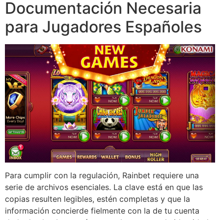
Documentación Necesaria
para Jugadores Españoles
Para cumplir con la regulación, Rainbet requiere una
serie de archivos esenciales. La clave está en que las
copias resulten legibles, estén completas y que la
información concierde fielmente con la de tu cuenta