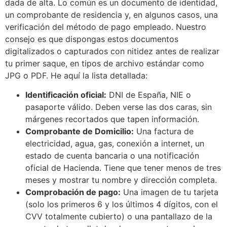
dada de alta. Lo común es un documento de identidad,
un comprobante de residencia y, en algunos casos, una
verificación del método de pago empleado. Nuestro
consejo es que dispongas estos documentos
digitalizados o capturados con nitidez antes de realizar
tu primer saque, en tipos de archivo estándar como
JPG o PDF. He aquí la lista detallada:
Identificación oficial:
DNI de España, NIE o
pasaporte válido. Deben verse las dos caras, sin
márgenes recortados que tapen información.
Comprobante de Domicilio:
Una factura de
electricidad, agua, gas, conexión a internet, un
estado de cuenta bancaria o una notificación
oficial de Hacienda. Tiene que tener menos de tres
meses y mostrar tu nombre y dirección completa.
Comprobación de pago:
Una imagen de tu tarjeta
(solo los primeros 6 y los últimos 4 dígitos, con el
CVV totalmente cubierto) o una pantallazo de la