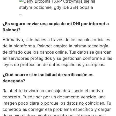
¿Es seguro enviar una copia de mi DNI por internet a
Rainbet?
Afirmativo, si lo haces a través de los canales oficiales
de la plataforma. Rainbet emplea la misma tecnología
de cifrado que los bancos online. Tus datos se guardan
en servidores protegidos y se gestionan conforme a las
leyes de protección de datos españolas y europeas.
¿Qué ocurre si mi solicitud de verificación es
denegada?
Rainbet te enviará un mensaje detallando el motivo
concreto. Puede ser por un documento vencido, una
imagen poco clara o porque los datos no coinciden. Tu
cometido es corregir ese problema específico y cargar
de nuevo el documento correcto por el mismo canal.