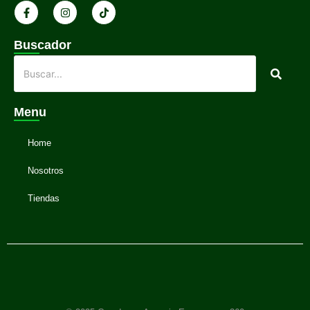
Buscador
Menu
Home
Nosotros
Tiendas