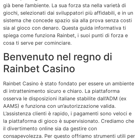
già bene l’ambiente. La sua forza sta nella varietà di
giochi, selezionati dai sviluppatori più affidabili, e in un
sistema che concede spazio sia alla prova senza costi
sia al gioco con denaro. Questa guida informativa ti
spiega come funziona Rainbet, i suoi punti di forza e
cosa ti serve per cominciare.
Benvenuto nel regno di
Rainbet Casino
Rainbet Casino è stato fondato per essere un ambiente
di intrattenimento sicuro e chiaro. La piattaforma
osserva le disposizioni italiane stabilite dall’ADM (ex
AAMS) e funziona con un’autorizzazione valida.
L’assistenza clienti è rapido, i pagamenti sono veloci e
la piattaforma di gioco è supervisionato. Crediamo che
il divertimento online sia da gestire con
consapevolezza. Per questo offriamo strumenti utili per