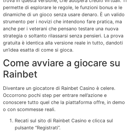
trova in questa versione, che adopera crediti virtuali. Ti
permette di esplorare le regole, le funzioni bonus e le
dinamiche di un gioco senza usare denaro. È un valido
strumento per i novizi che intendono fare pratica, ma
anche per i veterani che pensano testare una nuova
strategia o soltanto rilassarsi senza pensieri. La prova
gratuita è identica alla versione reale in tutto, dandoti
un’idea esatta di come si gioca.
Come avviare a giocare su
Rainbet
Diventare un giocatore di Rainbet Casino è celere.
Occorrono pochi step per entrare nell’azione e
conoscere tutto quel che la piattaforma offre, in demo
o con scommesse reali.
Recati sul sito di Rainbet Casino e clicca sul
pulsante “Registrati”.