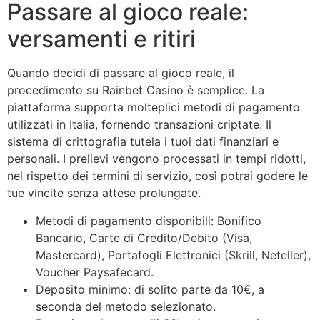
Passare al gioco reale:
versamenti e ritiri
Quando decidi di passare al gioco reale, il
procedimento su Rainbet Casino è semplice. La
piattaforma supporta molteplici metodi di pagamento
utilizzati in Italia, fornendo transazioni criptate. Il
sistema di crittografia tutela i tuoi dati finanziari e
personali. I prelievi vengono processati in tempi ridotti,
nel rispetto dei termini di servizio, così potrai godere le
tue vincite senza attese prolungate.
Metodi di pagamento disponibili: Bonifico
Bancario, Carte di Credito/Debito (Visa,
Mastercard), Portafogli Elettronici (Skrill, Neteller),
Voucher Paysafecard.
Deposito minimo: di solito parte da 10€, a
seconda del metodo selezionato.