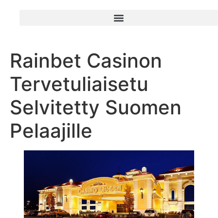
Rainbet Casinon
Tervetuliaisetu
Selvitetty Suomen
Pelaajille