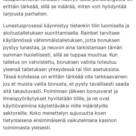
erittäin tärkeää, sillä se määrää, miten voit hyödyntää
tarjousta parhaiten.
Lunastusprosessi käynnistyy tietenkin tilin luomisella ja
aloitustalletuksen suorittamisella. Rainbet tarvitsee
käytännössä vähimmäistalletuksen, jotta bonuksen
pystyy lunastaa, ja neuvon aina tarkistamaan tämän
summan huolellisesti, sillä se tuppaa muuttua. Kun
talletus on vahvistettu, bonuksen valinta toteutuu
yleensä talletuksen yhteydessä tai tilin asetuksista.
Tässä kohdassa on erittäin tärkeää olla tarkkaavainen:
jos et muista valita bonusta, et pysty tavallisesti saada
sitä takautuvasti. Poiminnan jälkeen bonusvarat ja
ilmaispyöräytykset hyvitetään tilille, ja ne ovat
käyttövalmiina käytettäväksi niille määrätyille
sektoreille. Koko menettelyn sujuvuutta koen
tietynlaisena ensimmäisenä vaikutelmana kasinon
toiminnasta yleisesti.