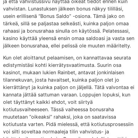
ja että vahvistussivu näyttää oikeat tiedot ennen kuin
vahvistan. Lunastuksen jälkeen bonus näkyy tililläsi,
usein erillisenä “Bonus Saldo” -osiona. Tämä jako on
tärkeä, sillä se paljastaa selkeästi, kuinka paljon omaa
rahaasi ja bonusrahaa sinulla on käytössä. Pelatessasi,
kasino käyttää yleensä ensin omaa saldoasi ja vasta sen
jälkeen bonusrahaa, ellei pelissä ole muuten määritelty.
Kun olet aloittanut pelaamisen, on kannattavaa seurata
edistymistäsi kohti kierrätysvaatimusta. Suurin osa
kasinot, mukaan lukien Rainbet, antavat jonkinlaisen
tilannekuvan, josta havaitset, kuinka paljon olet jo
kierrättänyt ja kuinka paljon on jäljellä. Tätä valvontaa ei
kannata jättää sattuman varaan. Loppujen lopuksi, kun
olet täyttänyt kaikki ehdot, voit siirtyä
kotiutusvaiheeseen. Tässä vaiheessa bonusraha
muutetaan “oikeaksi” rahaksi, joka on saatavissa
kotiutusta varten. Pidä mielessä, että kotiutusprosessiin
voi silti soveltaa normaaleja tilin vahvistus- ja