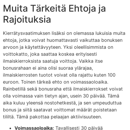
Muita Tärkeitä Ehtoja ja
Rajoituksia
Kierrätysvaatimuksen lisäksi on olemassa lukuisia muita
ehtoja, jotka voivat huomattavasti vaikuttaa bonuksen
arvoon ja käytettävyyteen. Yksi oleellisimmista on
voittokatto, joka saattaa koskea erityisesti
ilmaiskierroksista saatuja voittoja. Vaikka itse
bonusrahaan ei aina olisi suoraa ylärajaa,
ilmaiskierrosten tuotot voivat olla rajattu kuten 100
euroon. Toinen tärkeä ehto on voimassaoloaika.
Rainbetillä sekä bonusraha että ilmaiskierrokset voivat
olla voimassa vain tietyn ajan, usein 30 päivää. Tämä
aika kuluu yleensä nostohetkestä, ja sen umpeuduttua
bonus ja siitä saatavat voittomat määrät poistetaan
tililtä. Tämä pakottaa pelaajan aktiivisuuteen.
Voimassaoloaika:
Tavallisesti 30 päivää