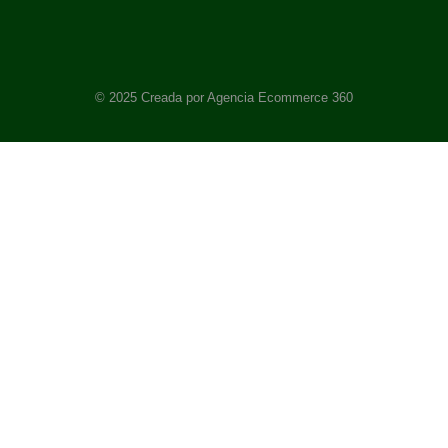
© 2025 Creada por Agencia Ecommerce 360