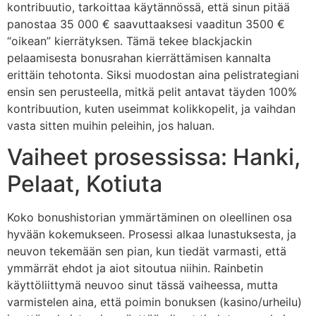
kontribuutio, tarkoittaa käytännössä, että sinun pitää
panostaa 35 000 € saavuttaaksesi vaaditun 3500 €
“oikean” kierrätyksen. Tämä tekee blackjackin
pelaamisesta bonusrahan kierrättämisen kannalta
erittäin tehotonta. Siksi muodostan aina pelistrategiani
ensin sen perusteella, mitkä pelit antavat täyden 100%
kontribuution, kuten useimmat kolikkopelit, ja vaihdan
vasta sitten muihin peleihin, jos haluan.
Vaiheet prosessissa: Hanki,
Pelaat, Kotiuta
Koko bonushistorian ymmärtäminen on oleellinen osa
hyvään kokemukseen. Prosessi alkaa lunastuksesta, ja
neuvon tekemään sen pian, kun tiedät varmasti, että
ymmärrät ehdot ja aiot sitoutua niihin. Rainbetin
käyttöliittymä neuvoo sinut tässä vaiheessa, mutta
varmistelen aina, että poimin bonuksen (kasino/urheilu)