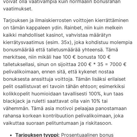
voivat olla vaativampia kuin normaalin bonusrahan
vaatimukset.
Tarjouksen ja ilmaiskierrosten voittojen kierrättäminen
on tämän kappaleen ydin. Rainbet, niin kuin melkein
kaikki mahdolliset kasinot, vahvistaa määrätyn
kierrätysvaatimus (esim. 35x), joka kohdistuu molempia
bonusmäärää että talletusmäärää yhteensä. Tämä
merkitsee, niin mikäli hae 100 € bonusta 100 €
talletuksellasi, sinun on sijoittaa 200 € * 35 = 7000 €
pelivalikoimaan, ennen sitä, että kykenet nostaa
bonuksesta anssittuja voittoja. Tämän lisäksi erilaiset
pelit osallistuvat eri tavoin tähän ehtoon; esimerkiksi
kolikkopelit huomioidaan tavallisesti 100%, kun taas
blackjack ja ruletti saattavat olla vain 10% tai
vähemmän. Tämä asia motivoi pelaajaa panostamaan
rahansa korkean kontribuution pelivalikoimaan, joka
vaikuttaa suoraan pelituntumaan ja riskitasoon.
Tarjouksen tyyppi:
Prosentuaalinen bonus