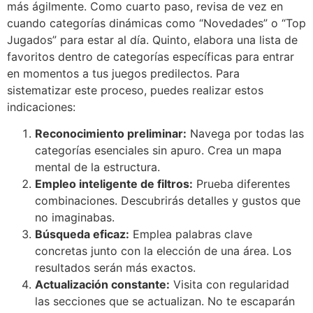
más ágilmente. Como cuarto paso, revisa de vez en
cuando categorías dinámicas como “Novedades” o “Top
Jugados” para estar al día. Quinto, elabora una lista de
favoritos dentro de categorías específicas para entrar
en momentos a tus juegos predilectos. Para
sistematizar este proceso, puedes realizar estos
indicaciones:
Reconocimiento preliminar:
Navega por todas las
categorías esenciales sin apuro. Crea un mapa
mental de la estructura.
Empleo inteligente de filtros:
Prueba diferentes
combinaciones. Descubrirás detalles y gustos que
no imaginabas.
Búsqueda eficaz:
Emplea palabras clave
concretas junto con la elección de una área. Los
resultados serán más exactos.
Actualización constante:
Visita con regularidad
las secciones que se actualizan. No te escaparán