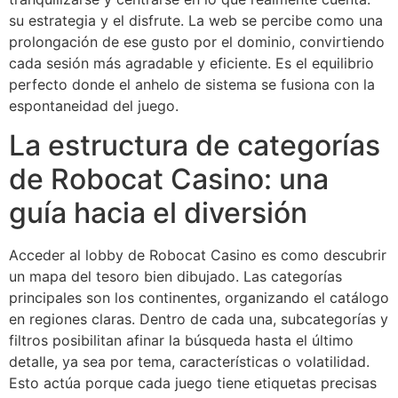
su estrategia y el disfrute. La web se percibe como una
prolongación de ese gusto por el dominio, convirtiendo
cada sesión más agradable y eficiente. Es el equilibrio
perfecto donde el anhelo de sistema se fusiona con la
espontaneidad del juego.
La estructura de categorías
de Robocat Casino: una
guía hacia el diversión
Acceder al lobby de Robocat Casino es como descubrir
un mapa del tesoro bien dibujado. Las categorías
principales son los continentes, organizando el catálogo
en regiones claras. Dentro de cada una, subcategorías y
filtros posibilitan afinar la búsqueda hasta el último
detalle, ya sea por tema, características o volatilidad.
Esto actúa porque cada juego tiene etiquetas precisas