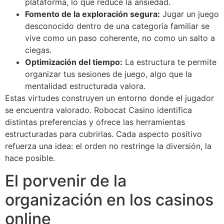
plataforma, lo que reduce la ansiedad.
Fomento de la exploración segura:
Jugar un juego
desconocido dentro de una categoría familiar se
vive como un paso coherente, no como un salto a
ciegas.
Optimización del tiempo:
La estructura te permite
organizar tus sesiones de juego, algo que la
mentalidad estructurada valora.
Estas virtudes construyen un entorno donde el jugador
se encuentra valorado. Robocat Casino identifica
distintas preferencias y ofrece las herramientas
estructuradas para cubrirlas. Cada aspecto positivo
refuerza una idea: el orden no restringe la diversión, la
hace posible.
El porvenir de la
organización en los casinos
online