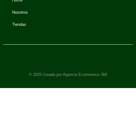
Home
Nosotros
Tiendas
© 2025 Creada por Agencia Ecommerce 360