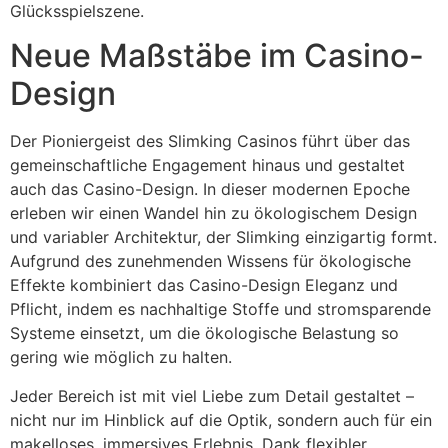
Glücksspielszene.
Neue Maßstäbe im Casino-
Design
Der Pioniergeist des Slimking Casinos führt über das
gemeinschaftliche Engagement hinaus und gestaltet
auch das Casino-Design. In dieser modernen Epoche
erleben wir einen Wandel hin zu ökologischem Design
und variabler Architektur, der Slimking einzigartig formt.
Aufgrund des zunehmenden Wissens für ökologische
Effekte kombiniert das Casino-Design Eleganz und
Pflicht, indem es nachhaltige Stoffe und stromsparende
Systeme einsetzt, um die ökologische Belastung so
gering wie möglich zu halten.
Jeder Bereich ist mit viel Liebe zum Detail gestaltet –
nicht nur im Hinblick auf die Optik, sondern auch für ein
makelloses, immersives Erlebnis. Dank flexibler