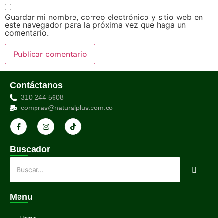
Guardar mi nombre, correo electrónico y sitio web en
este navegador para la próxima vez que haga un
comentario.
Contáctanos
310 244 5608
compras@naturalplus.com.co
Buscador
Menu