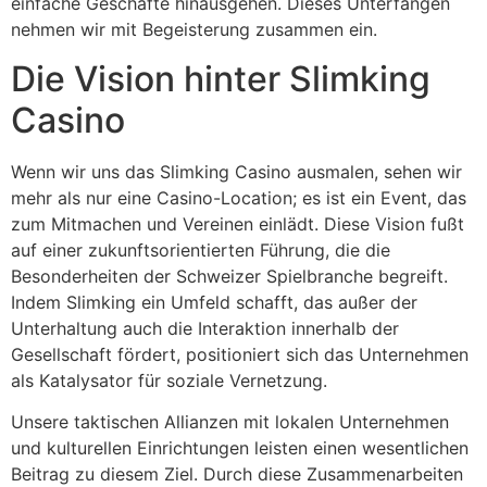
einfache Geschäfte hinausgehen. Dieses Unterfangen
nehmen wir mit Begeisterung zusammen ein.
Die Vision hinter Slimking
Casino
Wenn wir uns das Slimking Casino ausmalen, sehen wir
mehr als nur eine Casino-Location; es ist ein Event, das
zum Mitmachen und Vereinen einlädt. Diese Vision fußt
auf einer zukunftsorientierten Führung, die die
Besonderheiten der Schweizer Spielbranche begreift.
Indem Slimking ein Umfeld schafft, das außer der
Unterhaltung auch die Interaktion innerhalb der
Gesellschaft fördert, positioniert sich das Unternehmen
als Katalysator für soziale Vernetzung.
Unsere taktischen Allianzen mit lokalen Unternehmen
und kulturellen Einrichtungen leisten einen wesentlichen
Beitrag zu diesem Ziel. Durch diese Zusammenarbeiten