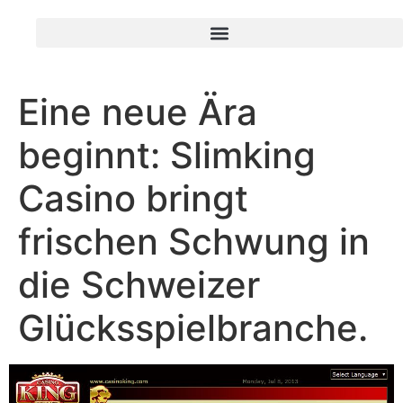
Eine neue Ära
beginnt: Slimking
Casino bringt
frischen Schwung in
die Schweizer
Glücksspielbranche.