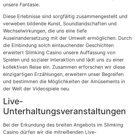
unsere Fantasie.
Diese Erlebnisse sind sorgfältig zusammengestellt und
verweben bildende Kunst, Soundlandschaften und
Wechselwirkungen, die uns eine tiefe
Auseinandersetzung mit der Umwelt ermöglichen. Durch
die Einbindung solch eintauchender Geschichten
erweitert Slimking Casino unsere Auffassung von
Spielen und sozialer Interaktion und lädt uns zu einer
kollektiven Reise ein. Zusammen erforschen wir diese
einzigartigen Erzählungen, erweitern unser Begreifen
und bestimmen die Möglichkeiten der Amüsements in
der Welt der Videospiele neu.
Live-
Unterhaltungsveranstaltungen
Bei der Erkundung des breiten Angebots im Slimking
Casino dürfen wir die mitreißenden Live-