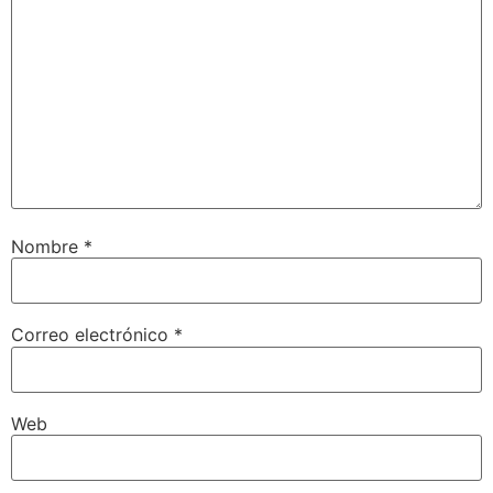
Nombre
*
Correo electrónico
*
Web