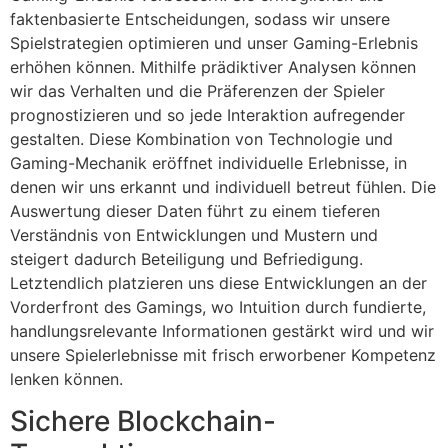
faktenbasierte Entscheidungen, sodass wir unsere
Spielstrategien optimieren und unser Gaming-Erlebnis
erhöhen können. Mithilfe prädiktiver Analysen können
wir das Verhalten und die Präferenzen der Spieler
prognostizieren und so jede Interaktion aufregender
gestalten. Diese Kombination von Technologie und
Gaming-Mechanik eröffnet individuelle Erlebnisse, in
denen wir uns erkannt und individuell betreut fühlen. Die
Auswertung dieser Daten führt zu einem tieferen
Verständnis von Entwicklungen und Mustern und
steigert dadurch Beteiligung und Befriedigung.
Letztendlich platzieren uns diese Entwicklungen an der
Vorderfront des Gamings, wo Intuition durch fundierte,
handlungsrelevante Informationen gestärkt wird und wir
unsere Spielerlebnisse mit frisch erworbener Kompetenz
lenken können.
Sichere Blockchain-