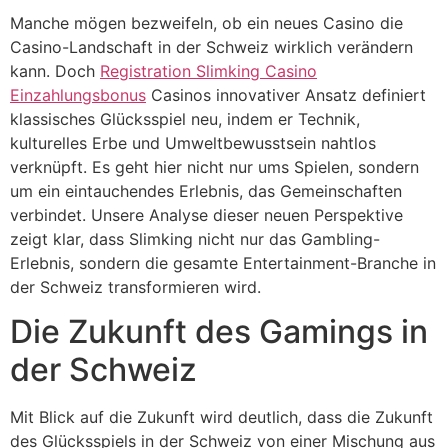
Manche mögen bezweifeln, ob ein neues Casino die
Casino-Landschaft in der Schweiz wirklich verändern
kann. Doch
Registration Slimking Casino
Einzahlungsbonus
Casinos innovativer Ansatz definiert
klassisches Glücksspiel neu, indem er Technik,
kulturelles Erbe und Umweltbewusstsein nahtlos
verknüpft. Es geht hier nicht nur ums Spielen, sondern
um ein eintauchendes Erlebnis, das Gemeinschaften
verbindet. Unsere Analyse dieser neuen Perspektive
zeigt klar, dass Slimking nicht nur das Gambling-
Erlebnis, sondern die gesamte Entertainment-Branche in
der Schweiz transformieren wird.
Die Zukunft des Gamings in
der Schweiz
Mit Blick auf die Zukunft wird deutlich, dass die Zukunft
des Glücksspiels in der Schweiz von einer Mischung aus