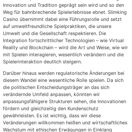
Innovation und Tradition geprägt sein wird und so den
Weg für bahnbrechende Spielerlebnisse ebnet. Slimking
Casino übernimmt dabei eine Führungsrolle und setzt
auf umweltfreundliche Spielpraktiken, die unsere
Umwelt und die Gesellschaft respektieren. Die
Integration fortschrittlicher Technologien – wie Virtual
Reality und Blockchain – wird die Art und Weise, wie wir
mit Spielen interagieren, wesentlich verändern und die
Spielerinteraktion deutlich steigern.
Darüber hinaus werden regulatorische Änderungen bei
diesem Wandel eine wesentliche Rolle spielen. Da sich
die politischen Entscheidungsträger an das sich
verändernde Umfeld anpassen, könnten wir
anpassungsfähigere Strukturen sehen, die Innovationen
fördern und gleichzeitig den Kundenschutz
gewährleisten. Es ist wichtig, dass wir diese
Veränderungen willkommen heißen und wirtschaftliches
Wachstum mit ethischen Erwägungen in Einklang