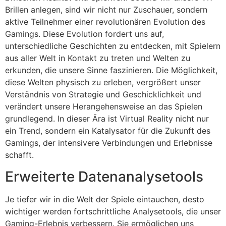
Brillen anlegen, sind wir nicht nur Zuschauer, sondern
aktive Teilnehmer einer revolutionären Evolution des
Gamings. Diese Evolution fordert uns auf,
unterschiedliche Geschichten zu entdecken, mit Spielern
aus aller Welt in Kontakt zu treten und Welten zu
erkunden, die unsere Sinne faszinieren. Die Möglichkeit,
diese Welten physisch zu erleben, vergrößert unser
Verständnis von Strategie und Geschicklichkeit und
verändert unsere Herangehensweise an das Spielen
grundlegend. In dieser Ära ist Virtual Reality nicht nur
ein Trend, sondern ein Katalysator für die Zukunft des
Gamings, der intensivere Verbindungen und Erlebnisse
schafft.
Erweiterte Datenanalysetools
Je tiefer wir in die Welt der Spiele eintauchen, desto
wichtiger werden fortschrittliche Analysetools, die unser
Gaming-Erlebnis verbessern. Sie ermöglichen uns