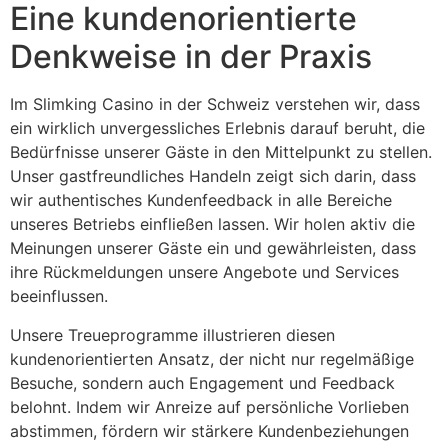
Eine kundenorientierte
Denkweise in der Praxis
Im Slimking Casino in der Schweiz verstehen wir, dass
ein wirklich unvergessliches Erlebnis darauf beruht, die
Bedürfnisse unserer Gäste in den Mittelpunkt zu stellen.
Unser gastfreundliches Handeln zeigt sich darin, dass
wir authentisches Kundenfeedback in alle Bereiche
unseres Betriebs einfließen lassen. Wir holen aktiv die
Meinungen unserer Gäste ein und gewährleisten, dass
ihre Rückmeldungen unsere Angebote und Services
beeinflussen.
Unsere Treueprogramme illustrieren diesen
kundenorientierten Ansatz, der nicht nur regelmäßige
Besuche, sondern auch Engagement und Feedback
belohnt. Indem wir Anreize auf persönliche Vorlieben
abstimmen, fördern wir stärkere Kundenbeziehungen