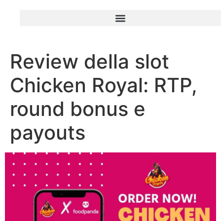
Review della slot
Chicken Royal: RTP,
round bonus e
payouts