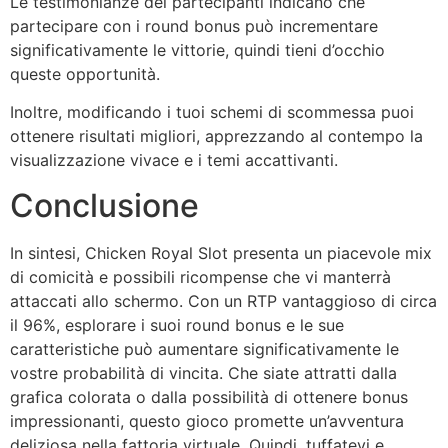
Le testimonianze dei partecipanti indicano che
partecipare con i round bonus può incrementare
significativamente le vittorie, quindi tieni d’occhio
queste opportunità.
Inoltre, modificando i tuoi schemi di scommessa puoi
ottenere risultati migliori, apprezzando al contempo la
visualizzazione vivace e i temi accattivanti.
Conclusione
In sintesi, Chicken Royal Slot presenta un piacevole mix
di comicità e possibili ricompense che vi manterrà
attaccati allo schermo. Con un RTP vantaggioso di circa
il 96%, esplorare i suoi round bonus e le sue
caratteristiche può aumentare significativamente le
vostre probabilità di vincita. Che siate attratti dalla
grafica colorata o dalla possibilità di ottenere bonus
impressionanti, questo gioco promette un’avventura
deliziosa nella fattoria virtuale. Quindi, tuffatevi e