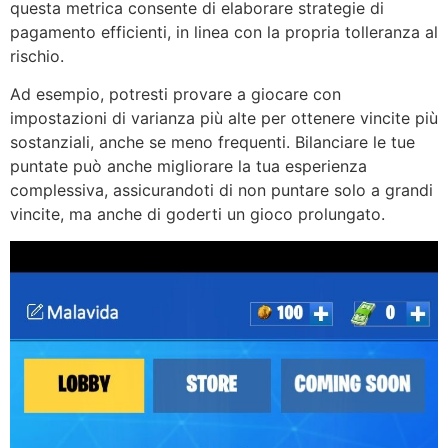
questa metrica consente di elaborare strategie di
pagamento efficienti, in linea con la propria tolleranza al
rischio.
Ad esempio, potresti provare a giocare con
impostazioni di varianza più alte per ottenere vincite più
sostanziali, anche se meno frequenti. Bilanciare le tue
puntate può anche migliorare la tua esperienza
complessiva, assicurandoti di non puntare solo a grandi
vincite, ma anche di goderti un gioco prolungato.