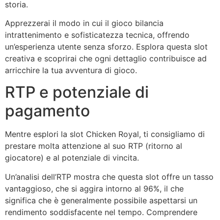
storia.
Apprezzerai il modo in cui il gioco bilancia
intrattenimento e sofisticatezza tecnica, offrendo
un’esperienza utente senza sforzo. Esplora questa slot
creativa e scoprirai che ogni dettaglio contribuisce ad
arricchire la tua avventura di gioco.
RTP e potenziale di
pagamento
Mentre esplori la slot Chicken Royal, ti consigliamo di
prestare molta attenzione al suo RTP (ritorno al
giocatore) e al potenziale di vincita.
Un’analisi dell’RTP mostra che questa slot offre un tasso
vantaggioso, che si aggira intorno al 96%, il che
significa che è generalmente possibile aspettarsi un
rendimento soddisfacente nel tempo. Comprendere