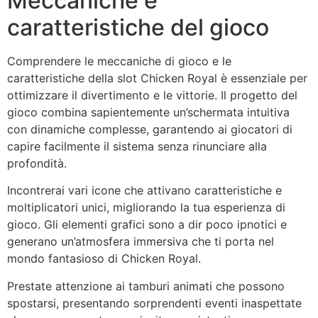
Meccaniche e
caratteristiche del gioco
Comprendere le meccaniche di gioco e le
caratteristiche della slot Chicken Royal è essenziale per
ottimizzare il divertimento e le vittorie. Il progetto del
gioco combina sapientemente un’schermata intuitiva
con dinamiche complesse, garantendo ai giocatori di
capire facilmente il sistema senza rinunciare alla
profondità.
Incontrerai vari icone che attivano caratteristiche e
moltiplicatori unici, migliorando la tua esperienza di
gioco. Gli elementi grafici sono a dir poco ipnotici e
generano un’atmosfera immersiva che ti porta nel
mondo fantasioso di Chicken Royal.
Prestate attenzione ai tamburi animati che possono
spostarsi, presentando sorprendenti eventi inaspettate