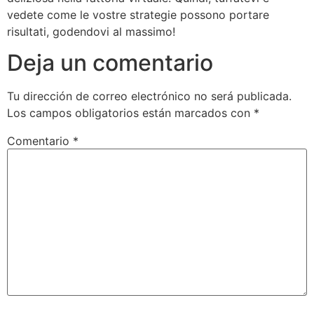
vedete come le vostre strategie possono portare
risultati, godendovi al massimo!
Deja un comentario
Tu dirección de correo electrónico no será publicada.
Los campos obligatorios están marcados con
*
Comentario
*