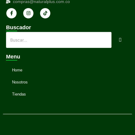
compras@naturalplus.com.co
Buscador
Menu
Home
Nosotros
Tiendas