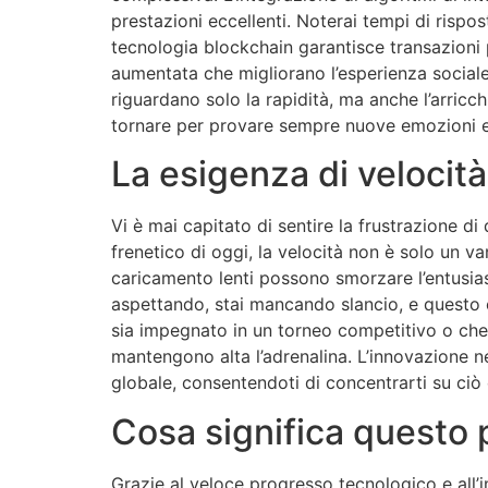
prestazioni eccellenti. Noterai tempi di rispos
tecnologia blockchain garantisce transazioni p
aumentata che migliorano l’esperienza social
riguardano solo la rapidità, ma anche l’arricch
tornare per provare sempre nuove emozioni e
La esigenza di velocit
Vi è mai capitato di sentire la frustrazione 
frenetico di oggi, la velocità non è solo un v
caricamento lenti possono smorzare l’entusia
aspettando, stai mancando slancio, e questo è
sia impegnato in un torneo competitivo o che 
mantengono alta l’adrenalina. L’innovazione n
globale, consentendoti di concentrarti su ciò
Cosa significa questo p
Grazie al veloce progresso tecnologico e all’