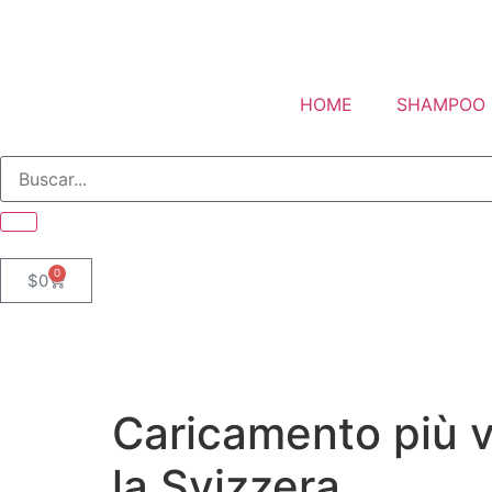
HOME
SHAMPOO
0
$
0
Caricamento più v
la Svizzera