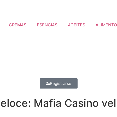
CREMAS
ESENCIAS
ACEITES
ALIMENTO
Registrarse
eloce: Mafia Casino velo