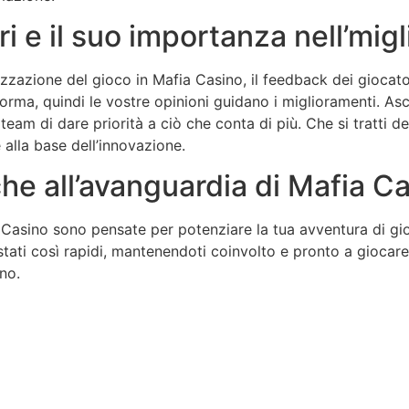
ri e il suo importanza nell’mi
izzazione del gioco in Mafia Casino, il feedback dei giocato
aforma, quindi le vostre opinioni guidano i miglioramenti. As
l team di dare priorità a ciò che conta di più. Che si tratti 
 alla base dell’innovazione.
che all’avanguardia di Mafia C
 Casino sono pensate per potenziare la tua avventura di gio
stati così rapidi, mantenendoti coinvolto e pronto a giocar
no.