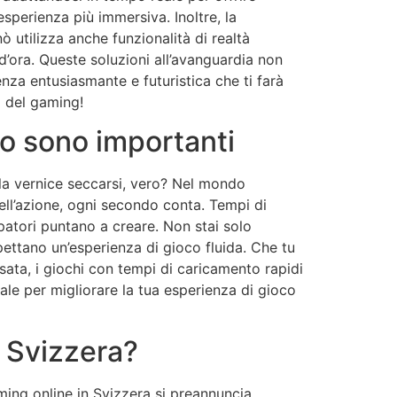
esperienza più immersiva. Inoltre, la
ò utilizza anche funzionalità di realtà
ora. Queste soluzioni all’avanguardia non
enza entusiasmante e futuristica che ti farà
 del gaming!
to sono importanti
 la vernice seccarsi, vero? Nel mondo
nell’azione, ogni secondo conta. Tempi di
atori puntano a creare. Non stai solo
ettano un’esperienza di gioco fluida. Che tu
ata, i giochi con tempi di caricamento rapidi
ale per migliorare la tua esperienza di gioco
n Svizzera?
ming online in Svizzera si preannuncia