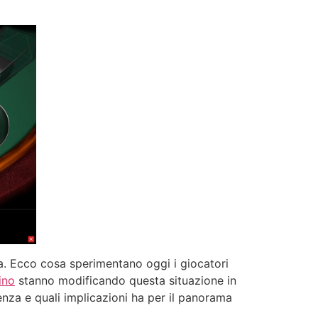
a. Ecco cosa sperimentano oggi i giocatori
ino
stanno modificando questa situazione in
enza e quali implicazioni ha per il panorama