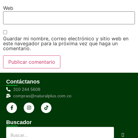
Web
Guardar mi nombre, correo electrónico y sitio web en
este navegador para la próxima vez que haga un
comentario.
Contáctanos
310 244 5608
compras@naturalplus.com.co
Buscador