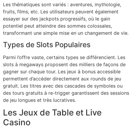
Les thématiques sont variés : aventures, mythologie,
fruits, films, etc. Les utilisateurs peuvent également
essayer sur des jackpots progressifs, où le gain
potentiel peut atteindre des sommes colossales,
transformant une simple mise en un changement de vie.
Types de Slots Populaires
Parmi l’offre vaste, certains types se différencient. Les
slots à megaways proposent des milliers de façons de
gagner sur chaque tour. Les jeux à bonus accessible
permettent d’accéder directement aux rounds de jeu
gratuit. Les titres avec des cascades de symboles ou
des tours gratuits à re-trigger garantissent des sessions
de jeu longues et très lucratives.
Les Jeux de Table et Live
Casino