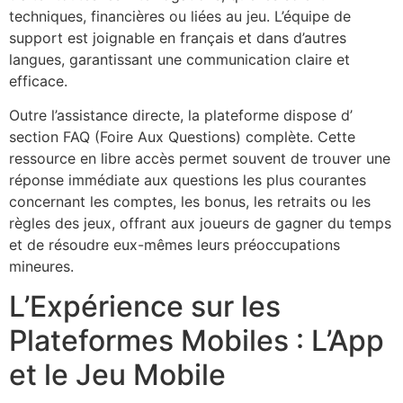
techniques, financières ou liées au jeu. L’équipe de
support est joignable en français et dans d’autres
langues, garantissant une communication claire et
efficace.
Outre l’assistance directe, la plateforme dispose d’
section FAQ (Foire Aux Questions) complète. Cette
ressource en libre accès permet souvent de trouver une
réponse immédiate aux questions les plus courantes
concernant les comptes, les bonus, les retraits ou les
règles des jeux, offrant aux joueurs de gagner du temps
et de résoudre eux-mêmes leurs préoccupations
mineures.
L’Expérience sur les
Plateformes Mobiles : L’App
et le Jeu Mobile