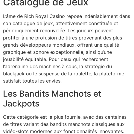
Catalogue de Jeux
L’âme de Rich Royal Casino repose indéniablement dans
son catalogue de jeux, attentivement constituée et
périodiquement renouvelée. Les joueurs peuvent
profiter à une profusion de titres provenant des plus
grands développeurs mondiaux, offrant une qualité
graphique et sonore exceptionnelle, ainsi qu’une
jouabilité équitable. Pour ceux qui recherchent
l’adrénaline des machines à sous, la stratégie du
blackjack ou le suspense de la roulette, la plateforme
satisfait toutes les envies.
Les Bandits Manchots et
Jackpots
Cette catégorie est la plus fournie, avec des centaines
de titres variant des bandits manchots classiques aux
vidéo-slots modernes aux fonctionnalités innovantes.