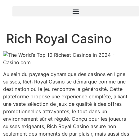
Rich Royal Casino
Au sein du paysage dynamique des casinos en ligne
suisses, Rich Royal Casino se démarque comme une
destination où le jeu rencontre la générosité. Cette
plateforme propose une expérience complète, alliant
une vaste sélection de jeux de qualité à des offres
promotionnelles attrayantes, le tout dans un
environnement sûr et régulé. Conçu pour les joueurs
suisses exigeants, Rich Royal Casino assure non
seulement des moments de pur plaisir, mais aussi des