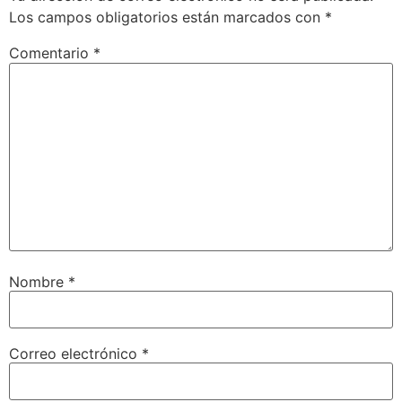
Los campos obligatorios están marcados con
*
Comentario
*
Nombre
*
Correo electrónico
*