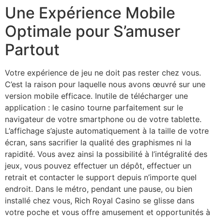
Une Expérience Mobile
Optimale pour S’amuser
Partout
Votre expérience de jeu ne doit pas rester chez vous.
C’est la raison pour laquelle nous avons œuvré sur une
version mobile efficace. Inutile de télécharger une
application : le casino tourne parfaitement sur le
navigateur de votre smartphone ou de votre tablette.
L’affichage s’ajuste automatiquement à la taille de votre
écran, sans sacrifier la qualité des graphismes ni la
rapidité. Vous avez ainsi la possibilité à l’intégralité des
jeux, vous pouvez effectuer un dépôt, effectuer un
retrait et contacter le support depuis n’importe quel
endroit. Dans le métro, pendant une pause, ou bien
installé chez vous, Rich Royal Casino se glisse dans
votre poche et vous offre amusement et opportunités à