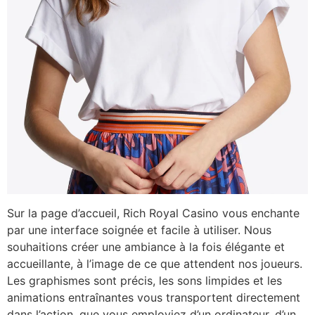
Sur la page d’accueil, Rich Royal Casino vous enchante
par une interface soignée et facile à utiliser. Nous
souhaitions créer une ambiance à la fois élégante et
accueillante, à l’image de ce que attendent nos joueurs.
Les graphismes sont précis, les sons limpides et les
animations entraînantes vous transportent directement
dans l’action, que vous employiez d’un ordinateur, d’un