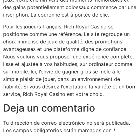
des gains potentiellement colossaux commence par une
inscription. La couronne est à portée de clic.
Pour les joueurs français, Rich Royal Casino se
positionne comme une référence. Le site regroupe un
choix immense de jeux de qualité, des promotions
avantageuses et une plateforme digne de confiance.
Nous voulons vous proposer une expérience complète,
lisse et ajustée à vos habitudes, sur ordinateur comme
sur mobile. Ici, l’envie de gagner gros se mêle à le
simple plaisir de jouer, dans un environnement de
fiabilité. Si vous désirez l’excitation, la variété et un bon
service, Rich Royal Casino est votre choix.
Deja un comentario
Tu dirección de correo electrónico no será publicada.
Los campos obligatorios están marcados con
*