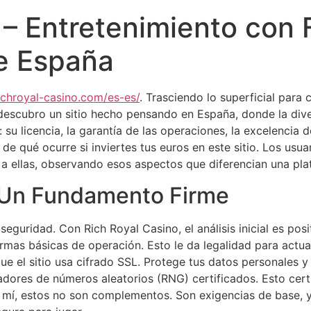
 – Entretenimiento con
e España
richroyal-casino.com/es-es/
. Trasciendo lo superficial par
escubro un sitio hecho pensando en España, donde la divers
 su licencia, la garantía de las operaciones, la excelencia
a de qué ocurre si inviertes tus euros en este sitio. Los us
 a ellas, observando esos aspectos que diferencian una pl
: Un Fundamento Firme
eguridad. Con Rich Royal Casino, el análisis inicial es pos
ormas básicas de operación. Esto le da legalidad para act
que el sitio usa cifrado SSL. Protege tus datos personales 
dores de números aleatorios (RNG) certificados. Esto certi
ra mí, estos no son complementos. Son exigencias de base, y