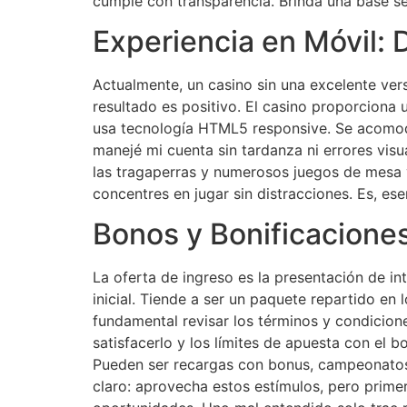
cumple con transparencia. Brinda una base se
Experiencia en Móvil: 
Actualmente, un casino sin una excelente ve
resultado es positivo. El casino proporciona 
usa tecnología HTML5 responsive. Se acomoda 
manejé mi cuenta sin tardanza ni errores vis
las tragaperras y numerosos juegos de mesa y
concentres en jugar sin distracciones. Es, ese
Bonos y Bonificacione
La oferta de ingreso es la presentación de i
inicial. Tiende a ser un paquete repartido en
fundamental revisar los términos y condicione
satisfacerlo y los límites de apuesta con el 
Pueden ser recargas con bonus, campeonatos
claro: aprovecha estos estímulos, pero prim