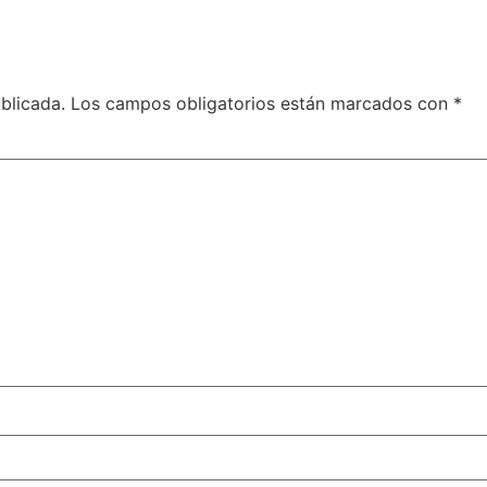
blicada.
Los campos obligatorios están marcados con
*