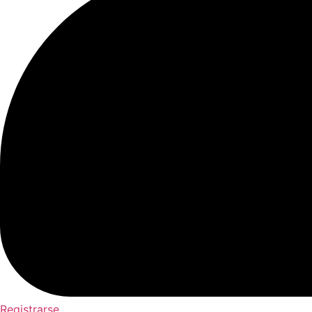
Registrarse