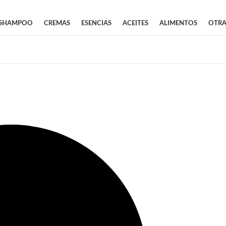
SHAMPOO
CREMAS
ESENCIAS
ACEITES
ALIMENTOS
OTRA