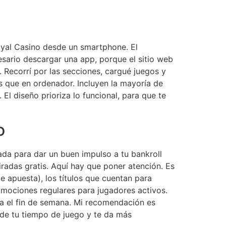
oyal Casino desde un smartphone. El
esario descargar una app, porque el sitio web
 Recorrí por las secciones, cargué juegos y
s que en ordenador. Incluyen la mayoría de
l diseño prioriza lo funcional, para que te
o
ada para dar un buen impulso a tu bankroll
iradas gratis. Aquí hay que poner atención. Es
e apuesta), los títulos que cuentan para
romociones regulares para jugadores activos.
a el fin de semana. Mi recomendación es
de tu tiempo de juego y te da más