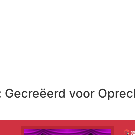
: Gecreëerd voor Oprec