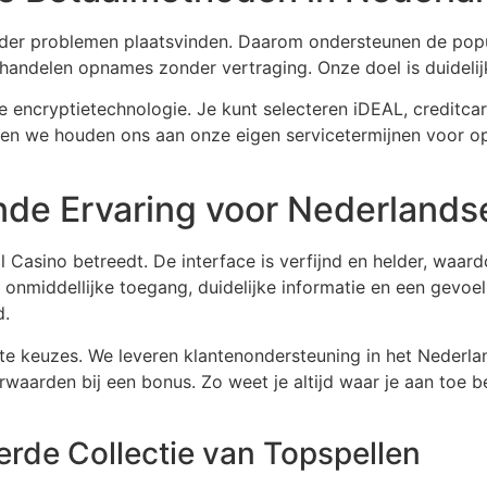
nder problemen plaatsvinden. Daarom ondersteunen de popu
andelen opnames zonder vertraging. Onze doel is duidelijk: 
encryptietechnologie. Je kunt selecteren iDEAL, creditcar
 en we houden ons aan onze eigen servicetermijnen voor op
nde Ervaring voor Nederlands
al Casino betreedt. De interface is verfijnd en helder, waar
onmiddellijke toegang, duidelijke informatie en een gevoe
d.
e keuzes. We leveren klantenondersteuning in het Nederland
orwaarden bij een bonus. Zo weet je altijd waar je aan toe
rde Collectie van Topspellen