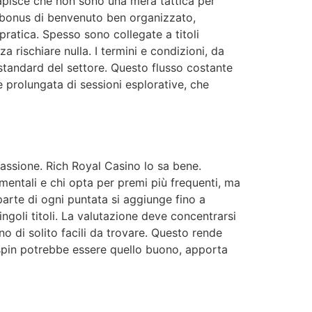
 capisce che non sono una mera tattica per
un bonus di benvenuto ben organizzato,
 pratica. Spesso sono collegate a titoli
 rischiare nulla. I termini e condizioni, da
i standard del settore. Questo flusso costante
e prolungata di sessioni esplorative, che
passione. Rich Royal Casino lo sa bene.
mentali e chi opta per premi più frequenti, ma
parte di ogni puntata si aggiunge fino a
ingoli titoli. La valutazione deve concentrarsi
no di solito facili da trovare. Questo rende
 spin potrebbe essere quello buono, apporta