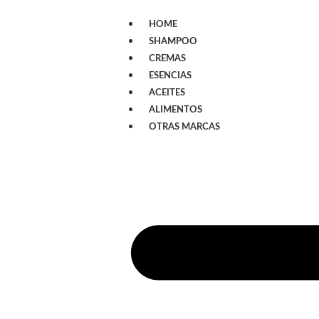
HOME
SHAMPOO
CREMAS
ESENCIAS
ACEITES
ALIMENTOS
OTRAS MARCAS