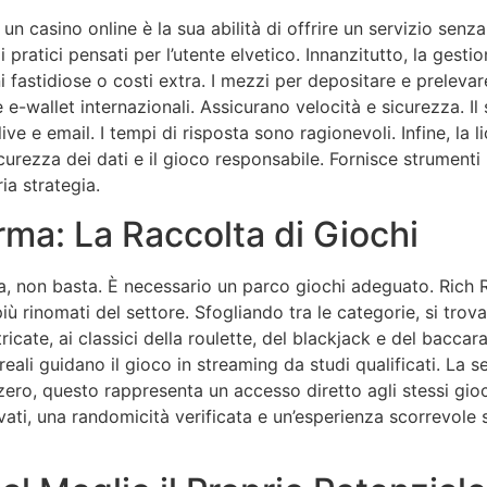
 un casino online è la sua abilità di offrire un servizio sen
tici pensati per l’utente elvetico. Innanzitutto, la gestion
i fastidiose o costi extra. I mezzi per depositare e prele
e-wallet internazionali. Assicurano velocità e sicurezza. Il s
ive e email. I tempi di risposta sono ragionevoli. Infine, la 
urezza dei dati e il gioco responsabile. Fornisce strumenti 
ia strategia.
orma: La Raccolta di Giochi
 non basta. È necessario un parco giochi adeguato. Rich Ro
ù rinomati del settore. Sfogliando tra le categorie, si trovan
ricate, ai classici della roulette, del blackjack e del baccara
 reali guidano il gioco in streaming da studi qualificati. La 
zzero, questo rappresenta un accesso diretto agli stessi gioc
evati, una randomicità verificata e un’esperienza scorrevole 