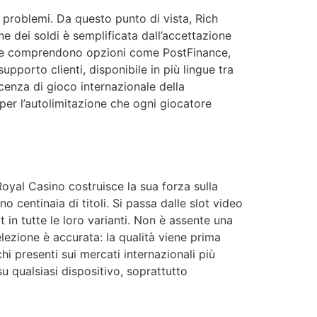
za problemi. Da questo punto di vista, Rich
e dei soldi è semplificata dall’accettazione
vare comprendono opzioni come PostFinance,
upporto clienti, disponibile in più lingue tra
licenza di gioco internazionale della
per l’autolimitazione che ogni giocatore
yal Casino costruisce la sua forza sulla
o centinaia di titoli. Si passa dalle slot video
t in tutte le loro varianti. Non è assente una
selezione è accurata: la qualità viene prima
hi presenti sui mercati internazionali più
su qualsiasi dispositivo, soprattutto