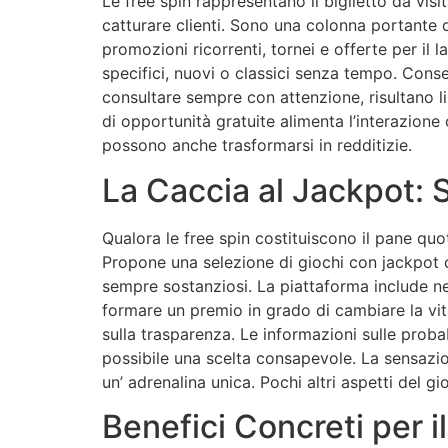
Le free spin rappresentano il biglietto da vis
catturare clienti. Sono una colonna portante d
promozioni ricorrenti, tornei e offerte per il 
specifici, nuovi o classici senza tempo. Conse
consultare sempre con attenzione, risultano li
di opportunità gratuite alimenta l’interazione
possono anche trasformarsi in redditizie.
La Caccia al Jackpot:
Qualora le free spin costituiscono il pane quo
Propone una selezione di giochi con jackpot c
sempre sostanziosi. La piattaforma include ne
formare un premio in grado di cambiare la vita.
sulla trasparenza. Le informazioni sulle probab
possibile una scelta consapevole. La sensazi
un’ adrenalina unica. Pochi altri aspetti del g
Benefici Concreti per i