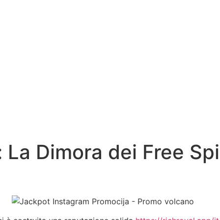
 La Dimora dei Free Spi