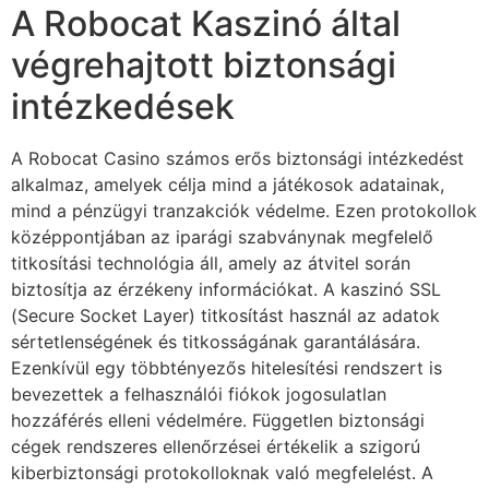
A Robocat Kaszinó által
végrehajtott biztonsági
intézkedések
A Robocat Casino számos erős biztonsági intézkedést
alkalmaz, amelyek célja mind a játékosok adatainak,
mind a pénzügyi tranzakciók védelme. Ezen protokollok
középpontjában az iparági szabványnak megfelelő
titkosítási technológia áll, amely az átvitel során
biztosítja az érzékeny információkat. A kaszinó SSL
(Secure Socket Layer) titkosítást használ az adatok
sértetlenségének és titkosságának garantálására.
Ezenkívül egy többtényezős hitelesítési rendszert is
bevezettek a felhasználói fiókok jogosulatlan
hozzáférés elleni védelmére. Független biztonsági
cégek rendszeres ellenőrzései értékelik a szigorú
kiberbiztonsági protokolloknak való megfelelést. A