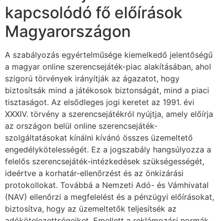
kapcsolódó fő előírások
Magyarországon
A szabályozás egyértelműsége kiemelkedő jelentőségű
a magyar online szerencsejáték-piac alakításában, ahol
szigorú törvények irányítják az ágazatot, hogy
biztosítsák mind a játékosok biztonságát, mind a piaci
tisztaságot. Az elsődleges jogi keretet az 1991. évi
XXXIV. törvény a szerencsejátékról nyújtja, amely előírja
az országon belül online szerencsejáték-
szolgáltatásokat kínálni kívánó összes üzemeltető
engedélykötelességét. Ez a jogszabály hangsúlyozza a
felelős szerencsejáték-intézkedések szükségességét,
ideértve a korhatár-ellenőrzést és az önkizárási
protokollokat. Továbbá a Nemzeti Adó- és Vámhivatal
(NAV) ellenőrzi a megfelelést és a pénzügyi előírásokat,
biztosítva, hogy az üzemeltetők teljesítsék az
adókötelezettségeiket. Emellett a reklámozási normák