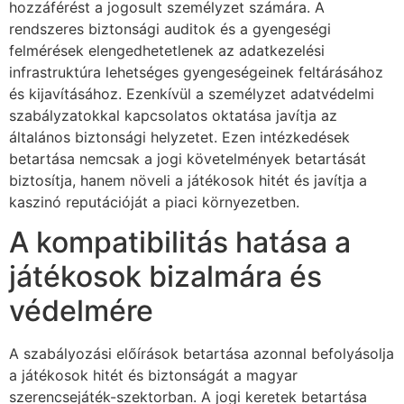
hozzáférést a jogosult személyzet számára. A
rendszeres biztonsági auditok és a gyengeségi
felmérések elengedhetetlenek az adatkezelési
infrastruktúra lehetséges gyengeségeinek feltárásához
és kijavításához. Ezenkívül a személyzet adatvédelmi
szabályzatokkal kapcsolatos oktatása javítja az
általános biztonsági helyzetet. Ezen intézkedések
betartása nemcsak a jogi követelmények betartását
biztosítja, hanem növeli a játékosok hitét és javítja a
kaszinó reputációját a piaci környezetben.
A kompatibilitás hatása a
játékosok bizalmára és
védelmére
A szabályozási előírások betartása azonnal befolyásolja
a játékosok hitét és biztonságát a magyar
szerencsejáték-szektorban. A jogi keretek betartása