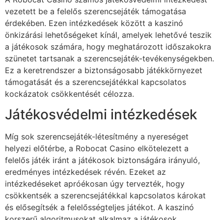
vezetett be a felelős szerencsejáték támogatása
érdekében. Ezen intézkedések között a kaszinó
önkizárási lehetőségeket kínál, amelyek lehetővé teszik
a játékosok számára, hogy meghatározott időszakokra
szünetet tartsanak a szerencsejáték-tevékenységekben.
Ez a keretrendszer a biztonságosabb játékkörnyezet
támogatását és a szerencsejátékkal kapcsolatos
kockázatok csökkentését célozza.
Játékosvédelmi intézkedések
Míg sok szerencsejáték-létesítmény a nyereséget
helyezi előtérbe, a Robocat Casino elkötelezett a
felelős játék iránt a játékosok biztonságára irányuló,
eredményes intézkedések révén. Ezeket az
intézkedéseket apróékosan úgy tervezték, hogy
csökkentsék a szerencsejátékkal kapcsolatos károkat
és elősegítsék a felelősségteljes játékot. A kaszinó
korszerű algoritmusokat alkalmaz a játékosok