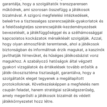
garantálja, hogy a szolgáltatók transzparensen
működnek, ami szorosan összefügg a játékosok
bizalmával. A szigorú megfelelési intézkedések,
beleértve a tisztességes szerencsejáték-gyakorlatok és
a felelősségteljes szerencsejáték-kezdeményezések
bevezetését, a játékfüggőséggel és a szélhámossággal
kapcsolatos kockázatok mérséklését szolgálják. Azzal,
hogy olyan atmoszférát teremtenek, ahol a játékosok
biztonságban és informáltnak érzik magukat, a kaszinók
javíthatják hírnevüket, és hűséges játékosbázist vonz
magukhoz. A szabályozó hatóságok által végzett
gyakori vizsgálatok és értékelések tovább erősítik a
játék-ökoszisztéma tisztaságát, garantálva, hogy a
szolgáltatók eleget tegyenek a megállapított
protokolloknak. Következésképpen a megfelelés nem
csupán feladat, hanem stratégiai szükségszerűség,
amely megerősíti a játékosok bizalmát és védett
játékkörnyezetet hozz létre.