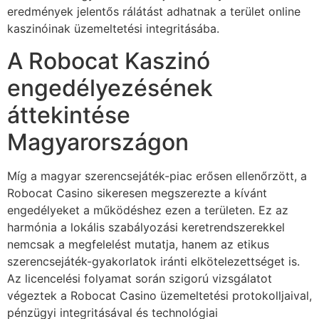
eredmények jelentős rálátást adhatnak a terület online
kaszinóinak üzemeltetési integritásába.
A Robocat Kaszinó
engedélyezésének
áttekintése
Magyarországon
Míg a magyar szerencsejáték-piac erősen ellenőrzött, a
Robocat Casino sikeresen megszerezte a kívánt
engedélyeket a működéshez ezen a területen. Ez az
harmónia a lokális szabályozási keretrendszerekkel
nemcsak a megfelelést mutatja, hanem az etikus
szerencsejáték-gyakorlatok iránti elkötelezettséget is.
Az licencelési folyamat során szigorú vizsgálatot
végeztek a Robocat Casino üzemeltetési protokolljaival,
pénzügyi integritásával és technológiai