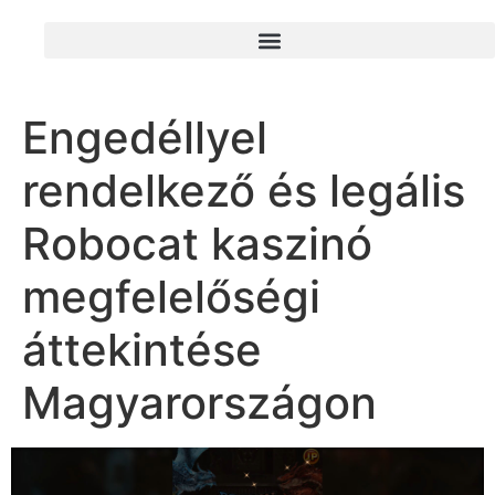
Engedéllyel
rendelkező és legális
Robocat kaszinó
megfelelőségi
áttekintése
Magyarországon