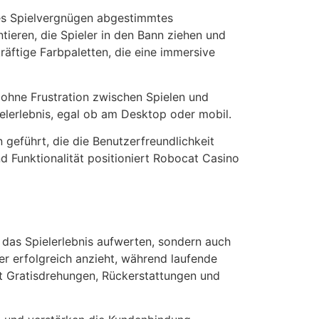
les Spielvergnügen abgestimmtes
ieren, die Spieler in den Bann ziehen und
räftige Farbpaletten, die eine immersive
 ohne Frustration zwischen Spielen und
ielerlebnis, egal ob am Desktop oder mobil.
geführt, die die Benutzerfreundlichkeit
d Funktionalität positioniert Robocat Casino
r das Spielerlebnis aufwerten, sondern auch
r erfolgreich anzieht, während laufende
t Gratisdrehungen, Rückerstattungen und