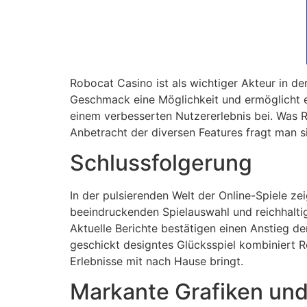
Robocat Casino ist als wichtiger Akteur in de
Geschmack eine Möglichkeit und ermöglicht ei
einem verbesserten Nutzererlebnis bei. Was Ro
Anbetracht der diversen Features fragt man 
Schlussfolgerung
In der pulsierenden Welt der Online-Spiele ze
beeindruckenden Spielauswahl und reichhaltige
Aktuelle Berichte bestätigen einen Anstieg de
geschickt designtes Glücksspiel kombiniert R
Erlebnisse mit nach Hause bringt.
Markante Grafiken un