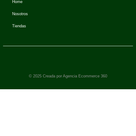
Home
Nosotros
Tiendas
© 2025 Creada por Agencia Ecommerce 360