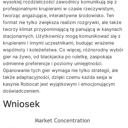
wysokiej rozdzielczości zawodnicy komunikują się z
profesjonalnymi krupierami w czasie rzeczywistym,
tworząc angażujące, interaktywne środowisko. Ten
format nie tylko zwiększa realizm rozgrywki, ale także
tworzy klimat przypominającą tę panującą w kasynach
stacjonarnych. Użytkownicy mogą komunikować się z
krupierami i innymi uczestnikami, budując wrażenie
wspólnoty i koleżeństwa. Co więcej, różnorodny wybór
gier na żywo, od blackjacka po ruletkę, zaspokaja
odmienne preferencje i poziomy umiejętności.
Opanowanie tych gier wymaga nie tylko strategii, ale
także adaptacyjności, dzięki czemu każda sesja w
kasynie Robocat jest wyjątkowym i emocjonującym
doświadczeniem.
Wniosek