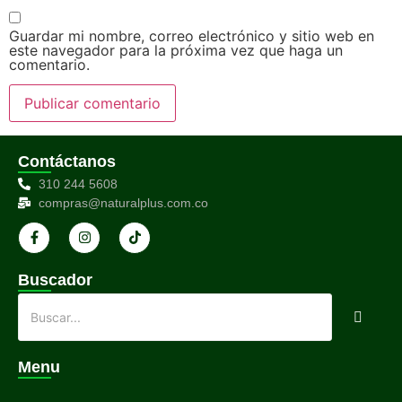
Guardar mi nombre, correo electrónico y sitio web en
este navegador para la próxima vez que haga un
comentario.
Contáctanos
310 244 5608
compras@naturalplus.com.co
Buscador
Menu