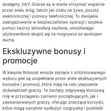
dostępny 24/7. Gracze są w stanie otrzymać wsparcie
przez wielu dróg, takich jak czatu na żywo, poczty
elektronicznej i pomocy telefonicznej. To dwojakie
zaangażowanie w bezpieczeństwo operacji i szybkie
pomoc tworzy atmosferę zaufania, umożliwiając
użytkownikom skupić się na rozgrywce ze spokojem
ducha.
Ekskluzywne bonusy i
promocje
W kasynie Robocat emocje płynące z zróżnicowanego
wyboru gier są uzupełniane przez wiele ekskluzywnych
bonusów i promocji, które mają na celu ulepszenie
doświadczeń graczy. Te zachęty odgrywają kluczową
rolę w przyciąganiu zarówno początkujących, jak i
zaawansowanych graczy, oferując znaczące korzyści,
które mogą wyraźnie wydłużyć rozgrywkę i podnieść