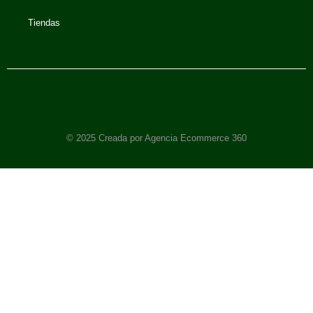
Tiendas
© 2025 Creada por Agencia Ecommerce 360