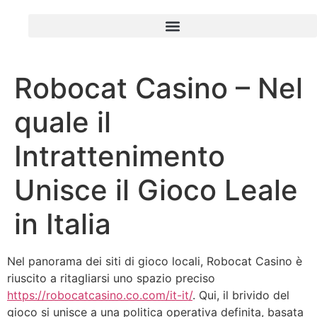
Robocat Casino – Nel
quale il
Intrattenimento
Unisce il Gioco Leale
in Italia
Nel panorama dei siti di gioco locali, Robocat Casino è
riuscito a ritagliarsi uno spazio preciso
https://robocatcasino.co.com/it-it/
. Qui, il brivido del
gioco si unisce a una politica operativa definita, basata