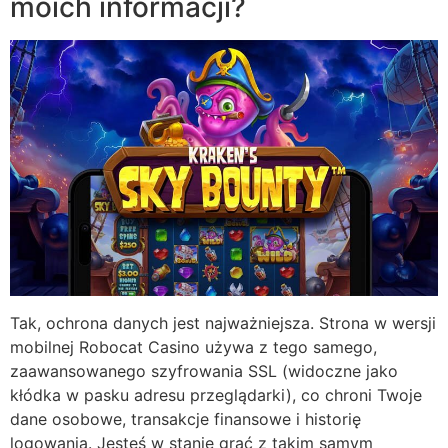
moich informacji?
Tak, ochrona danych jest najważniejsza. Strona w wersji
mobilnej Robocat Casino używa z tego samego,
zaawansowanego szyfrowania SSL (widoczne jako
kłódka w pasku adresu przeglądarki), co chroni Twoje
dane osobowe, transakcje finansowe i historię
logowania. Jesteś w stanie grać z takim samym