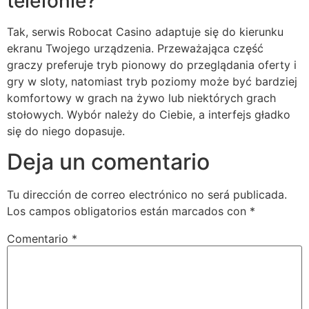
telefonie?
Tak, serwis Robocat Casino adaptuje się do kierunku
ekranu Twojego urządzenia. Przeważająca część
graczy preferuje tryb pionowy do przeglądania oferty i
gry w sloty, natomiast tryb poziomy może być bardziej
komfortowy w grach na żywo lub niektórych grach
stołowych. Wybór należy do Ciebie, a interfejs gładko
się do niego dopasuje.
Deja un comentario
Tu dirección de correo electrónico no será publicada.
Los campos obligatorios están marcados con
*
Comentario
*