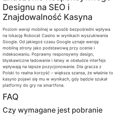
Designu na SEO i
Znajdowalność Kasyna
Poziom wersji mobilnej w sposób bezpośredni wpływa
na lokację Robocat Casino w wynikach wyszukiwania
Google. Od jakiegoś czasu Google uznaje wersję
mobilną strony jako podstawową przy ocenie i
indeksowaniu. Poprawny responsywny design,
błyskawiczne ładowanie i łatwy w obsłudze interfejs
wpływają na lepsze pozycjonowanie. Dla gracza z
Polski to realna korzyść – większa szansa, że właśnie to
kasyno pojawi się mu w wynikach, gdy będzie szukał
platformy do gry na smartfona.
FAQ
Czy wymagane jest pobranie