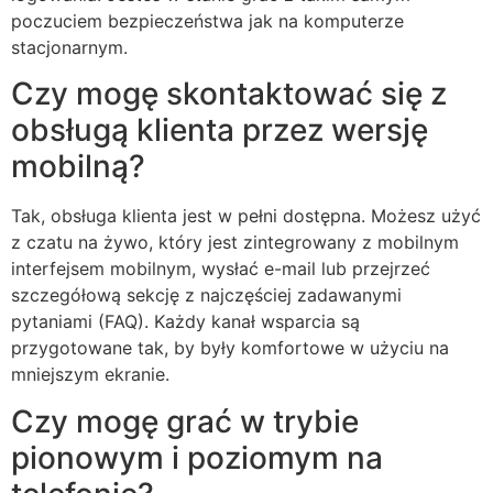
poczuciem bezpieczeństwa jak na komputerze
stacjonarnym.
Czy mogę skontaktować się z
obsługą klienta przez wersję
mobilną?
Tak, obsługa klienta jest w pełni dostępna. Możesz użyć
z czatu na żywo, który jest zintegrowany z mobilnym
interfejsem mobilnym, wysłać e-mail lub przejrzeć
szczegółową sekcję z najczęściej zadawanymi
pytaniami (FAQ). Każdy kanał wsparcia są
przygotowane tak, by były komfortowe w użyciu na
mniejszym ekranie.
Czy mogę grać w trybie
pionowym i poziomym na