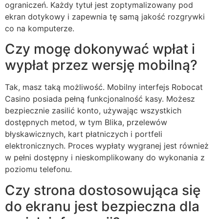
ograniczeń. Każdy tytuł jest zoptymalizowany pod
ekran dotykowy i zapewnia tę samą jakość rozgrywki
co na komputerze.
Czy mogę dokonywać wpłat i
wypłat przez wersję mobilną?
Tak, masz taką możliwość. Mobilny interfejs Robocat
Casino posiada pełną funkcjonalność kasy. Możesz
bezpiecznie zasilić konto, używając wszystkich
dostępnych metod, w tym Blika, przelewów
błyskawicznych, kart płatniczych i portfeli
elektronicznych. Proces wypłaty wygranej jest również
w pełni dostępny i nieskomplikowany do wykonania z
poziomu telefonu.
Czy strona dostosowująca się
do ekranu jest bezpieczna dla