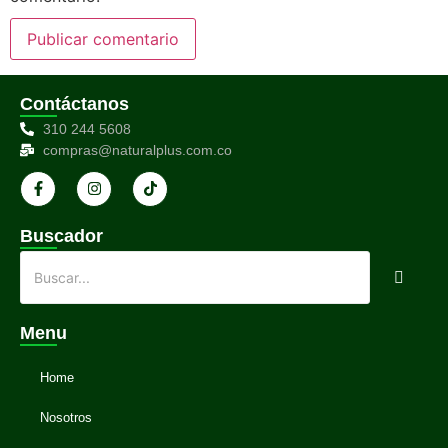
Contáctanos
310 244 5608
compras@naturalplus.com.co
Buscador
Menu
Home
Nosotros