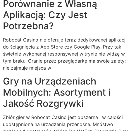
Porównanie z Własną
Aplikacją: Czy Jest
Potrzebna?
Robocat Casino nie oferuje teraz dedykowanej aplikacji
do ściągnięcia z App Store czy Google Play. Przy tak
świetnie wykonanej responsywnej witrynie nie widzę w
tym braku. Granie przez przeglądarkę ma swoje zalety:
nie zajmuje miejsca w
Gry na Urządzeniach
Mobilnych: Asortyment i
Jakość Rozgrywki
Zbiór gier w Robocat Casino jest obszerna i w całości
udostępniona na urządzenia przenośne. Mnóstwo