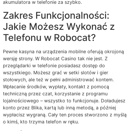
akumulatora w telefonie za szybko.
Zakres Funkcjonalności:
Jakie Możesz Wykonać z
Telefonu w Robocat?
Pewne kasyna na urządzenia mobilne oferują okrojoną
wersję strony. W Robocat Casino tak nie jest. Z
przeglądarki w telefonie posiadasz dostęp do
wszystkiego. Możesz grać w setki slotów i gier
stołowych, ale też w pełni administrować kontem.
Wpłacanie środków, wypłaty, kontakt z pomocą
techniczną przez czat, korzystanie z programu
lojalnościowego – wszystko to funkcjonuje. Doładujesz
konto przez Blika, kartą lub inną metodą, a później
wypłacisz wygraną. Cały ten proces stworzono z myślą
o kimś, kto trzyma telefon w ręku.