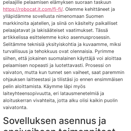
pelaajille pelaamisen elämyksen suoraan taskuun
https://robocat.it.com/fi-fi/
. Olemme kehittäneet ja
ylläpidämme sovellusta nimenomaan Suomen
markkinoita ajatellen, ja siinä on käsitelty paikalliset
pelaajatavat ja lakisääteiset vaatimukset. Tässä
artikkelissa esittelemme koko asennusprosessin.
Selitämme teknisiä yksityiskohtia ja kuvaamme, miksi
turvallisuus ja tehokkuus ovat olennaisia. Pyrimme
siihen, että jokainen suomalainen käyttäjä voi aloittaa
pelaamisen nopeasti ja luotettavasti. Prosessi on
vaivaton, mutta kun tunnet sen vaiheet, saat paremmin
ohjauksen laitteestasi ja tilistäsi jo ennen ensimmäisen
pelin aloittamista. Käymme läpi myös
laiteyhteensopivuutta, eri latausmenetelmiä ja
aloituskerran vivahteita, jotta alku olisi kaikin puolin
vaivatonta.
Sovelluksen asennus ja