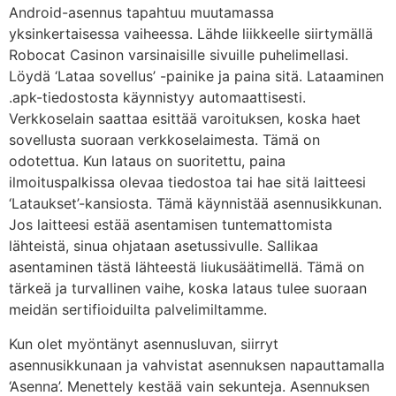
Android-asennus tapahtuu muutamassa
yksinkertaisessa vaiheessa. Lähde liikkeelle siirtymällä
Robocat Casinon varsinaisille sivuille puhelimellasi.
Löydä ‘Lataa sovellus’ -painike ja paina sitä. Lataaminen
.apk-tiedostosta käynnistyy automaattisesti.
Verkkoselain saattaa esittää varoituksen, koska haet
sovellusta suoraan verkkoselaimesta. Tämä on
odotettua. Kun lataus on suoritettu, paina
ilmoituspalkissa olevaa tiedostoa tai hae sitä laitteesi
‘Lataukset’-kansiosta. Tämä käynnistää asennusikkunan.
Jos laitteesi estää asentamisen tuntemattomista
lähteistä, sinua ohjataan asetussivulle. Sallikaa
asentaminen tästä lähteestä liukusäätimellä. Tämä on
tärkeä ja turvallinen vaihe, koska lataus tulee suoraan
meidän sertifioiduilta palvelimiltamme.
Kun olet myöntänyt asennusluvan, siirryt
asennusikkunaan ja vahvistat asennuksen napauttamalla
‘Asenna’. Menettely kestää vain sekunteja. Asennuksen