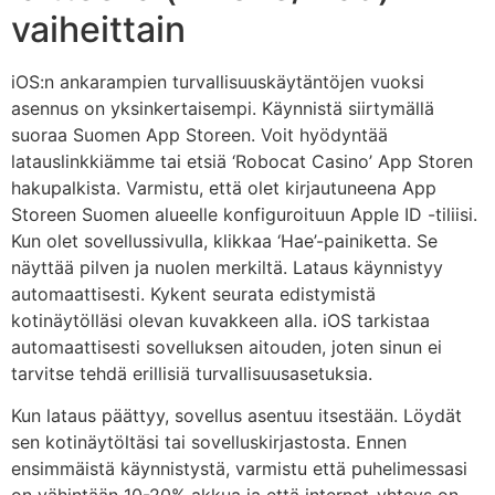
vaiheittain
iOS:n ankarampien turvallisuuskäytäntöjen vuoksi
asennus on yksinkertaisempi. Käynnistä siirtymällä
suoraa Suomen App Storeen. Voit hyödyntää
latauslinkkiämme tai etsiä ‘Robocat Casino’ App Storen
hakupalkista. Varmistu, että olet kirjautuneena App
Storeen Suomen alueelle konfiguroituun Apple ID -tiliisi.
Kun olet sovellussivulla, klikkaa ‘Hae’-painiketta. Se
näyttää pilven ja nuolen merkiltä. Lataus käynnistyy
automaattisesti. Kykent seurata edistymistä
kotinäytölläsi olevan kuvakkeen alla. iOS tarkistaa
automaattisesti sovelluksen aitouden, joten sinun ei
tarvitse tehdä erillisiä turvallisuusasetuksia.
Kun lataus päättyy, sovellus asentuu itsestään. Löydät
sen kotinäytöltäsi tai sovelluskirjastosta. Ennen
ensimmäistä käynnistystä, varmistu että puhelimessasi