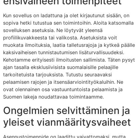
ensivaiheen toimenpiteet
Kun sovellus on ladattuna ja olet kirjautunut sisään, on
sopiva hetki tutustua sen toimintoihin. Aloita katsomalla
sovelluksen asetuksia. Ne löytyvät yleensä
profiilikuvakkeesta tai valikosta. Asetuksista voit
muokata ilmoituksia, laatia talletusrajoja ja kytkeä päälle
kaksivaiheisen tunnistautumisen lisäturvallisuudeksi.
Kehotamme erityisesti ilmoitusten sallimista. Täten pysyt
ajan tasalla eksklusiivisista suomalaisille pelaajille
tarkoitetuista tarjouksista. Tutustu seuraavaksi
pelaamisen rajojen ja itsensäarviointityökaluihin. Ne
ovat olennainen osa vastuuntuntoista pelaamista ja
Suomen lakeja noudattavaa toimintaamme.
Ongelmien selvittäminen ja
yleiset vianmääritysvaiheet
Asennustoimenpide on laadittu vaivattomaksi, mutta