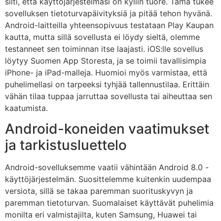
silti, että käyttöjärjestelmäsi on kyllin tuore. Tämä tukee
sovelluksen tietoturvapäivityksiä ja pitää tehon hyvänä.
Android-laitteilla yhteensopivuus testataan Play Kaupan
kautta, mutta sillä sovellusta ei löydy sieltä, olemme
testanneet sen toiminnan itse laajasti. iOS:lle sovellus
löytyy Suomen App Storesta, ja se toimii tavallisimpia
iPhone- ja iPad-malleja. Huomioi myös varmistaa, että
puhelimellasi on tarpeeksi tyhjää tallennustilaa. Erittäin
vähän tilaa tuppaa jarruttaa sovellusta tai aiheuttaa sen
kaatumista.
Android-koneiden vaatimukset
ja tarkistusluettelo
Android-sovelluksemme vaatii vähintään Android 8.0 -
käyttöjärjestelmän. Suosittelemme kuitenkin uudempaa
versiota, sillä se takaa paremman suorituskyvyn ja
paremman tietoturvan. Suomalaiset käyttävät puhelimia
monilta eri valmistajilta, kuten Samsung, Huawei tai