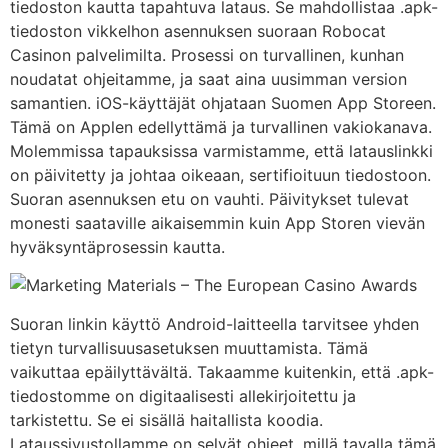
tiedoston kautta tapahtuva lataus. Se mahdollistaa .apk-
tiedoston vikkelhon asennuksen suoraan Robocat
Casinon palvelimilta. Prosessi on turvallinen, kunhan
noudatat ohjeitamme, ja saat aina uusimman version
samantien. iOS-käyttäjät ohjataan Suomen App Storeen.
Tämä on Applen edellyttämä ja turvallinen vakiokanava.
Molemmissa tapauksissa varmistamme, että latauslinkki
on päivitetty ja johtaa oikeaan, sertifioituun tiedostoon.
Suoran asennuksen etu on vauhti. Päivitykset tulevat
monesti saataville aikaisemmin kuin App Storen vievän
hyväksyntäprosessin kautta.
Suoran linkin käyttö Android-laitteella tarvitsee yhden
tietyn turvallisuusasetuksen muuttamista. Tämä
vaikuttaa epäilyttävältä. Takaamme kuitenkin, että .apk-
tiedostomme on digitaalisesti allekirjoitettu ja
tarkistettu. Se ei sisällä haitallista koodia.
Lataussivustollamme on selvät ohjeet, millä tavalla tämä