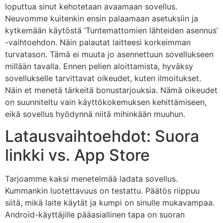
loputtua sinut kehotetaan avaamaan sovellus.
Neuvomme kuitenkin ensin palaamaan asetuksiin ja
kytkemään käytöstä ‘Tuntemattomien lähteiden asennus’
-vaihtoehdon. Näin palautat laitteesi korkeimman
turvatason. Tämä ei muuta jo asennettuun sovellukseen
millään tavalla. Ennen pelien aloittamista, hyväksy
sovellukselle tarvittavat oikeudet, kuten ilmoitukset.
Näin et menetä tärkeitä bonustarjouksia. Nämä oikeudet
on suunniteltu vain käyttökokemuksen kehittämiseen,
eikä sovellus hyödynnä niitä mihinkään muuhun.
Latausvaihtoehdot: Suora
linkki vs. App Store
Tarjoamme kaksi menetelmää ladata sovellus.
Kummankin luotettavuus on testattu. Päätös riippuu
siitä, mikä laite käytät ja kumpi on sinulle mukavampaa.
Android-käyttäjille pääasiallinen tapa on suoran