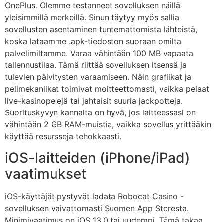
OnePlus. Olemme testanneet sovelluksen näillä
yleisimmillä merkeillä. Sinun täytyy myös sallia
sovellusten asentaminen tuntemattomista lähteistä,
koska lataamme .apk-tiedoston suoraan omilta
palvelimiltamme. Varaa vähintään 100 MB vapaata
tallennustilaa. Tämä riittää sovelluksen itsensä ja
tulevien päivitysten varaamiseen. Näin grafiikat ja
pelimekaniikat toimivat moitteettomasti, vaikka pelaat
live-kasinopelejä tai jahtaisit suuria jackpotteja.
Suorituskyvyn kannalta on hyvä, jos laitteessasi on
vähintään 2 GB RAM-muistia, vaikka sovellus yrittääkin
käyttää resursseja tehokkaasti.
iOS-laitteiden (iPhone/iPad)
vaatimukset
iOS-käyttäjät pystyvät ladata Robocat Casino -
sovelluksen vaivattomasti Suomen App Storesta.
Minimivaatimus on iOS 13.0 tai uudempi. Tämä takaa