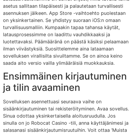
asetus sallitaan tilapäisesti ja palautetaan turvallisesti
asennuksen jälkeen. App Store -vaihtoehto puolestaan
on yksinkertainen. Se yhdistyy suoraan iOS:n omaan
turvallisuusmalliin. Kumpaakin tapaa tahansa käytät,
latausprosessimme on laadittu vauhdikkaaksi ja
luotettavaksi. Päämääränä on päästä käsiksi pelaamaan
ilman viivästyksiä. Suosittelemme aina lataamaan
sovelluksen virallisilta sivuiltamme. Se on ainoa keino
saada aito versio vailla ylimääräisiä muokkauksia.
Ensimmäinen kirjautuminen
ja tilin avaaminen
Sovelluksen asennettuasi seuraava vaihe on
sisäänkirjautuminen tai rekisteröityminen. Avaa sovellus.
Sinua odottaa yksinkertaisella aloitusruudulla. Jos
sinulla on jo Robocat Casino -tili, anna käyttäjänimesi ja
salasanasi sisäänkirjautumisruutuihin. Voit ottaa ‘Muista