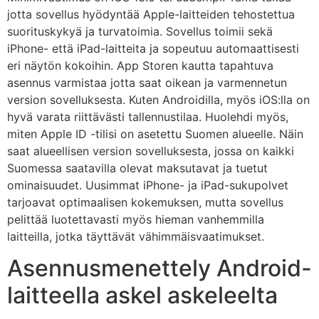
jotta sovellus hyödyntää Apple-laitteiden tehostettua
suorituskykyä ja turvatoimia. Sovellus toimii sekä
iPhone- että iPad-laitteita ja sopeutuu automaattisesti
eri näytön kokoihin. App Storen kautta tapahtuva
asennus varmistaa jotta saat oikean ja varmennetun
version sovelluksesta. Kuten Androidilla, myös iOS:lla on
hyvä varata riittävästi tallennustilaa. Huolehdi myös,
miten Apple ID -tilisi on asetettu Suomen alueelle. Näin
saat alueellisen version sovelluksesta, jossa on kaikki
Suomessa saatavilla olevat maksutavat ja tuetut
ominaisuudet. Uusimmat iPhone- ja iPad-sukupolvet
tarjoavat optimaalisen kokemuksen, mutta sovellus
pelittää luotettavasti myös hieman vanhemmilla
laitteilla, jotka täyttävät vähimmäisvaatimukset.
Asennusmenettely Android-
laitteella askel askeleelta