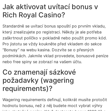
Jak aktivovat uvítací bonus v
Rich Royal Casino?
Standardně se uvítací bonus spouští po prvním vkladu,
který zrealizujete po registraci. Někdy je ale potřeba
zaškrtnout políčko v pokladně nebo použít promo kód.
Pro jistotu se vždy koukněte před vkladem do sekce
“Bonusy” na webu kasina. Dozvíte se o přesných
podmínkách. Jakmile vklad provedete, bonusové peníze
nebo free spiny se zobrazí na vašem účtu.
Co znamenají sázkové
požadavky (wagering
requirements)?
Wagering requirements definují, kolikrát musíte protočit
hodnotu bonusu, než z něj budete moct vybrat výhry