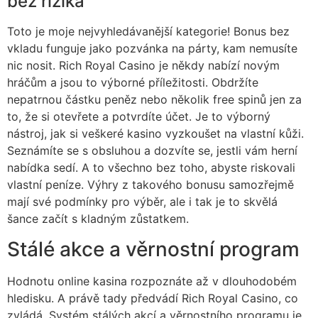
bez rizika
Toto je moje nejvyhledávanější kategorie! Bonus bez
vkladu funguje jako pozvánka na párty, kam nemusíte
nic nosit. Rich Royal Casino je někdy nabízí novým
hráčům a jsou to výborné příležitosti. Obdržíte
nepatrnou částku peněz nebo několik free spinů jen za
to, že si otevřete a potvrdíte účet. Je to výborný
nástroj, jak si veškeré kasino vyzkoušet na vlastní kůži.
Seznámíte se s obsluhou a dozvíte se, jestli vám herní
nabídka sedí. A to všechno bez toho, abyste riskovali
vlastní peníze. Výhry z takového bonusu samozřejmě
mají své podmínky pro výběr, ale i tak je to skvělá
šance začít s kladným zůstatkem.
Stálé akce a věrnostní program
Hodnotu online kasina rozpoznáte až v dlouhodobém
hledisku. A právě tady předvádí Rich Royal Casino, co
zvládá. Systém stálých akcí a věrnostního programu je