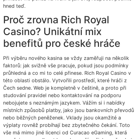
hned teď.
Proč zrovna Rich Royal
Casino? Unikátní mix
benefitů pro české hráče
Při výběru nového kasina se vždy zaměřuji na několik
faktorů: jak svižně vše pracuje, pokud jsou podmínky
průhledná a co mi to celé přinese. Rich Royal Casino v
této oblasti obstálo. Vytvořili prostředí, které hráči z
Čech sedne. Web je kompletně v češtině, a proto při
studování pravidel nebo kontaktování na podporu
nebojujete s neznámým jazykem. Vážím si i nabídky
místních způsobů platby, jako jsou bankovních převodů
nebo běžných peněženek. Vklady jsou okamžité a
výplaty rovněž probíhají bez zbytečného čekání. Toto
vše má mimo jiné licenci od Curacao eGaming, která