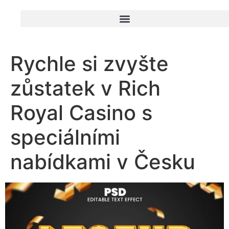
Rychle si zvyšte
zůstatek v Rich
Royal Casino s
speciálními
nabídkami v Česku