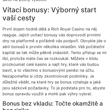
Vítací bonusy: Výborný start
vaší cesty
První dojem hodně dělá a Rich Royal Casino na něj
reaguje. Jejich uvítací bonusy vás doprovodí prvními
dny na platformě a pořádně vás podpoří. Obvykle jde o
sérii bonusů k prvním několika vkladům. Váš počáteční
kapitál se tak může pěkně znásobit. Tento přístup se mi
líbí, protože máte čas se rozkoukat. Můžete v klidu
prozkoumat celé kasino a najít hry, které vás budou
bavit, a to všechno s bonusovými penězi na účtu.
Nezapomeňte si vždy zkontrolovat podmínky. Je
důležité vědět, na které hry se bonus vztahuje a jaké
jsou sázkové požadavky. To je podstata pro to, abyste
bonus opravdu využili a mohli pak výhry vybrat.
Bonus bez vkladu: Točte okamžitě a