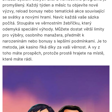
promyšlený. Každý týden a měsíc tu objevíte nové
výzvy, reload bonusy nebo tematické akce související
se svátky a novými hrami. Navíc každá vaše sázka
počítá. Stoupáte ve věrnostním žebříčku, který
odemyká speciální výhody. Můžete dostat větší limity
pro výběry, osobního manažera, předmět k
narozeninám nebo bonusy s lepšími podmínkami. Je to
metoda, jak kasino říká díky za vaši věrnost. A vy z
toho máte prospěch, protože prostě hrajete na místě,
které máte rádi.